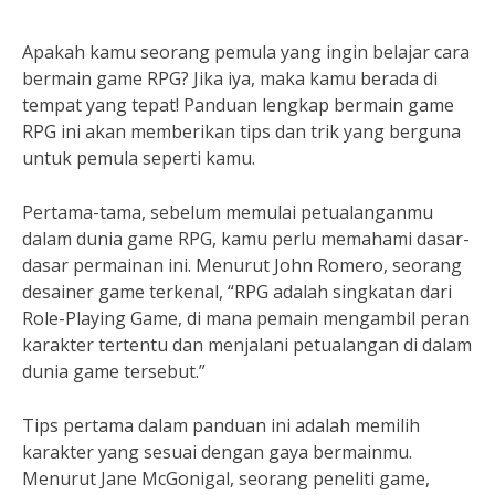
Apakah kamu seorang pemula yang ingin belajar cara
bermain game RPG? Jika iya, maka kamu berada di
tempat yang tepat! Panduan lengkap bermain game
RPG ini akan memberikan tips dan trik yang berguna
untuk pemula seperti kamu.
Pertama-tama, sebelum memulai petualanganmu
dalam dunia game RPG, kamu perlu memahami dasar-
dasar permainan ini. Menurut John Romero, seorang
desainer game terkenal, “RPG adalah singkatan dari
Role-Playing Game, di mana pemain mengambil peran
karakter tertentu dan menjalani petualangan di dalam
dunia game tersebut.”
Tips pertama dalam panduan ini adalah memilih
karakter yang sesuai dengan gaya bermainmu.
Menurut Jane McGonigal, seorang peneliti game,