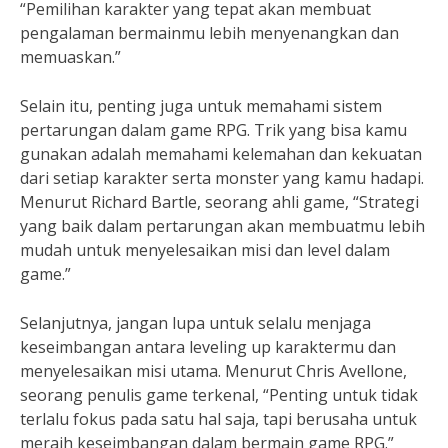
“Pemilihan karakter yang tepat akan membuat
pengalaman bermainmu lebih menyenangkan dan
memuaskan.”
Selain itu, penting juga untuk memahami sistem
pertarungan dalam game RPG. Trik yang bisa kamu
gunakan adalah memahami kelemahan dan kekuatan
dari setiap karakter serta monster yang kamu hadapi.
Menurut Richard Bartle, seorang ahli game, “Strategi
yang baik dalam pertarungan akan membuatmu lebih
mudah untuk menyelesaikan misi dan level dalam
game.”
Selanjutnya, jangan lupa untuk selalu menjaga
keseimbangan antara leveling up karaktermu dan
menyelesaikan misi utama. Menurut Chris Avellone,
seorang penulis game terkenal, “Penting untuk tidak
terlalu fokus pada satu hal saja, tapi berusaha untuk
meraih keseimbangan dalam bermain game RPG.”