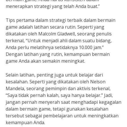
menerapkan strategi yang telah Anda buat.”
Tips pertama dalam strategi terbaik dalam bermain
game adalah latihan secara rutin. Seperti yang
dikatakan oleh Malcolm Gladwell, seorang penulis
terkenal, “Untuk menjadi ahli dalam suatu bidang,
Anda perlu melatihnya setidaknya 10.000 jam.”
Dengan latihan yang rutin, kemampuan bermain
game Anda akan semakin meningkat.
Selain latihan, penting juga untuk belajar dari
kesalahan. Seperti yang dikatakan oleh Nelson
Mandela, seorang pemimpin dan aktivis terkenal,
“Saya tidak pernah kalah, saya hanya belajar.” Jadi,
jangan pernah menyerah saat menghadapi kegagalan
dalam bermain game, tetapi gunakan kesalahan
tersebut sebagai pembelajaran untuk meningkatkan
kemampuan Anda.