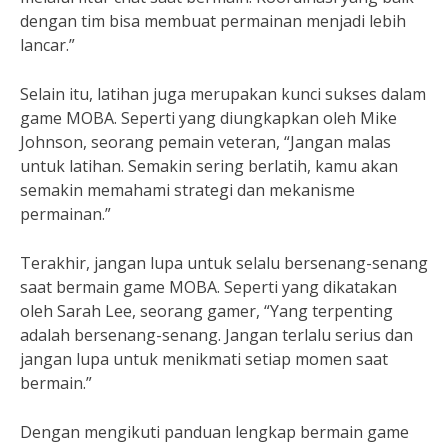
dengan tim bisa membuat permainan menjadi lebih
lancar.”
Selain itu, latihan juga merupakan kunci sukses dalam
game MOBA. Seperti yang diungkapkan oleh Mike
Johnson, seorang pemain veteran, “Jangan malas
untuk latihan. Semakin sering berlatih, kamu akan
semakin memahami strategi dan mekanisme
permainan.”
Terakhir, jangan lupa untuk selalu bersenang-senang
saat bermain game MOBA. Seperti yang dikatakan
oleh Sarah Lee, seorang gamer, “Yang terpenting
adalah bersenang-senang. Jangan terlalu serius dan
jangan lupa untuk menikmati setiap momen saat
bermain.”
Dengan mengikuti panduan lengkap bermain game