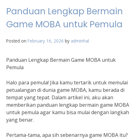
Panduan Lengkap Bermain
Game MOBA untuk Pemula
Posted on
February 16, 2026
by
adminhal
Panduan Lengkap Bermain Game MOBA untuk
Pemula
Halo para pemula! Jika kamu tertarik untuk memulai
petualangan di dunia game MOBA, kamu berada di
tempat yang tepat. Dalam artikel ini, aku akan
memberikan panduan lengkap bermain game MOBA
untuk pemula agar kamu bisa mulai dengan langkah
yang benar.
Pertama-tama, apa sih sebenarnya game MOBA itu?