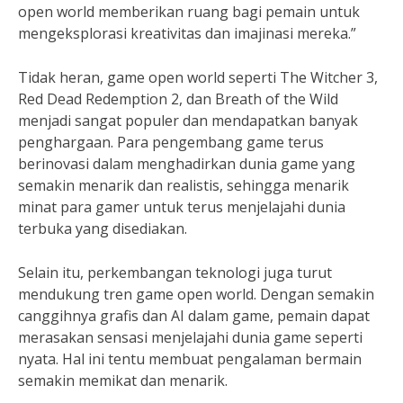
open world memberikan ruang bagi pemain untuk
mengeksplorasi kreativitas dan imajinasi mereka.”
Tidak heran, game open world seperti The Witcher 3,
Red Dead Redemption 2, dan Breath of the Wild
menjadi sangat populer dan mendapatkan banyak
penghargaan. Para pengembang game terus
berinovasi dalam menghadirkan dunia game yang
semakin menarik dan realistis, sehingga menarik
minat para gamer untuk terus menjelajahi dunia
terbuka yang disediakan.
Selain itu, perkembangan teknologi juga turut
mendukung tren game open world. Dengan semakin
canggihnya grafis dan AI dalam game, pemain dapat
merasakan sensasi menjelajahi dunia game seperti
nyata. Hal ini tentu membuat pengalaman bermain
semakin memikat dan menarik.