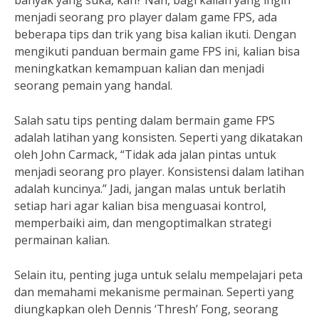
banyak yang suka, kan? Nah, bagi kalian yang ingin
menjadi seorang pro player dalam game FPS, ada
beberapa tips dan trik yang bisa kalian ikuti. Dengan
mengikuti panduan bermain game FPS ini, kalian bisa
meningkatkan kemampuan kalian dan menjadi
seorang pemain yang handal.
Salah satu tips penting dalam bermain game FPS
adalah latihan yang konsisten. Seperti yang dikatakan
oleh John Carmack, “Tidak ada jalan pintas untuk
menjadi seorang pro player. Konsistensi dalam latihan
adalah kuncinya.” Jadi, jangan malas untuk berlatih
setiap hari agar kalian bisa menguasai kontrol,
memperbaiki aim, dan mengoptimalkan strategi
permainan kalian.
Selain itu, penting juga untuk selalu mempelajari peta
dan memahami mekanisme permainan. Seperti yang
diungkapkan oleh Dennis ‘Thresh’ Fong, seorang