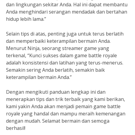
dan lingkungan sekitar Anda. Hal ini dapat membantu
Anda menghindari serangan mendadak dan bertahan
hidup lebih lama.”
Selain tips di atas, penting juga untuk terus berlatih
dan memperbaiki keterampilan bermain Anda.
Menurut Ninja, seorang streamer game yang
terkenal, “Kunci sukses dalam game battle royale
adalah konsistensi dan latihan yang terus-menerus.
Semakin sering Anda berlatih, semakin baik
keterampilan bermain Anda.”
Dengan mengikuti panduan lengkap ini dan
menerapkan tips dan trik terbaik yang kami berikan,
kami yakin Anda akan menjadi pemain game battle
royale yang handal dan mampu meraih kemenangan
dengan mudah. Selamat bermain dan semoga
berhasil!