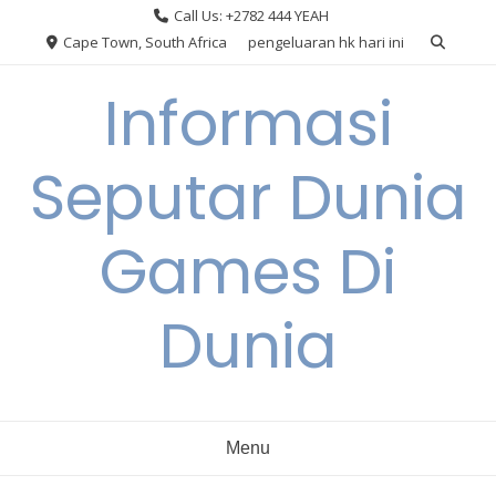
Skip
Call Us: +2782 444 YEAH
to
Cape Town, South Africa
pengeluaran hk hari ini
content
Informasi
Seputar Dunia
Games Di
Dunia
Menu