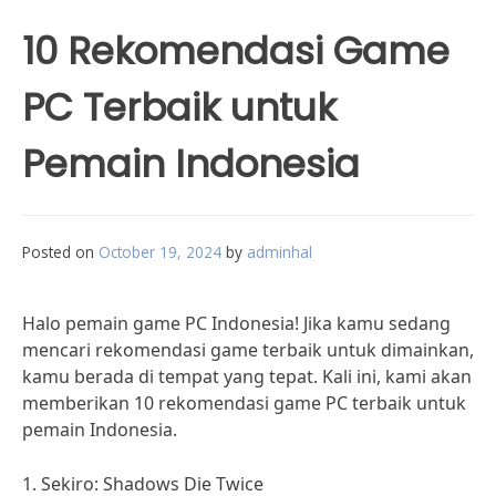
10 Rekomendasi Game
PC Terbaik untuk
Pemain Indonesia
Posted on
October 19, 2024
by
adminhal
Halo pemain game PC Indonesia! Jika kamu sedang
mencari rekomendasi game terbaik untuk dimainkan,
kamu berada di tempat yang tepat. Kali ini, kami akan
memberikan 10 rekomendasi game PC terbaik untuk
pemain Indonesia.
1. Sekiro: Shadows Die Twice