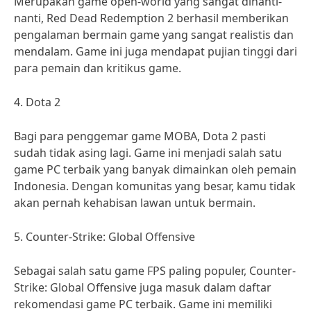
Merupakan game open-world yang sangat dinanti-
nanti, Red Dead Redemption 2 berhasil memberikan
pengalaman bermain game yang sangat realistis dan
mendalam. Game ini juga mendapat pujian tinggi dari
para pemain dan kritikus game.
4. Dota 2
Bagi para penggemar game MOBA, Dota 2 pasti
sudah tidak asing lagi. Game ini menjadi salah satu
game PC terbaik yang banyak dimainkan oleh pemain
Indonesia. Dengan komunitas yang besar, kamu tidak
akan pernah kehabisan lawan untuk bermain.
5. Counter-Strike: Global Offensive
Sebagai salah satu game FPS paling populer, Counter-
Strike: Global Offensive juga masuk dalam daftar
rekomendasi game PC terbaik. Game ini memiliki