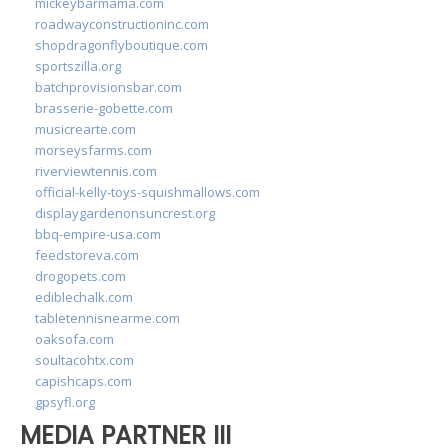
mickeybarmama.com
roadwayconstructioninc.com
shopdragonflyboutique.com
sportszilla.org
batchprovisionsbar.com
brasserie-gobette.com
musicrearte.com
morseysfarms.com
riverviewtennis.com
official-kelly-toys-squishmallows.com
displaygardenonsuncrest.org
bbq-empire-usa.com
feedstoreva.com
drogopets.com
ediblechalk.com
tabletennisnearme.com
oaksofa.com
soultacohtx.com
capishcaps.com
gpsyfl.org
MEDIA PARTNER III