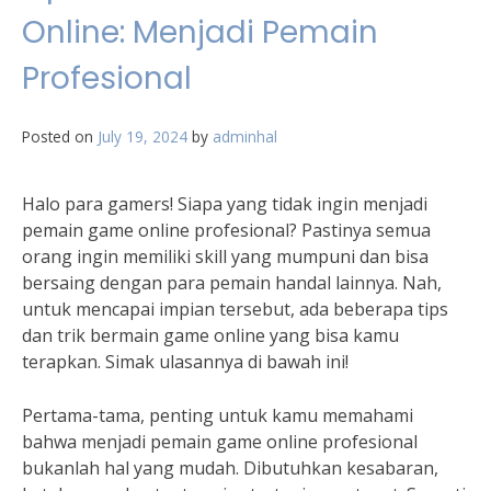
Online: Menjadi Pemain
Profesional
Posted on
July 19, 2024
by
adminhal
Halo para gamers! Siapa yang tidak ingin menjadi
pemain game online profesional? Pastinya semua
orang ingin memiliki skill yang mumpuni dan bisa
bersaing dengan para pemain handal lainnya. Nah,
untuk mencapai impian tersebut, ada beberapa tips
dan trik bermain game online yang bisa kamu
terapkan. Simak ulasannya di bawah ini!
Pertama-tama, penting untuk kamu memahami
bahwa menjadi pemain game online profesional
bukanlah hal yang mudah. Dibutuhkan kesabaran,