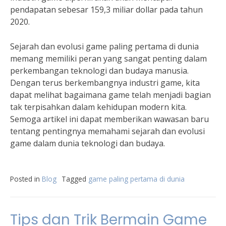
pendapatan sebesar 159,3 miliar dollar pada tahun
2020.
Sejarah dan evolusi game paling pertama di dunia
memang memiliki peran yang sangat penting dalam
perkembangan teknologi dan budaya manusia.
Dengan terus berkembangnya industri game, kita
dapat melihat bagaimana game telah menjadi bagian
tak terpisahkan dalam kehidupan modern kita.
Semoga artikel ini dapat memberikan wawasan baru
tentang pentingnya memahami sejarah dan evolusi
game dalam dunia teknologi dan budaya.
Posted in
Blog
Tagged
game paling pertama di dunia
Tips dan Trik Bermain Game