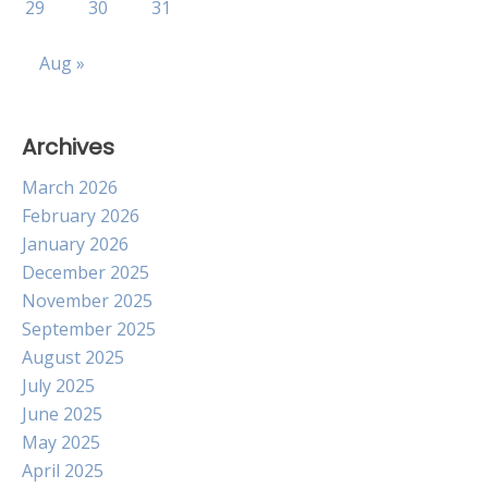
29
30
31
Aug »
Archives
March 2026
February 2026
January 2026
December 2025
November 2025
September 2025
August 2025
July 2025
June 2025
May 2025
April 2025