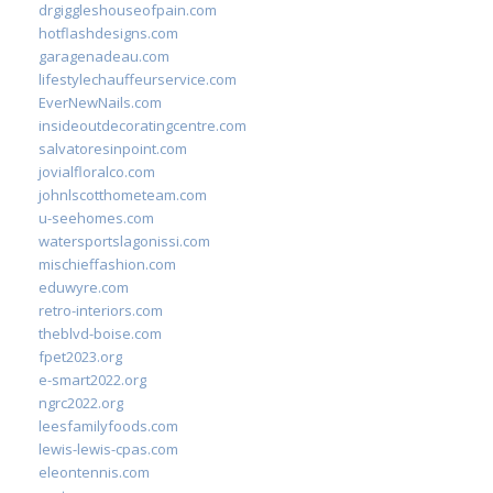
drgiggleshouseofpain.com
hotflashdesigns.com
garagenadeau.com
lifestylechauffeurservice.com
EverNewNails.com
insideoutdecoratingcentre.com
salvatoresinpoint.com
jovialfloralco.com
johnlscotthometeam.com
u-seehomes.com
watersportslagonissi.com
mischieffashion.com
eduwyre.com
retro-interiors.com
theblvd-boise.com
fpet2023.org
e-smart2022.org
ngrc2022.org
leesfamilyfoods.com
lewis-lewis-cpas.com
eleontennis.com