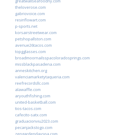
greatwallseafoodny.com
theloverose.com
gabriovoice.com
resinflowart.com
p-sports.net
korsairstreetwear.com
petshopallston.com
avenue26tacos.com
topgglasses.com
broadmoornailsspacoloradosprings.com
missblackpasadena.com
anneskitchen.org
valenciamarketytaqueria.com
reefrecordsllc.com
alawaffle.com
aryouthfishing.com
united-basketball.com
tios-tacos.com
cafecito-satx.com
graduacionviu2023.com
pecanjackstogo.com
zengardendayspa.com