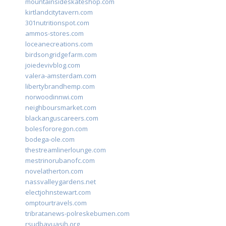
mountainsideskateshop.com
kirtlandcitytavern.com
301nutritionspot.com
ammos-stores.com
loceanecreations.com
birdsongridgefarm.com
joiedevivblog.com
valera-amsterdam.com
libertybrandhemp.com
norwoodinnwi.com
neighboursmarket.com
blackanguscareers.com
bolesfororegon.com
bodega-ole.com
thestreamlinerlounge.com
mestrinorubanofc.com
novelatherton.com
nassvalleygardens.net
electjohnstewart.com
omptourtravels.com
tribratanews-polreskebumen.com
rsudbayuasih.org