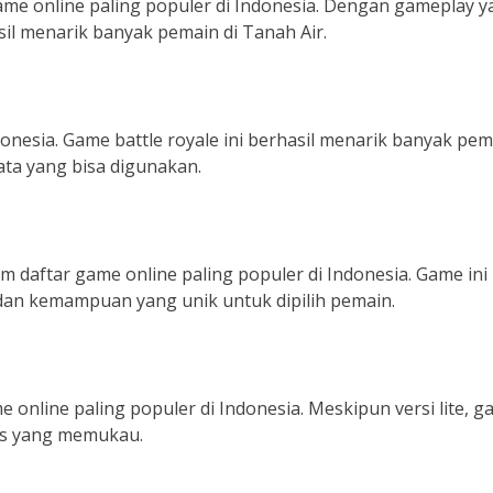
game online paling populer di Indonesia. Dengan gameplay 
il menarik banyak pemain di Tanah Air.
ndonesia. Game battle royale ini berhasil menarik banyak pe
ta yang bisa digunakan.
daftar game online paling populer di Indonesia. Game ini
n kemampuan yang unik untuk dipilih pemain.
online paling populer di Indonesia. Meskipun versi lite, 
fis yang memukau.