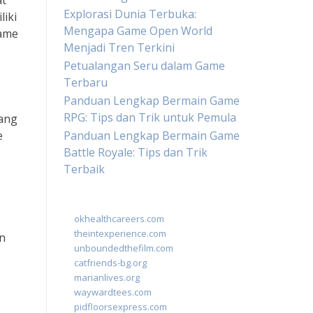
at
Explorasi Dunia Terbuka:
liki
Mengapa Game Open World
game
Menjadi Tren Terkini
Petualangan Seru dalam Game
Terbaru
Panduan Lengkap Bermain Game
RPG: Tips dan Trik untuk Pemula
yang
e
Panduan Lengkap Bermain Game
Battle Royale: Tips dan Trik
Terbaik
okhealthcareers.com
theintexperience.com
an
unboundedthefilm.com
catfriends-bg.org
marianlives.org
waywardtees.com
pidfloorsexpress.com