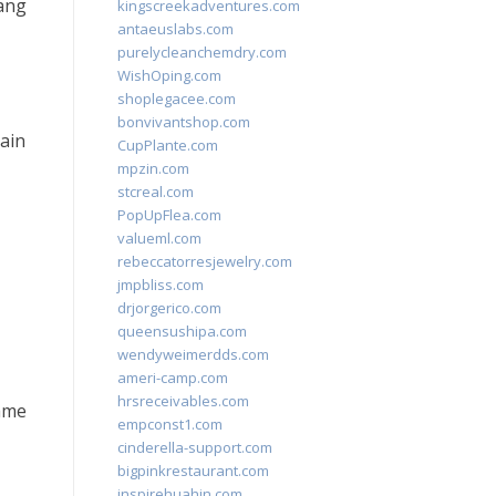
yang
kingscreekadventures.com
antaeuslabs.com
purelycleanchemdry.com
WishOping.com
shoplegacee.com
bonvivantshop.com
main
CupPlante.com
mpzin.com
stcreal.com
PopUpFlea.com
valueml.com
rebeccatorresjewelry.com
jmpbliss.com
drjorgerico.com
queensushipa.com
wendyweimerdds.com
ameri-camp.com
hrsreceivables.com
game
empconst1.com
cinderella-support.com
bigpinkrestaurant.com
inspirehuahin.com