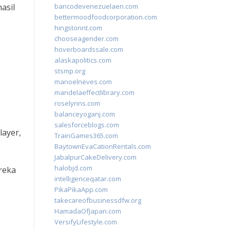
asil
bancodevenezuelaen.com
bettermoodfoodcorporation.com
hingstonnt.com
chooseagender.com
hoverboardssale.com
alaskapolitics.com
stsmp.org
manoelneves.com
mandelaeffectlibrary.com
roselynns.com
balanceyoganj.com
salesforceblogs.com
layer,
TrainGames365.com
BaytownEvaCationRentals.com
JabalpurCakeDelivery.com
halobjd.com
reka
intelligenceqatar.com
PikaPikaApp.com
takecareofbusinessdfw.org
HamadaOfJapan.com
VersifyLifestyle.com