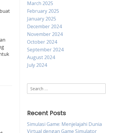
March 2025
buat
February 2025
January 2025
December 2024
November 2024
nan
October 2024
ng
September 2024
ntuk
August 2024
July 2024
Search
for:
Recent Posts
Simulasi Game: Menjelajahi Dunia
Virtual dengan Game Simulator