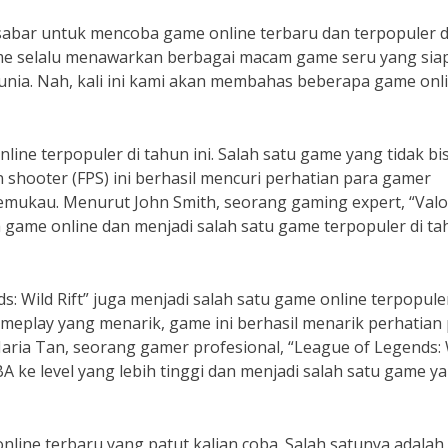
k sabar untuk mencoba game online terbaru dan terpopuler d
 game selalu menawarkan berbagai macam game seru yang sia
nia. Nah, kali ini kami akan membahas beberapa game onl
ine terpopuler di tahun ini. Salah satu game yang tidak bi
n shooter (FPS) ini berhasil mencuri perhatian para gamer
emukau. Menurut John Smith, seorang gaming expert, “Valo
 game online dan menjadi salah satu game terpopuler di t
 Wild Rift” juga menjadi salah satu game online terpopuler
meplay yang menarik, game ini berhasil menarik perhatian
ia Tan, seorang gamer profesional, “League of Legends: 
e level yang lebih tinggi dan menjadi salah satu game y
nline terbaru yang patut kalian coba. Salah satunya adalah