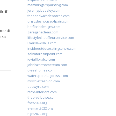
memmingerspainting.com
jeremypbeasley.com
ktif
thesandwichdepotcos.com
drgiggleshouseofpain.com
hotflashdesigns.com
ame di
garagenadeau.com
era
lifestylechauffeurservice.com
EverNewNails.com
insideoutdecoratingcentre.com
salvatoresinpoint.com
jovialfloralco.com
johnlscotthometeam.com
u-seehomes.com
watersportslagonissi.com
mischieffashion.com
eduwyre.com
retro-interiors.com
theblvd-boise.com
fpet2023.org
e-smart2022.org
ngrc2022.org