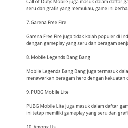
Call of Duty: Mobile juga masuk dalam daftar 
seru dan grafis yang memukau, game ini berhas
7. Garena Free Fire
Garena Free Fire juga tidak kalah populer di I
dengan gameplay yang seru dan beragam senja
8. Mobile Legends Bang Bang
Mobile Legends Bang Bang juga termasuk dalam 
menawarkan beragam hero dengan kekuatan da
9. PUBG Mobile Lite
PUBG Mobile Lite juga masuk dalam daftar game 
ini tetap memiliki gameplay yang seru dan gra
10. Among Us