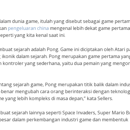
alam dunia game, itulah yang disebut sebagai game perta
akan
pengeluaran china
mengenal lebih dekat game pertama
erti yang kita kenal saat ini.
uat sejarah adalah Pong. Game ini diciptakan oleh Atari 
ng ikonik dalam sejarah. Pong merupakan game pertama yan
kontroler yang sederhana, yaitu dua pemain yang mengon
ntang sejarah game, Pong merupakan titik balik dalam indus
benar mengubah cara orang berinteraksi dengan teknolog
ang lebih kompleks di masa depan,” kata Sellers.
at sejarah lainnya seperti Space Invaders, Super Mario B
usi besar dalam perkembangan industri game dan membentuk