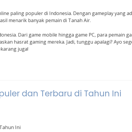
ine paling populer di Indonesia. Dengan gameplay yang adi
asil menarik banyak pemain di Tanah Air.
 Indonesia. Dari game mobile hingga game PC, para pemain g
askan hasrat gaming mereka. Jadi, tunggu apalagi? Ayo seg
karang juga!
uler dan Terbaru di Tahun Ini
Tahun Ini