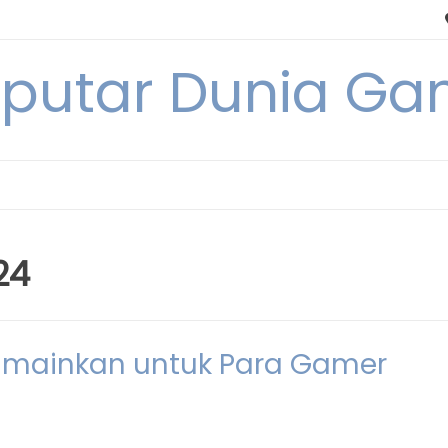
eputar Dunia Ga
24
Dimainkan untuk Para Gamer