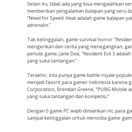
Selain itu, tidak ada yang bisa mengalahkan se
memberikan pengalaman balapan yang seru da
“Need for Speed: Heat adalah game balapan y
adrenalin.”
Tak ketinggalan, game survival horror “Resident
mengerikan dan cerita yang menegangkan, gam
penulis game, Jane Doe, “Resident Evil 3 adal
yang suka tantangan.”
Terakhir, kita punya game battle royale popule
menjadi favorit para gamer Indonesia karena 
Corporation, Brendan Greene, “PUBG Mobile a
yang suka tantangan dan kompetisi.”
Dengan 5 game PC wajib dimainkan ini, para ga
sampai ketinggalan untuk mencoba game-game 