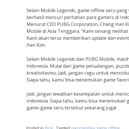
Selain Mobile Legends, game offline seru yang
berhasil mencuri perhatian para gamers di In
Menurut CEO PUBG Corporation, Chang Han Kim
Mobile di Asia Tenggara. “Kami senang meliha
Kami akan terus memberikan update dan event-
Han Kim.
Selain Mobile Legends dan PUBG Mobile, masih 
Indonesia. Mulai dari game petualangan, puzz
kreativitasmu. Jadi, jangan ragu untuk mencoba
Siapa tahu, kamu bisa menemukan game favori
Jadi, jangan lewatkan kesempatan untuk menco
Indonesia. Siapa tahu, kamu bisa menemukan g
game-game seru tersebut sekarang juga!
Posted in
Blog
Tagged
rekomendasi game offline