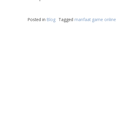
Posted in
Blog
Tagged
manfaat game online