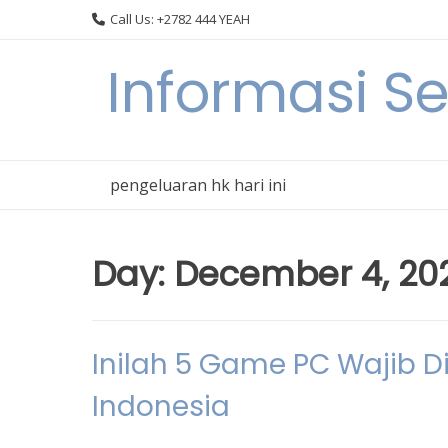
Skip
Call Us: +2782 444 YEAH
to
content
Informasi S
pengeluaran hk hari ini
Day:
December 4, 20
Inilah 5 Game PC Wajib 
Indonesia