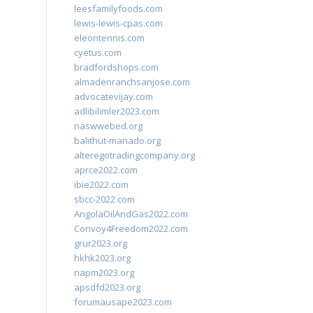
leesfamilyfoods.com
lewis-lewis-cpas.com
eleontennis.com
cyetus.com
bradfordshops.com
almadenranchsanjose.com
advocatevijay.com
adlibilimler2023.com
naswwebed.org
balithut-manado.org
alteregotradingcompany.org
aprce2022.com
ibie2022.com
sbcc-2022.com
AngolaOilAndGas2022.com
Convoy4Freedom2022.com
grur2023.org
hkhk2023.org
napm2023.org
apsdfd2023.org
forumausape2023.com