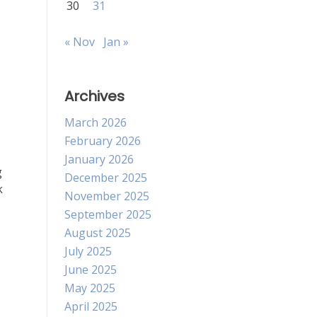
30
31
« Nov
Jan »
Archives
March 2026
February 2026
January 2026
g
December 2025
k
November 2025
September 2025
August 2025
July 2025
June 2025
May 2025
April 2025