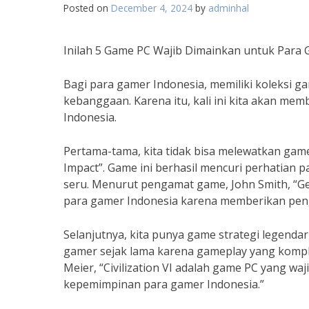
Posted on
December 4, 2024
by
adminhal
Inilah 5 Game PC Wajib Dimainkan untuk Para 
Bagi para gamer Indonesia, memiliki koleksi 
kebanggaan. Karena itu, kali ini kita akan me
Indonesia.
Pertama-tama, kita tidak bisa melewatkan game
Impact”. Game ini berhasil mencuri perhatian
seru. Menurut pengamat game, John Smith, “G
para gamer Indonesia karena memberikan pe
Selanjutnya, kita punya game strategi legendaris,
gamer sejak lama karena gameplay yang kompl
Meier, “Civilization VI adalah game PC yang 
kepemimpinan para gamer Indonesia.”