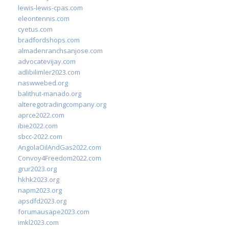
lewis-lewis-cpas.com
eleontennis.com
cyetus.com
bradfordshops.com
almadenranchsanjose.com
advocatevijay.com
adlibilimler2023.com
naswwebed.org
balithut-manado.org
alteregotradingcompany.org
aprce2022.com
ibie2022.com
sbcc-2022.com
AngolaOilAndGas2022.com
Convoy4Freedom2022.com
grur2023.org
hkhk2023.org
napm2023.org
apsdfd2023.org
forumausape2023.com
imkl2023.com