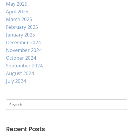
May 2025
April 2025
March 2025
February 2025
January 2025
December 2024
November 2024
October 2024
September 2024
August 2024
July 2024
Search
for:
Recent Posts