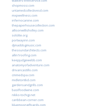
walkers-treeservice.com
shopmossi.com
untamedcollectivesd.com
mxpwellness.com
infernocanine.com
thepaperhousecollection.com
allisonwillisholley.com
solslite.org
portwayinn.com
djmaddogmusic.com
thesoundarchitects.com
allin1roofing.com
keepjudgewebb.com
anatomyofadventure.com
drivancastillo.com
cmmedspa.com
midletontkd.com
gardensandgrills.com
basilfoodwine.com
nikko-tochigi.net
caribbean-corner.com
bluemoongiftcards.com