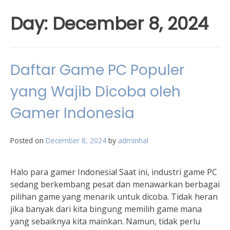
Day:
December 8, 2024
Daftar Game PC Populer
yang Wajib Dicoba oleh
Gamer Indonesia
Posted on
December 8, 2024
by
adminhal
Halo para gamer Indonesia! Saat ini, industri game PC
sedang berkembang pesat dan menawarkan berbagai
pilihan game yang menarik untuk dicoba. Tidak heran
jika banyak dari kita bingung memilih game mana
yang sebaiknya kita mainkan. Namun, tidak perlu