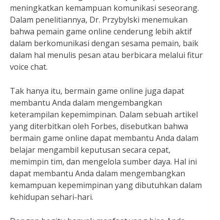
meningkatkan kemampuan komunikasi seseorang.
Dalam penelitiannya, Dr. Przybylski menemukan
bahwa pemain game online cenderung lebih aktif
dalam berkomunikasi dengan sesama pemain, baik
dalam hal menulis pesan atau berbicara melalui fitur
voice chat.
Tak hanya itu, bermain game online juga dapat
membantu Anda dalam mengembangkan
keterampilan kepemimpinan. Dalam sebuah artikel
yang diterbitkan oleh Forbes, disebutkan bahwa
bermain game online dapat membantu Anda dalam
belajar mengambil keputusan secara cepat,
memimpin tim, dan mengelola sumber daya. Hal ini
dapat membantu Anda dalam mengembangkan
kemampuan kepemimpinan yang dibutuhkan dalam
kehidupan sehari-hari.