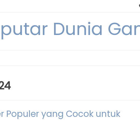
eputar Dunia Ga
24
r Populer yang Cocok untuk