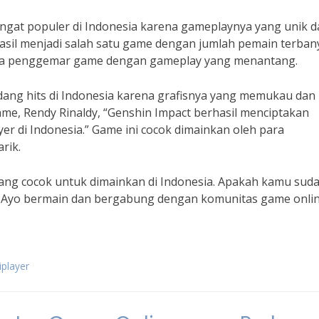
ngat populer di Indonesia karena gameplaynya yang unik d
asil menjadi salah satu game dengan jumlah pemain terban
para penggemar game dengan gameplay yang menantang.
dang hits di Indonesia karena grafisnya yang memukau dan
e, Rendy Rinaldy, “Genshin Impact berhasil menciptakan
er di Indonesia.” Game ini cocok dimainkan oleh para
rik.
r yang cocok untuk dimainkan di Indonesia. Apakah kamu sud
? Ayo bermain dan bergabung dengan komunitas game onli
player