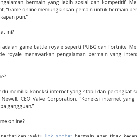
galaman bermain yang lebih sosial dan kompetitif. Me
nment, “Game online memungkinkan pemain untuk bermain b
kapan pun.”
at ini?
i adalah game battle royale seperti PUBG dan Fortnite. M
tle royale menawarkan pengalaman bermain yang inten
ne?
u memiliki koneksi internet yang stabil dan perangkat s
Newell, CEO Valve Corporation, “Koneksi internet yang s
npa gangguan.”
ame online?
mperhatikan waktu
link sbobet
bermain agar tidak kecan