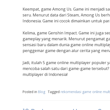
Keempat, game Among Us. Game ini menjadi sa
seru. Menurut data dari Steam, Among Us berh
Indonesia. Game ini cocok dimainkan untuk 
Kelima, game Genshin Impact. Game ini juga se
gameplay yang menarik. Menurut pengamat gam
sensasi baru dalam dunia game online multiplay
penggemar game dengan alur cerita yang mena
Jadi, itulah 5 game online multiplayer popule
mencoba salah satu dari game-game tersebut
multiplayer di Indonesia!
Posted in
Blog
Tagged
rekomendasi game online multi