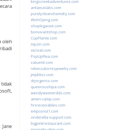
kingscreekadventures.com
ecara
antaeuslabs.com
purelycleanchemdry.com
WishOping.com
shoplegacee.com
bonvivantshop.com
CupPlante.com
n oleh
mpzin.com
ibadi
stcreal.com
PopUpFlea.com
valueml.com
rebeccatorresjewelry.com
jmpbliss.com
drjorgerico.com
 tidak
queensushipa.com
soft,
wendyweimerdds.com
ameri-camp.com
hrsreceivables.com
empconst1.com
cinderella-support.com
bigpinkrestaurant.com
 Jane
inspirehuahin.com