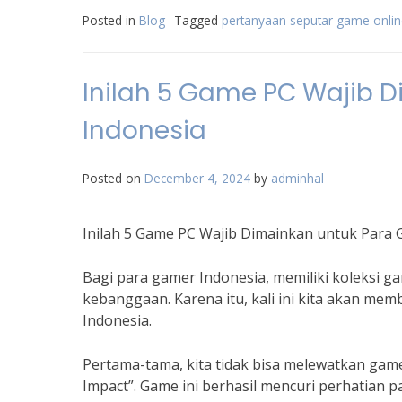
Posted in
Blog
Tagged
pertanyaan seputar game onli
Inilah 5 Game PC Wajib 
Indonesia
Posted on
December 4, 2024
by
adminhal
Inilah 5 Game PC Wajib Dimainkan untuk Para 
Bagi para gamer Indonesia, memiliki koleksi 
kebanggaan. Karena itu, kali ini kita akan me
Indonesia.
Pertama-tama, kita tidak bisa melewatkan game
Impact”. Game ini berhasil mencuri perhatian