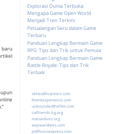
Explorasi Dunia Terbuka:
Mengapa Game Open World
Menjadi Tren Terkini
Petualangan Seru dalam Game
Terbaru
Panduan Lengkap Bermain Game
g baru
RPG: Tips dan Trik untuk Pemula
rtikel
Panduan Lengkap Bermain Game
Battle Royale: Tips dan Trik
Terbaik
aupun
okhealthcareers.com
online
theintexperience.com
.”
unboundedthefilm.com
catfriends-bg.org
marianlives.org
waywardtees.com
pidfloorsexpress.com