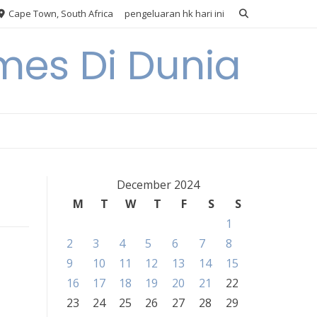
Cape Town, South Africa
pengeluaran hk hari ini
mes Di Dunia
December 2024
M
T
W
T
F
S
S
1
2
3
4
5
6
7
8
9
10
11
12
13
14
15
16
17
18
19
20
21
22
23
24
25
26
27
28
29