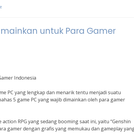
ne
Dimainkan untuk Para Gamer
Gamer Indonesia
game PC yang lengkap dan menarik tentu menjadi suatu
mbahas 5 game PC yang wajib dimainkan oleh para gamer
 action RPG yang sedang booming saat ini, yaitu “Genshin
 para gamer dengan grafis yang memukau dan gameplay yan