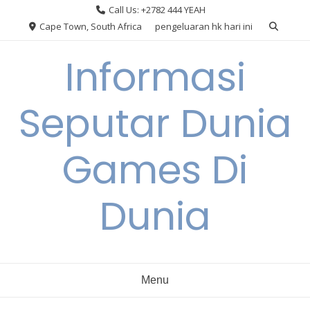
Skip
Call Us: +2782 444 YEAH
to
Cape Town, South Africa
pengeluaran hk hari ini
content
Informasi
Seputar Dunia
Games Di
Dunia
Menu