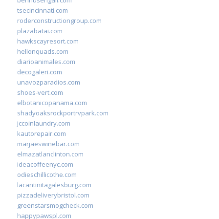
tsecincinnati.com
roderconstructiongroup.com
plazabatai.com
hawkscayresort.com
hellonquads.com
diarioanimales.com
decogaleri.com
unavozparadios.com
shoes-vert.com
elbotanicopanama.com
shadyoaksrockportrvpark.com
jccoinlaundry.com
kautorepair.com
marjaeswinebar.com
elmazatlanclinton.com
ideacoffeenyc.com
odieschillicothe.com
lacantinitagalesburg.com
pizzadeliverybristol.com
greenstarsmogcheck.com
happypawspl.com