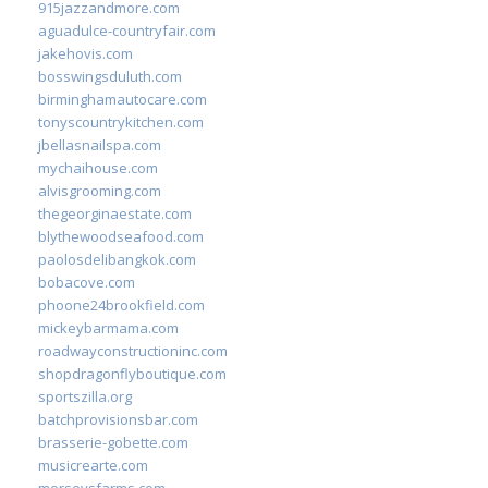
915jazzandmore.com
aguadulce-countryfair.com
jakehovis.com
bosswingsduluth.com
birminghamautocare.com
tonyscountrykitchen.com
jbellasnailspa.com
mychaihouse.com
alvisgrooming.com
thegeorginaestate.com
blythewoodseafood.com
paolosdelibangkok.com
bobacove.com
phoone24brookfield.com
mickeybarmama.com
roadwayconstructioninc.com
shopdragonflyboutique.com
sportszilla.org
batchprovisionsbar.com
brasserie-gobette.com
musicrearte.com
morseysfarms.com