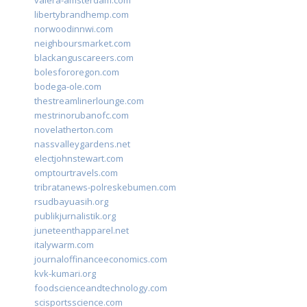
valera-amsterdam.com
libertybrandhemp.com
norwoodinnwi.com
neighboursmarket.com
blackanguscareers.com
bolesfororegon.com
bodega-ole.com
thestreamlinerlounge.com
mestrinorubanofc.com
novelatherton.com
nassvalleygardens.net
electjohnstewart.com
omptourtravels.com
tribratanews-polreskebumen.com
rsudbayuasih.org
publikjurnalistik.org
juneteenthapparel.net
italywarm.com
journaloffinanceeconomics.com
kvk-kumari.org
foodscienceandtechnology.com
scisportsscience.com