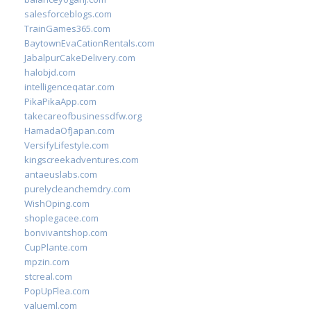
salesforceblogs.com
TrainGames365.com
BaytownEvaCationRentals.com
JabalpurCakeDelivery.com
halobjd.com
intelligenceqatar.com
PikaPikaApp.com
takecareofbusinessdfw.org
HamadaOfJapan.com
VersifyLifestyle.com
kingscreekadventures.com
antaeuslabs.com
purelycleanchemdry.com
WishOping.com
shoplegacee.com
bonvivantshop.com
CupPlante.com
mpzin.com
stcreal.com
PopUpFlea.com
valueml.com