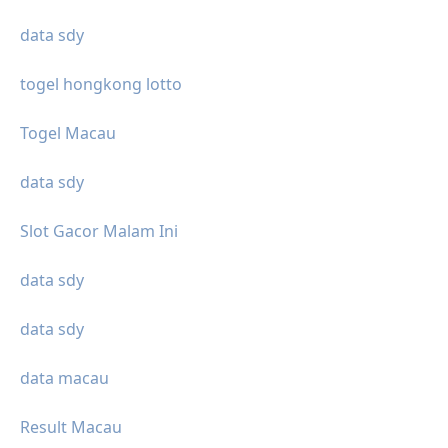
data sdy
togel hongkong lotto
Togel Macau
data sdy
Slot Gacor Malam Ini
data sdy
data sdy
data macau
Result Macau