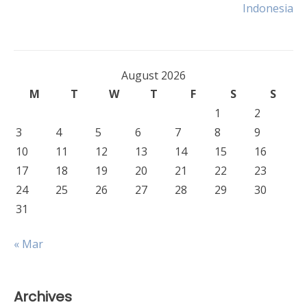
navigation
Indonesia
August 2026
M
T
W
T
F
S
S
1
2
3
4
5
6
7
8
9
10
11
12
13
14
15
16
17
18
19
20
21
22
23
24
25
26
27
28
29
30
31
« Mar
Archives