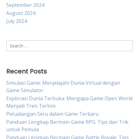
September 2024
August 2024
July 2024
Search
for:
Recent Posts
Simulasi Game: Menjelajahi Dunia Virtual dengan
Game Simulator
Explorasi Dunia Terbuka: Mengapa Game Open World
Menjadi Tren Terkini
Petualangan Seru dalam Game Terbaru
Panduan Lengkap Bermain Game RPG: Tips dan Trik
untuk Pemula
Panduan Lengkap Bermain Game Battle Royale: Tips