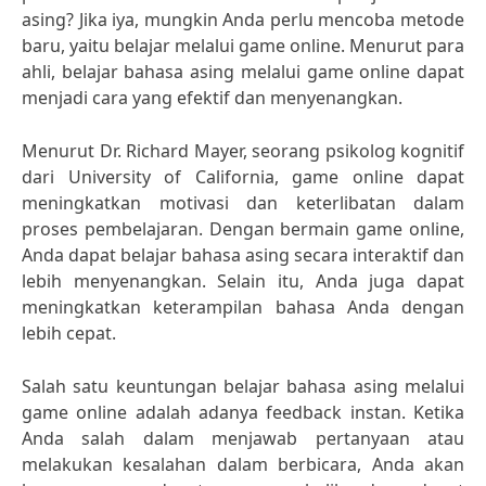
asing? Jika iya, mungkin Anda perlu mencoba metode
baru, yaitu belajar melalui game online. Menurut para
ahli, belajar bahasa asing melalui game online dapat
menjadi cara yang efektif dan menyenangkan.
Menurut Dr. Richard Mayer, seorang psikolog kognitif
dari University of California, game online dapat
meningkatkan motivasi dan keterlibatan dalam
proses pembelajaran. Dengan bermain game online,
Anda dapat belajar bahasa asing secara interaktif dan
lebih menyenangkan. Selain itu, Anda juga dapat
meningkatkan keterampilan bahasa Anda dengan
lebih cepat.
Salah satu keuntungan belajar bahasa asing melalui
game online adalah adanya feedback instan. Ketika
Anda salah dalam menjawab pertanyaan atau
melakukan kesalahan dalam berbicara, Anda akan