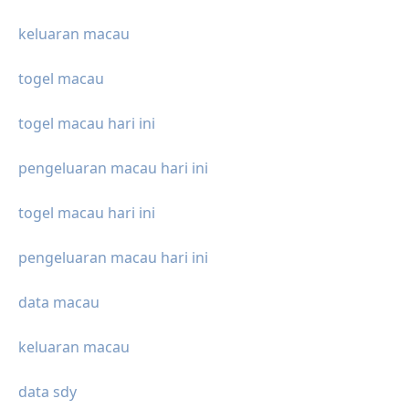
keluaran macau
togel macau
togel macau hari ini
pengeluaran macau hari ini
togel macau hari ini
pengeluaran macau hari ini
data macau
keluaran macau
data sdy