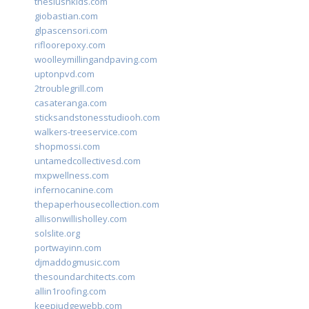
theslushkids.com
giobastian.com
glpascensori.com
rifloorepoxy.com
woolleymillingandpaving.com
uptonpvd.com
2troublegrill.com
casateranga.com
sticksandstonesstudiooh.com
walkers-treeservice.com
shopmossi.com
untamedcollectivesd.com
mxpwellness.com
infernocanine.com
thepaperhousecollection.com
allisonwillisholley.com
solslite.org
portwayinn.com
djmaddogmusic.com
thesoundarchitects.com
allin1roofing.com
keepjudgewebb.com