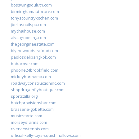
bosswingsduluth.com
birminghamautocare.com
tonyscountrykitchen.com
jbellasnailspa.com
mychaihouse.com
alvisgrooming.com
thegeorginaestate.com
blythewoodseafood.com
paolosdelibangkok.com
bobacove.com
phoone24brookfield.com
mickeybarmama.com
roadwayconstructioninc.com
shopdragonflyboutique.com
sportszilla.org
batchprovisionsbar.com
brasserie-gobette.com
musicrearte.com
morseysfarms.com
riverviewtennis.com
official-kelly-toys-squishmallows.com