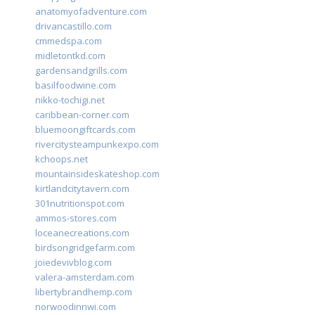
anatomyofadventure.com
drivancastillo.com
cmmedspa.com
midletontkd.com
gardensandgrills.com
basilfoodwine.com
nikko-tochigi.net
caribbean-corner.com
bluemoongiftcards.com
rivercitysteampunkexpo.com
kchoops.net
mountainsideskateshop.com
kirtlandcitytavern.com
301nutritionspot.com
ammos-stores.com
loceanecreations.com
birdsongridgefarm.com
joiedevivblog.com
valera-amsterdam.com
libertybrandhemp.com
norwoodinnwi.com