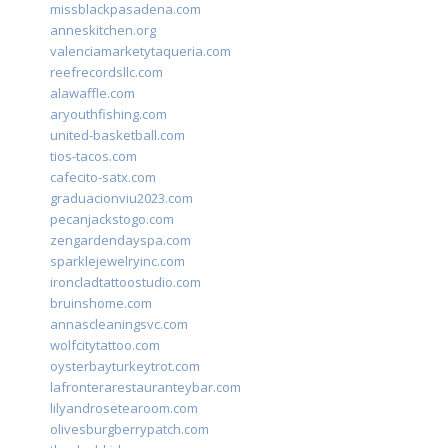
missblackpasadena.com
anneskitchen.org
valenciamarketytaqueria.com
reefrecordsllc.com
alawaffle.com
aryouthfishing.com
united-basketball.com
tios-tacos.com
cafecito-satx.com
graduacionviu2023.com
pecanjackstogo.com
zengardendayspa.com
sparklejewelryinc.com
ironcladtattoostudio.com
bruinshome.com
annascleaningsvc.com
wolfcitytattoo.com
oysterbayturkeytrot.com
lafronterarestauranteybar.com
lilyandrosetearoom.com
olivesburgberrypatch.com