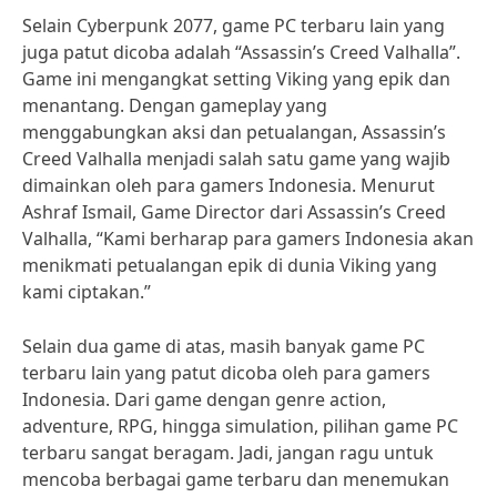
Selain Cyberpunk 2077, game PC terbaru lain yang
juga patut dicoba adalah “Assassin’s Creed Valhalla”.
Game ini mengangkat setting Viking yang epik dan
menantang. Dengan gameplay yang
menggabungkan aksi dan petualangan, Assassin’s
Creed Valhalla menjadi salah satu game yang wajib
dimainkan oleh para gamers Indonesia. Menurut
Ashraf Ismail, Game Director dari Assassin’s Creed
Valhalla, “Kami berharap para gamers Indonesia akan
menikmati petualangan epik di dunia Viking yang
kami ciptakan.”
Selain dua game di atas, masih banyak game PC
terbaru lain yang patut dicoba oleh para gamers
Indonesia. Dari game dengan genre action,
adventure, RPG, hingga simulation, pilihan game PC
terbaru sangat beragam. Jadi, jangan ragu untuk
mencoba berbagai game terbaru dan menemukan