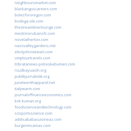
neighboursmarket.com
blackanguscareers.com
bolesfororegon.com
bodega-ole.com
thestreamlinerlounge.com
mestrinorubanofc.com
novelatherton.com
nassvalleygardens.net
electjohnstewart.com
omptourtravels.com
tribratanews-polreskebumen.com
rsudbayuasih.org
publikjurnalistik.org
juneteenthapparel.net
italywarm.com
journaloffinanceeconomics.com
kvk-kumari.org
foodscienceandtechnology.com
scisportsscience.com
addisababacuisineaz.com
burgerimcamas.com