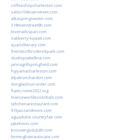
coffeeshopcharleston.com
salon104mainstreet.com
alkaspringswater.com
318mainstreet8h.com
lovenailsspari.com
oakberry-kuwait.com
quartzliterary.com
friendsofbroderickpark.com
studiopiattellina.com
jannagrillspringfield.com
fujiyamacharleston.com
elpatronchardon.com
donglaishun-order.com
fiamc-rome2022.org
mariceworldessentials.com
lafisheriarestaurant.com
915jazzandmore.com
aguadulce-countryfair.com
jakehovis.com
bosswingsduluth.com
birminghamautocare.com