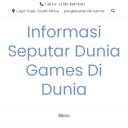
Skip
Call Us: +2782 444 YEAH
to
Cape Town, South Africa
pengeluaran hk hari ini
content
Informasi
Seputar Dunia
Games Di
Dunia
Menu