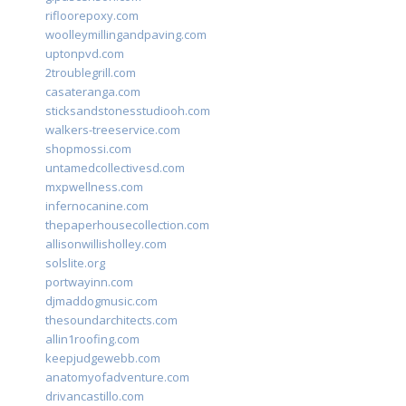
rifloorepoxy.com
woolleymillingandpaving.com
uptonpvd.com
2troublegrill.com
casateranga.com
sticksandstonesstudiooh.com
walkers-treeservice.com
shopmossi.com
untamedcollectivesd.com
mxpwellness.com
infernocanine.com
thepaperhousecollection.com
allisonwillisholley.com
solslite.org
portwayinn.com
djmaddogmusic.com
thesoundarchitects.com
allin1roofing.com
keepjudgewebb.com
anatomyofadventure.com
drivancastillo.com