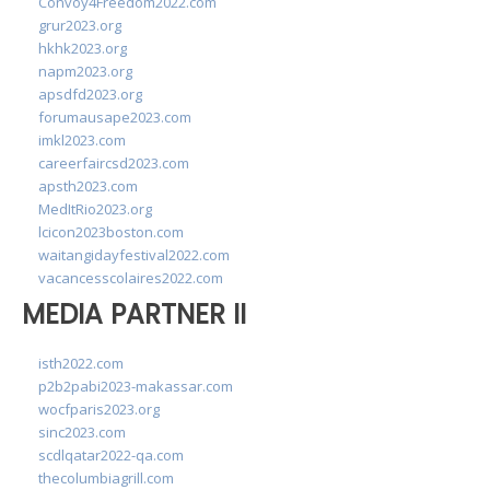
Convoy4Freedom2022.com
grur2023.org
hkhk2023.org
napm2023.org
apsdfd2023.org
forumausape2023.com
imkl2023.com
careerfaircsd2023.com
apsth2023.com
MedItRio2023.org
lcicon2023boston.com
waitangidayfestival2022.com
vacancesscolaires2022.com
MEDIA PARTNER II
isth2022.com
p2b2pabi2023-makassar.com
wocfparis2023.org
sinc2023.com
scdlqatar2022-qa.com
thecolumbiagrill.com