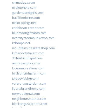
cmmedspa.com
midletontkd.com
gardensandgrills.com
basilfoodwine.com
nikko-tochigi.net
caribbean-corner.com
bluemoongiftcards.com
rivercitysteampunkexpo.com
kchoops.net
mountainsideskateshop.com
kirtlandcitytavern.com
301nutritionspot.com
ammos-stores.com
loceanecreations.com
birdsongridgefarm.com
joiedevivblog.com
valera-amsterdam.com
libertybrandhemp.com
norwoodinnwi.com
neighboursmarket.com
blackanguscareers.com