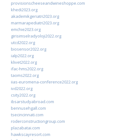
provisionscheeseandwineshoppe.com
khedi2023.org
akademikgeriatri2023.org
marmarapediatri2023.org
emchie2023.org
girisimselradyoloji2022.org
utcd2022.org
biosensor2022.org
ialp2022.org
klivet2022.org
ifac-hms2022.org
taoms2022.org
iias-euromena-conference2022.org
ivd2022.org
csity2022.org
ibsarstudyabroad.com
bennusehgall.com
tsecincinnati.com
roderconstructiongroup.com
plazabatai.com
hawkscayresort.com