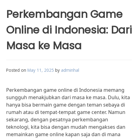
Perkembangan Game
Online di Indonesia: Dari
Masa ke Masa
Posted on
May 11, 2025
by
adminhal
Perkembangan game online di Indonesia memang
sungguh menakjubkan dari masa ke masa. Dulu, kita
hanya bisa bermain game dengan teman sebaya di
rumah atau di tempat-tempat game center. Namun
sekarang, dengan pesatnya perkembangan
teknologi, kita bisa dengan mudah mengakses dan
memainkan game online kapan saja dan di mana