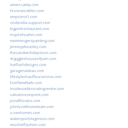
ameri-camp.com
hrsreceivables.com
empconst1.com
cinderella-support.com
bigpinkrestaurant.com
inspirehuahin.com
memmingerspainting.com
jeremypbeasley.com
thesandwichdepotcos.com
drgiggleshouseofpain.com
hotflashdesigns.com
garagenadeau.com
lifestylechauffeurservice.com
EverNewNails.com
insideoutdecoratingcentre.com
salvatoresinpoint.com
jovialfloralco.com
johnlscotthometeam.com
u-seehomes.com
watersportslagonissi.com
mischieffashion.com