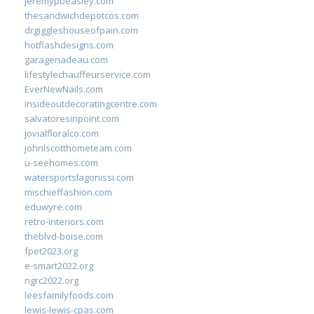
jeremypbeasley.com
thesandwichdepotcos.com
drgiggleshouseofpain.com
hotflashdesigns.com
garagenadeau.com
lifestylechauffeurservice.com
EverNewNails.com
insideoutdecoratingcentre.com
salvatoresinpoint.com
jovialfloralco.com
johnlscotthometeam.com
u-seehomes.com
watersportslagonissi.com
mischieffashion.com
eduwyre.com
retro-interiors.com
theblvd-boise.com
fpet2023.org
e-smart2022.org
ngrc2022.org
leesfamilyfoods.com
lewis-lewis-cpas.com