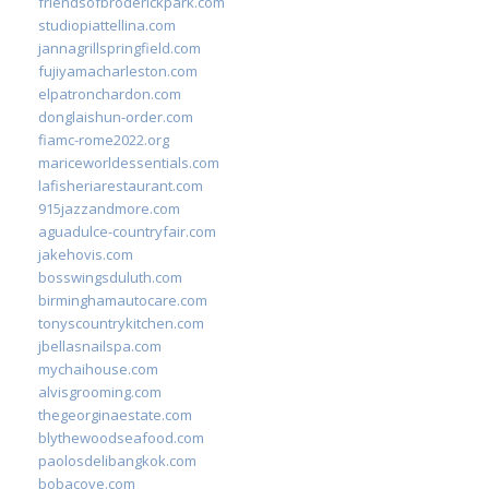
friendsofbroderickpark.com
studiopiattellina.com
jannagrillspringfield.com
fujiyamacharleston.com
elpatronchardon.com
donglaishun-order.com
fiamc-rome2022.org
mariceworldessentials.com
lafisheriarestaurant.com
915jazzandmore.com
aguadulce-countryfair.com
jakehovis.com
bosswingsduluth.com
birminghamautocare.com
tonyscountrykitchen.com
jbellasnailspa.com
mychaihouse.com
alvisgrooming.com
thegeorginaestate.com
blythewoodseafood.com
paolosdelibangkok.com
bobacove.com