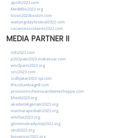
apsth2023.com
MedItRio2023.org
lcicon2023boston.com
waitangidayfestival2022.com
vacancesscolaires2022.com
MEDIA PARTNER II
isth2022.com
p2b2pabi2023-makassar.com
wocfparis2023.org
sinc2023.com
scdlqatar2022-qa.com
thecolumbiagrill.com
provisionscheeseandwineshoppe.com
khedi2023.org
akademikgeriatri2023.org
marmarapediatri2023.org
emchie2023.org
girisimselradyoloji2022.org
utcd2022.org
biosensor2022.org