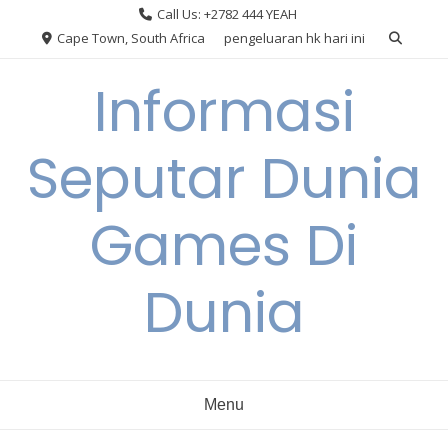
Skip
Call Us: +2782 444 YEAH
to
Cape Town, South Africa
pengeluaran hk hari ini
content
Informasi
Seputar Dunia
Games Di
Dunia
Menu