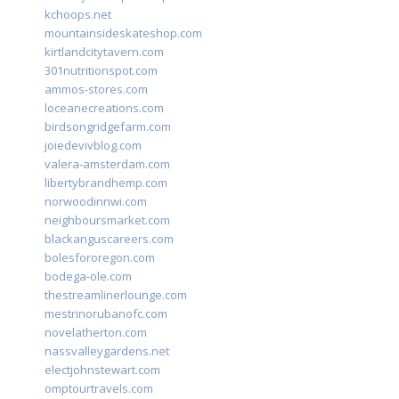
kchoops.net
mountainsideskateshop.com
kirtlandcitytavern.com
301nutritionspot.com
ammos-stores.com
loceanecreations.com
birdsongridgefarm.com
joiedevivblog.com
valera-amsterdam.com
libertybrandhemp.com
norwoodinnwi.com
neighboursmarket.com
blackanguscareers.com
bolesfororegon.com
bodega-ole.com
thestreamlinerlounge.com
mestrinorubanofc.com
novelatherton.com
nassvalleygardens.net
electjohnstewart.com
omptourtravels.com