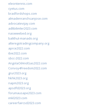
eleontennis.com
cyetus.com
bradfordshops.com
almadenranchsanjose.com
advocatevijay.com
adlibilimler2023.com
naswwebed.org
balithut-manado.org
alteregotradingcompany.org
aprce2022.com
ibie2022.com
sbcc-2022.com
AngolaOilAndGas2022.com
Convoy4Freedom2022.com
grur2023.org
hkhk2023.org
napm2023.org
apsdfd2023.org
forumausape2023.com
imkl2023.com
careerfaircsd2023.com