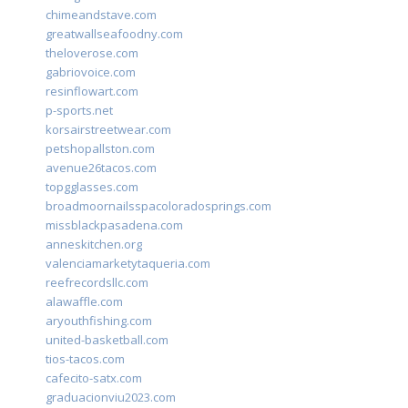
chimeandstave.com
greatwallseafoodny.com
theloverose.com
gabriovoice.com
resinflowart.com
p-sports.net
korsairstreetwear.com
petshopallston.com
avenue26tacos.com
topgglasses.com
broadmoornailsspacoloradosprings.com
missblackpasadena.com
anneskitchen.org
valenciamarketytaqueria.com
reefrecordsllc.com
alawaffle.com
aryouthfishing.com
united-basketball.com
tios-tacos.com
cafecito-satx.com
graduacionviu2023.com