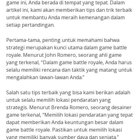
game ini, Anda berada di tempat yang tepat. Dalam
artikel ini, kami akan memberikan tips dan trik terbaik
untuk membantu Anda meraih kemenangan dalam
setiap pertandingan.
Pertama-tama, penting untuk memahami bahwa
strategi merupakan kunci utama dalam game battle
royale. Menurut John Romero, seorang ahli game
yang terkenal, “Dalam game battle royale, Anda harus
selalu memiliki rencana dan taktik yang matang untuk
mengalahkan lawan-lawan Anda.”
Salah satu tips terbaik yang bisa kami berikan adalah
untuk selalu memilih lokasi pendaratan yang
strategis. Menurut Brenda Romero, seorang desainer
game terkenal, “Memilih lokasi pendaratan yang tepat
dapat memberikan Anda keuntungan besar dalam
game battle royale. Pastikan untuk memilih lokasi
yang memiliki banyak sumber daya dan senjata.”