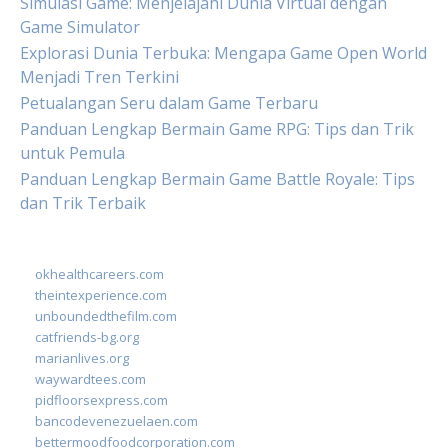
Simulasi Game: Menjelajahi Dunia Virtual dengan
Game Simulator
Explorasi Dunia Terbuka: Mengapa Game Open World
Menjadi Tren Terkini
Petualangan Seru dalam Game Terbaru
Panduan Lengkap Bermain Game RPG: Tips dan Trik
untuk Pemula
Panduan Lengkap Bermain Game Battle Royale: Tips
dan Trik Terbaik
okhealthcareers.com
theintexperience.com
unboundedthefilm.com
catfriends-bg.org
marianlives.org
waywardtees.com
pidfloorsexpress.com
bancodevenezuelaen.com
bettermoodfoodcorporation.com