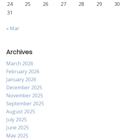
24
25
26
27
28
29
30
31
« Mar
Archives
March 2026
February 2026
January 2026
December 2025
November 2025
September 2025
August 2025
July 2025
June 2025
May 2025