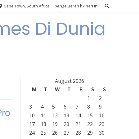
Cape Town, South Africa
pengeluaran hk hari ini
mes Di Dunia
August 2026
M
T
W
T
F
S
S
1
2
3
4
5
6
7
8
9
Pro
10
11
12
13
14
15
16
17
18
19
20
21
22
23
24
25
26
27
28
29
30