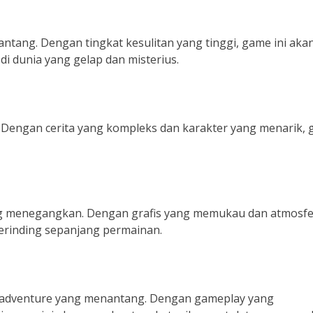
tang. Dengan tingkat kesulitan yang tinggi, game ini aka
 dunia yang gelap dan misterius.
 Dengan cerita yang kompleks dan karakter yang menarik,
ang menegangkan. Dengan grafis yang memukau dan atmosfe
rinding sepanjang permainan.
n-adventure yang menantang. Dengan gameplay yang