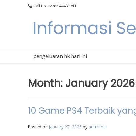
Skip
Call Us: +2782 444 YEAH
to
content
Informasi S
pengeluaran hk hari ini
Month:
January 2026
10 Game PS4 Terbaik ya
Posted on
January 27, 2026
by
adminhal