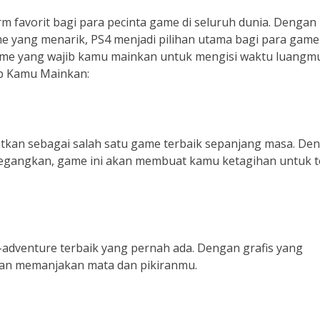
 favorit bagi para pecinta game di seluruh dunia. Dengan
 yang menarik, PS4 menjadi pilihan utama bagi para game
ame yang wajib kamu mainkan untuk mengisi waktu luangmu
ib Kamu Mainkan:
batkan sebagai salah satu game terbaik sepanjang masa. De
egangkan, game ini akan membuat kamu ketagihan untuk t
adventure terbaik yang pernah ada. Dengan grafis yang
kan memanjakan mata dan pikiranmu.