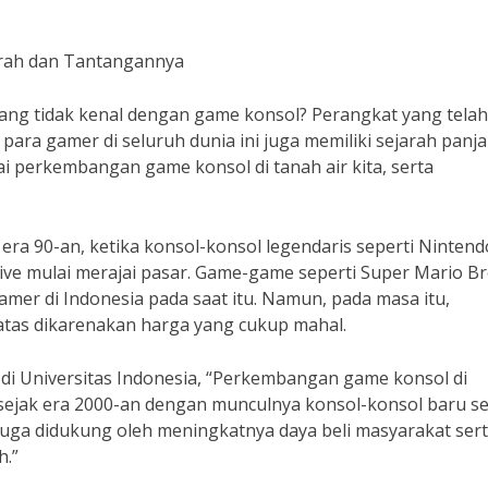
arah dan Tantangannya
 yang tidak kenal dengan game konsol? Perangkat yang telah
para gamer di seluruh dunia ini juga memiliki sejarah panja
ai perkembangan game konsol di tanah air kita, serta
 era 90-an, ketika konsol-konsol legendaris seperti Nintend
ve mulai merajai pasar. Game-game seperti Super Mario B
amer di Indonesia pada saat itu. Namun, pada masa itu,
batas dikarenakan harga yang cukup mahal.
di Universitas Indonesia, “Perkembangan game konsol di
 sejak era 2000-an dengan munculnya konsol-konsol baru se
i juga didukung oleh meningkatnya daya beli masyarakat ser
h.”