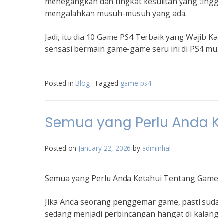
menegangkan dan tingkat kesulitan yang ting
mengalahkan musuh-musuh yang ada.
Jadi, itu dia 10 Game PS4 Terbaik yang Wajib
sensasi bermain game-game seru ini di PS4 mu
Posted in
Blog
Tagged
game ps4
Semua yang Perlu Anda 
Posted on
January 22, 2026
by
adminhal
Semua yang Perlu Anda Ketahui Tentang Game
Jika Anda seorang penggemar game, pasti suda
sedang menjadi perbincangan hangat di kalang