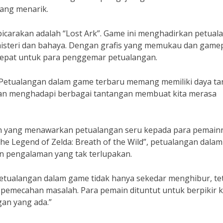
ang menarik.
bicarakan adalah “Lost Ark”. Game ini menghadirkan petual
misteri dan bahaya. Dengan grafis yang memukau dan game
 tepat untuk para penggemar petualangan.
“Petualangan dalam game terbaru memang memiliki daya tar
l dan menghadapi berbagai tantangan membuat kita merasa
ain yang menawarkan petualangan seru kepada para pemain
“The Legend of Zelda: Breath of the Wild”, petualangan dalam
 pengalaman yang tak terlupakan.
etualangan dalam game tidak hanya sekedar menghibur, te
pemecahan masalah. Para pemain dituntut untuk berpikir kr
gan yang ada.”