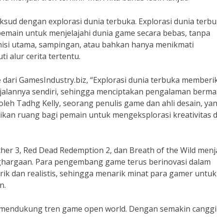
sud dengan explorasi dunia terbuka. Explorasi dunia terb
emain untuk menjelajahi dunia game secara bebas, tanpa
misi utama, sampingan, atau bahkan hanya menikmati
alur cerita tertentu.
 dari GamesIndustry.biz, “Explorasi dunia terbuka memberi
alannya sendiri, sehingga menciptakan pengalaman berma
 oleh Tadhg Kelly, seorang penulis game dan ahli desain, ya
an ruang bagi pemain untuk mengeksplorasi kreativitas 
her 3, Red Dead Redemption 2, dan Breath of the Wild menj
hargaan. Para pengembang game terus berinovasi dalam
k dan realistis, sehingga menarik minat para gamer untuk
n.
ut mendukung tren game open world. Dengan semakin cangg