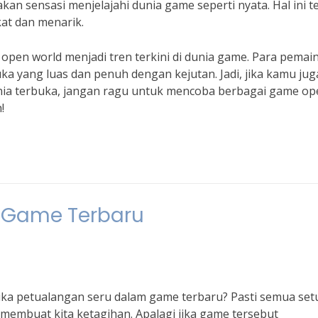
an sensasi menjelajahi dunia game seperti nyata. Hal ini t
t dan menarik.
pen world menjadi tren terkini di dunia game. Para pemai
ka yang luas dan penuh dengan kejutan. Jadi, jika kamu jug
unia terbuka, jangan ragu untuk mencoba berbagai game op
!
 Game Terbaru
suka petualangan seru dalam game terbaru? Pasti semua set
embuat kita ketagihan. Apalagi jika game tersebut