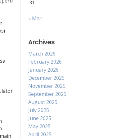
eperti
31
« Mar
n
asi
Archives
March 2026
isa
February 2026
January 2026
December 2025
November 2025
ulator
September 2025
August 2025
July 2025
June 2025
h
May 2025
a
April 2025
emain