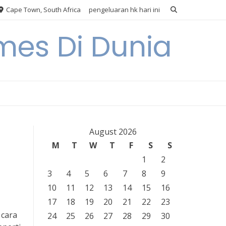
Cape Town, South Africa
pengeluaran hk hari ini
mes Di Dunia
August 2026
M
T
W
T
F
S
S
1
2
3
4
5
6
7
8
9
10
11
12
13
14
15
16
17
18
19
20
21
22
23
 cara
24
25
26
27
28
29
30