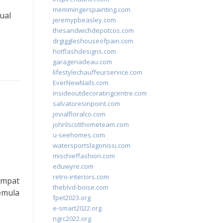
memmingerspainting.com
ual
jeremypbeasley.com
thesandwichdepotcos.com
drgiggleshouseofpain.com
hotflashdesigns.com
garagenadeau.com
lifestylechauffeurservice.com
EverNewNails.com
insideoutdecoratingcentre.com
salvatoresinpoint.com
jovialfloralco.com
johnlscotthometeam.com
u-seehomes.com
watersportslagonissi.com
mischieffashion.com
eduwyre.com
retro-interiors.com
empat
theblvd-boise.com
emula
fpet2023.org
e-smart2022.org
ngrc2022.org