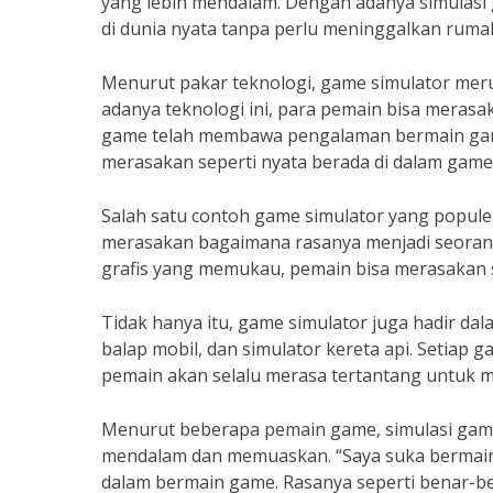
yang lebih mendalam. Dengan adanya simulasi 
di dunia nyata tanpa perlu meninggalkan ruma
Menurut pakar teknologi, game simulator meru
adanya teknologi ini, para pemain bisa merasak
game telah membawa pengalaman bermain game ke
merasakan seperti nyata berada di dalam game 
Salah satu contoh game simulator yang popule
merasakan bagaimana rasanya menjadi seorang 
grafis yang memukau, pemain bisa merasakan s
Tidak hanya itu, game simulator juga hadir dal
balap mobil, dan simulator kereta api. Setiap
pemain akan selalu merasa tertantang untuk men
Menurut beberapa pemain game, simulasi ga
mendalam dan memuaskan. “Saya suka bermain 
dalam bermain game. Rasanya seperti benar-be