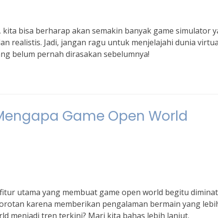
kita bisa berharap akan semakin banyak game simulator 
ealistis. Jadi, jangan ragu untuk menjelajahi dunia virtua
ang belum pernah dirasakan sebelumnya!
: Mengapa Game Open World
 fitur utama yang membuat game open world begitu diminat
i sorotan karena memberikan pengalaman bermain yang lebi
enjadi tren terkini? Mari kita bahas lebih lanjut.