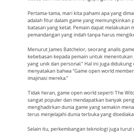
Pertama-tama, mari kita pahami apa yang dimak
adalah fitur dalam game yang memungkinkan p
batasan yang ketat. Pemain dapat melakukan 
pemandangan yang indah tanpa harus mengikuti 
Menurut James Batchelor, seorang analis game
kebebasan kepada pemain untuk menentukan j
yang unik dan personal.” Hal ini juga didukung
menyatakan bahwa “Game open world memberik
imajinasi mereka.”
Tidak heran, game open world seperti The Witc
sangat populer dan mendapatkan banyak peng
menghadirkan dunia game yang semakin menari
terus menjelajahi dunia terbuka yang disediaka
Selain itu, perkembangan teknologi juga tur