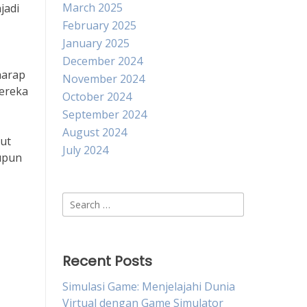
March 2025
jadi
February 2025
January 2025
December 2024
harap
November 2024
ereka
October 2024
September 2024
August 2024
ut
July 2024
aupun
Search
for:
Recent Posts
Simulasi Game: Menjelajahi Dunia
Virtual dengan Game Simulator