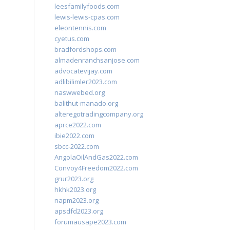
leesfamilyfoods.com
lewis-lewis-cpas.com
eleontennis.com
cyetus.com
bradfordshops.com
almadenranchsanjose.com
advocatevijay.com
adlibilimler2023.com
naswwebed.org
balithut-manado.org
alteregotradingcompany.org
aprce2022.com
ibie2022.com
sbcc-2022.com
AngolaOilAndGas2022.com
Convoy4Freedom2022.com
grur2023.org
hkhk2023.org
napm2023.org
apsdfd2023.org
forumausape2023.com