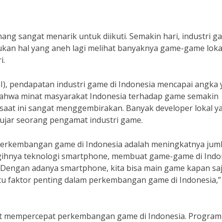
g sangat menarik untuk diikuti. Semakin hari, industri g
kan hal yang aneh lagi melihat banyaknya game-game loka
i.
I), pendapatan industri game di Indonesia mencapai angka
n bahwa minat masyarakat Indonesia terhadap game semakin
saat ini sangat menggembirakan. Banyak developer lokal y
jar seorang pengamat industri game.
perkembangan game di Indonesia adalah meningkatnya jum
ihnya teknologi smartphone, membuat game-game di Indo
“Dengan adanya smartphone, kita bisa main game kapan sa
satu faktor penting dalam perkembangan game di Indonesia,”
ut mempercepat perkembangan game di Indonesia. Program