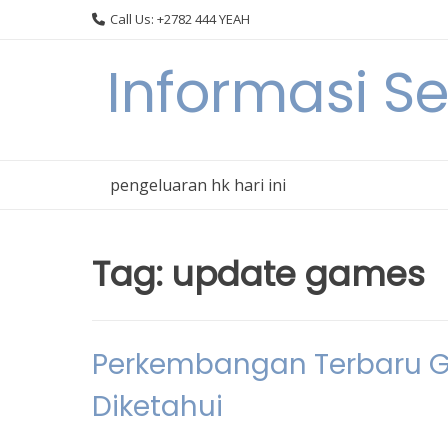
Skip
Call Us: +2782 444 YEAH
to
content
Informasi S
pengeluaran hk hari ini
Tag:
update games
Perkembangan Terbaru Ga
Diketahui