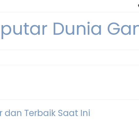
eputar Dunia Ga
 dan Terbaik Saat Ini