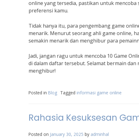
online yang tersedia, pastikan untuk mencoba
preferensi kamu.
Tidak hanya itu, para pengembang game onlin
menarik. Menurut seorang ahli game online, h
semakin menarik dan menghibur para pemainn
Jadi, jangan ragu untuk mencoba 10 Game Onli
di dalam daftar tersebut. Selamat bermain da
menghibur!
Posted in
Blog
Tagged
informasi game online
Rahasia Kesuksesan Gam
Posted on
January 30, 2025
by
adminhal