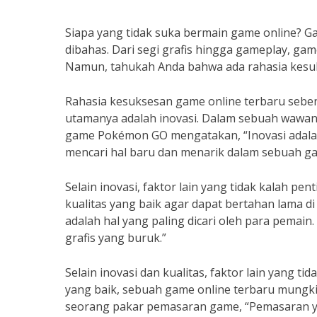
Siapa yang tidak suka bermain game online? Ga
dibahas. Dari segi grafis hingga gameplay, gam
Namun, tahukah Anda bahwa ada rahasia kesuks
Rahasia kesuksesan game online terbaru sebenar
utamanya adalah inovasi. Dalam sebuah wawan
game Pokémon GO mengatakan, “Inovasi adalah
mencari hal baru dan menarik dalam sebuah g
Selain inovasi, faktor lain yang tidak kalah pe
kualitas yang baik agar dapat bertahan lama di
adalah hal yang paling dicari oleh para pemai
grafis yang buruk.”
Selain inovasi dan kualitas, faktor lain yang 
yang baik, sebuah game online terbaru mungki
seorang pakar pemasaran game, “Pemasaran y