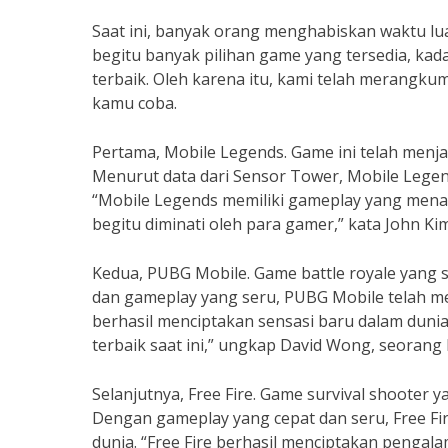
Saat ini, banyak orang menghabiskan waktu 
begitu banyak pilihan game yang tersedia, ka
terbaik. Oleh karena itu, kami telah merangku
kamu coba.
Pertama, Mobile Legends. Game ini telah menja
Menurut data dari Sensor Tower, Mobile Legen
“Mobile Legends memiliki gameplay yang menar
begitu diminati oleh para gamer,” kata John Ki
Kedua, PUBG Mobile. Game battle royale yang s
dan gameplay yang seru, PUBG Mobile telah men
berhasil menciptakan sensasi baru dalam dunia
terbaik saat ini,” ungkap David Wong, seorang 
Selanjutnya, Free Fire. Game survival shooter 
Dengan gameplay yang cepat dan seru, Free Fir
dunia. “Free Fire berhasil menciptakan penga