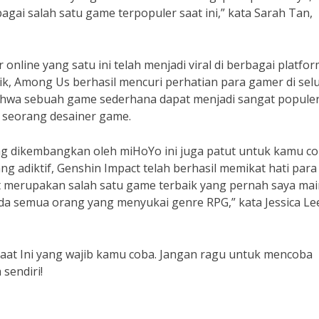
gai salah satu game terpopuler saat ini,” kata Sarah Tan,
nline yang satu ini telah menjadi viral di berbagai platfor
 Among Us berhasil mencuri perhatian para gamer di sel
wa sebuah game sederhana dapat menjadi sangat populer 
, seorang desainer game.
ng dikembangkan oleh miHoYo ini juga patut untuk kamu co
 adiktif, Genshin Impact telah berhasil memikat hati para
t merupakan salah satu game terbaik yang pernah saya mai
a semua orang yang menyukai genre RPG,” kata Jessica Le
Saat Ini yang wajib kamu coba. Jangan ragu untuk mencoba
sendiri!