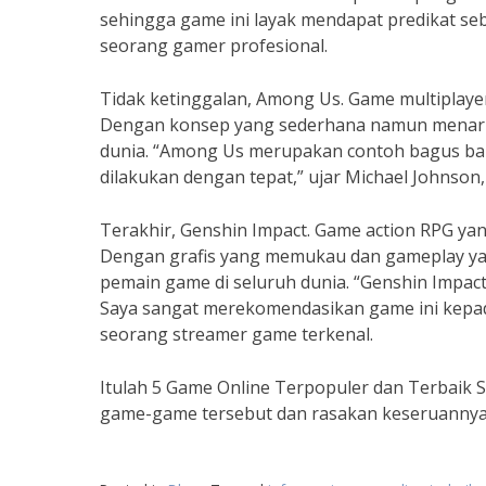
sehingga game ini layak mendapat predikat seba
seorang gamer profesional.
Tidak ketinggalan, Among Us. Game multiplayer o
Dengan konsep yang sederhana namun menarik,
dunia. “Among Us merupakan contoh bagus bah
dilakukan dengan tepat,” ujar Michael Johnson
Terakhir, Genshin Impact. Game action RPG ya
Dengan grafis yang memukau dan gameplay yang
pemain game di seluruh dunia. “Genshin Impac
Saya sangat merekomendasikan game ini kepad
seorang streamer game terkenal.
Itulah 5 Game Online Terpopuler dan Terbaik 
game-game tersebut dan rasakan keseruannya 