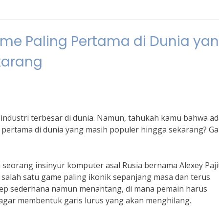
me Paling Pertama di Dunia ya
karang
tu industri terbesar di dunia. Namun, tahukah kamu bahwa a
 pertama di dunia yang masih populer hingga sekarang? G
h seorang insinyur komputer asal Rusia bernama Alexey Paj
di salah satu game paling ikonik sepanjang masa dan terus
onsep sederhana namun menantang, di mana pemain harus
r agar membentuk garis lurus yang akan menghilang.