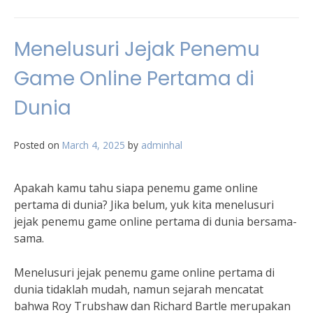
Menelusuri Jejak Penemu
Game Online Pertama di
Dunia
Posted on
March 4, 2025
by
adminhal
Apakah kamu tahu siapa penemu game online
pertama di dunia? Jika belum, yuk kita menelusuri
jejak penemu game online pertama di dunia bersama-
sama.
Menelusuri jejak penemu game online pertama di
dunia tidaklah mudah, namun sejarah mencatat
bahwa Roy Trubshaw dan Richard Bartle merupakan