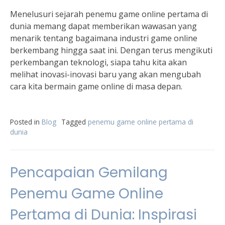
Menelusuri sejarah penemu game online pertama di
dunia memang dapat memberikan wawasan yang
menarik tentang bagaimana industri game online
berkembang hingga saat ini. Dengan terus mengikuti
perkembangan teknologi, siapa tahu kita akan
melihat inovasi-inovasi baru yang akan mengubah
cara kita bermain game online di masa depan.
Posted in
Blog
Tagged
penemu game online pertama di
dunia
Pencapaian Gemilang
Penemu Game Online
Pertama di Dunia: Inspirasi