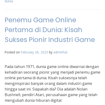
dunia
Penemu Game Online
Pertama di Dunia: Kisah
Sukses Pionir Industri Game
Posted on
February 26, 2025
by
adminhal
Pada tahun 1971, dunia game online diwarnai dengan
kehadiran seorang pionir yang menjadi penemu game
online pertama di dunia. Kisah suksesnya telah
menginspirasi banyak orang dalam industri game
hingga saat ini. Siapakah dia? Dia adalah Nolan
Bushnell, pendiri Atari, perusahaan game yang telah
mengubah dunia hiburan digital.