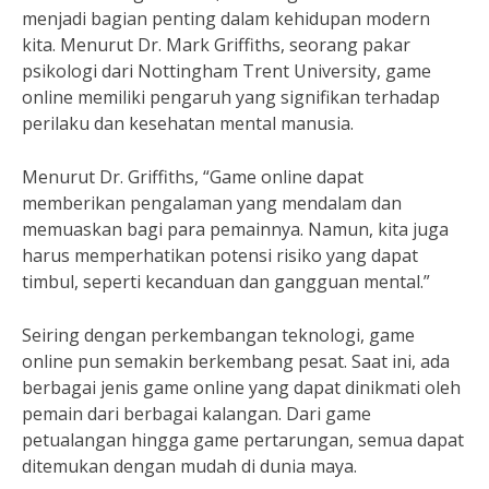
menjadi bagian penting dalam kehidupan modern
kita. Menurut Dr. Mark Griffiths, seorang pakar
psikologi dari Nottingham Trent University, game
online memiliki pengaruh yang signifikan terhadap
perilaku dan kesehatan mental manusia.
Menurut Dr. Griffiths, “Game online dapat
memberikan pengalaman yang mendalam dan
memuaskan bagi para pemainnya. Namun, kita juga
harus memperhatikan potensi risiko yang dapat
timbul, seperti kecanduan dan gangguan mental.”
Seiring dengan perkembangan teknologi, game
online pun semakin berkembang pesat. Saat ini, ada
berbagai jenis game online yang dapat dinikmati oleh
pemain dari berbagai kalangan. Dari game
petualangan hingga game pertarungan, semua dapat
ditemukan dengan mudah di dunia maya.