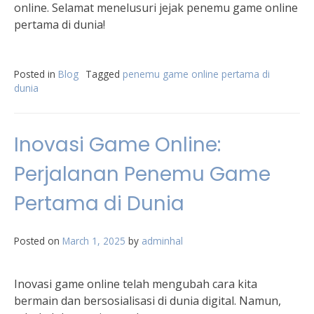
online. Selamat menelusuri jejak penemu game online
pertama di dunia!
Posted in
Blog
Tagged
penemu game online pertama di
dunia
Inovasi Game Online:
Perjalanan Penemu Game
Pertama di Dunia
Posted on
March 1, 2025
by
adminhal
Inovasi game online telah mengubah cara kita
bermain dan bersosialisasi di dunia digital. Namun,