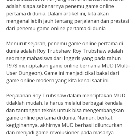
adalah siapa sebenarnya penemu game online
pertama di dunia. Dalam artikel ini, kita akan
mengenal lebih jauh tentang perjalanan dan prestasi
dari penemu game online pertama di dunia.
Menurut sejarah, penemu game online pertama di
dunia adalah Roy Trubshaw. Roy Trubshaw adalah
seorang mahasiswa dari Inggris yang pada tahun
1978 menciptakan game online bernama MUD (Multi-
User Dungeon). Game ini menjadi cikal bakal dari
game online modern yang kita kenal saat ini.
Perjalanan Roy Trubshaw dalam menciptakan MUD
tidaklah mudah. Ia harus melalui berbagai kendala
dan tantangan teknis untuk bisa mengembangkan
game online pertama di dunia. Namun, berkat
kegigihannya, akhirnya MUD berhasil diluncurkan
dan menjadi game revolusioner pada masanya.