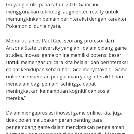
Go yang dirilis pada tahun 2016. Game ini
menggunakan teknologi augmented reality untuk
memungkinkan pemain berinteraksi dengan karakter
Pokemon di dunia nyata.
Menurut James Paul Gee, seorang profesor dari
Arizona State University yang ahli dalam bidang game
studies, inovasi game online memiliki potensi besar
untuk memengaruhi cara kita belajar dan berinteraksi
dalam kehidupan sehari-hari. Gee menyatakan, “Game
online memberikan pengalaman yang interaktif dan
mendalam bagi pemain, sehingga dapat
meningkatkan kemampuan kognitif dan sosial
mereka.”
Dalam mengapresiasi inovasi game online, kita juga
tidak boleh melupakan peran penting para
pengembang game dalam menciptakan pengalaman