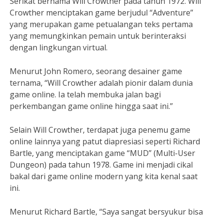
Serikat bernama Will Crowther pada tahun 1972. Will
Crowther menciptakan game berjudul “Adventure”
yang merupakan game petualangan teks pertama
yang memungkinkan pemain untuk berinteraksi
dengan lingkungan virtual.
Menurut John Romero, seorang desainer game
ternama, “Will Crowther adalah pionir dalam dunia
game online. Ia telah membuka jalan bagi
perkembangan game online hingga saat ini.”
Selain Will Crowther, terdapat juga penemu game
online lainnya yang patut diapresiasi seperti Richard
Bartle, yang menciptakan game “MUD” (Multi-User
Dungeon) pada tahun 1978. Game ini menjadi cikal
bakal dari game online modern yang kita kenal saat
ini.
Menurut Richard Bartle, “Saya sangat bersyukur bisa