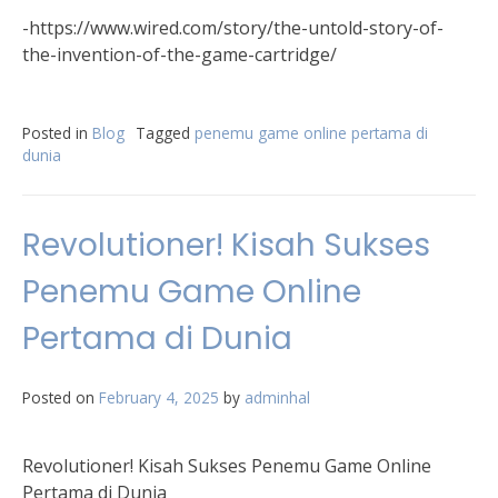
-https://www.wired.com/story/the-untold-story-of-
the-invention-of-the-game-cartridge/
Posted in
Blog
Tagged
penemu game online pertama di
dunia
Revolutioner! Kisah Sukses
Penemu Game Online
Pertama di Dunia
Posted on
February 4, 2025
by
adminhal
Revolutioner! Kisah Sukses Penemu Game Online
Pertama di Dunia