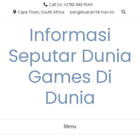
Skip
Call Us: +2782 444 YEAH
to
Cape Town, South Africa
pengeluaran hk hari ini
content
Informasi
Seputar Dunia
Games Di
Dunia
Menu