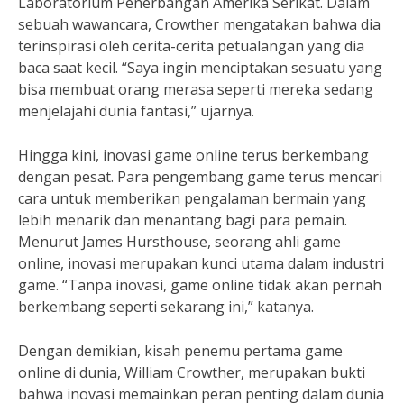
Laboratorium Penerbangan Amerika Serikat. Dalam
sebuah wawancara, Crowther mengatakan bahwa dia
terinspirasi oleh cerita-cerita petualangan yang dia
baca saat kecil. “Saya ingin menciptakan sesuatu yang
bisa membuat orang merasa seperti mereka sedang
menjelajahi dunia fantasi,” ujarnya.
Hingga kini, inovasi game online terus berkembang
dengan pesat. Para pengembang game terus mencari
cara untuk memberikan pengalaman bermain yang
lebih menarik dan menantang bagi para pemain.
Menurut James Hursthouse, seorang ahli game
online, inovasi merupakan kunci utama dalam industri
game. “Tanpa inovasi, game online tidak akan pernah
berkembang seperti sekarang ini,” katanya.
Dengan demikian, kisah penemu pertama game
online di dunia, William Crowther, merupakan bukti
bahwa inovasi memainkan peran penting dalam dunia