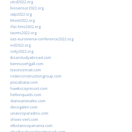
utcd2022.org
biosensor2022.org
ialp2022.org
klivet2022.org
ifac-hms2022.org
taoms2022.org
iias-euromena-conference2022.org
ivd2022.org
csity2022.org
ibsarstudyabroad.com
bennusehgall.com
tsecincinnati.com
roderconstructiongroup.com
plazabatai.com
hawkscayresort.com
hellonquads.com
diarioanimales.com
decogaleri.com
unavozparadios.com
shoes-vert.com
elbotanicopanama.com
shadyoaksrockportrvpark.com