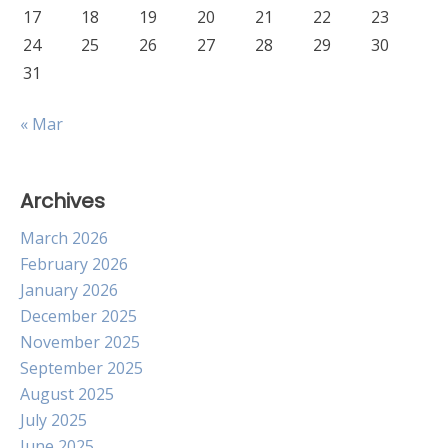
17
18
19
20
21
22
23
24
25
26
27
28
29
30
31
« Mar
Archives
March 2026
February 2026
January 2026
December 2025
November 2025
September 2025
August 2025
July 2025
June 2025