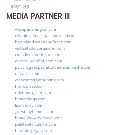
gpsyfl.org
MEDIA PARTNER III
vwrepairarlington.com
cleaningservicebaltimore-md.com
beckslandscapeandfence.com
vistaaltadelveramendi.com
coastlinecateringnc.com
cuesburgershouston.com
psicologiaespecializadaencampeche.com
dmtacos.com
crescentstreetprinting.com
hornopizza.com
driveadragster.com
hematologa.com
lizaivanov.com
guesttinyhomes.com
home-plow-by-meyer.com
palatelatincuisine.com
blackdoglegacy.com