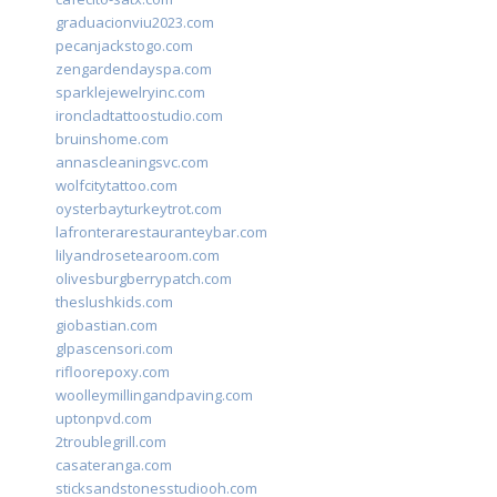
graduacionviu2023.com
pecanjackstogo.com
zengardendayspa.com
sparklejewelryinc.com
ironcladtattoostudio.com
bruinshome.com
annascleaningsvc.com
wolfcitytattoo.com
oysterbayturkeytrot.com
lafronterarestauranteybar.com
lilyandrosetearoom.com
olivesburgberrypatch.com
theslushkids.com
giobastian.com
glpascensori.com
rifloorepoxy.com
woolleymillingandpaving.com
uptonpvd.com
2troublegrill.com
casateranga.com
sticksandstonesstudiooh.com