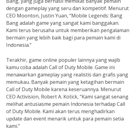
Bang, yang juga berhasil memikat banyak pemain
dengan gameplay yang seru dan kompetitif. Menurut
CEO Moonton, Justin Yuan, “Mobile Legends: Bang
Bang adalah game yang sangat kami banggakan.
Kami terus berusaha untuk memberikan pengalaman
bermain yang lebih baik bagi para pemain kami di
Indonesia.”
Terakhir, game online populer lainnya yang wajib
kamu coba adalah Call of Duty Mobile. Game ini
menawarkan gameplay yang realistis dan grafis yang
memukau. Banyak pemain yang ketagihan bermain
Call of Duty Mobile karena keseruannya. Menurut
CEO Activision, Robert A. Kotick, “Kami sangat senang
melihat antusiasme pemain Indonesia terhadap Call
of Duty Mobile. Kami akan terus menghadirkan
update dan event menarik untuk para pemain setia
kami.”