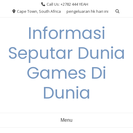
Skip
Call Us: +2782 444 YEAH
to
Cape Town, South Africa
pengeluaran hk hari ini
content
Informasi
Seputar Dunia
Games Di
Dunia
Menu