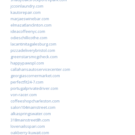
jccoinlaundry.com
kautorepair.com
marjaeswinebar.com
elmazatlanclinton.com
ideacoffeenyc.com
odieschillicothe.com
lacantinitagalesburg.com
pizzadeliverybristol.com
greenstarsmogcheck.com
happypawspl.com
callahansautoservicecenter.com
georgiascornermarket.com
perfectfit24-7.com
portugalprivatedriver.com
von-racer.com
coffeeshopcharleston.com
salon104mainstreet.com
alkaspringswater.com
318mainstreet8h.com
lovenailsspari.com
oakberry-kuwait.com