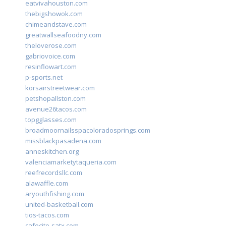
eatvivahouston.com
thebigshowok.com
chimeandstave.com
greatwallseafoodny.com
theloverose.com
gabriovoice.com
resinflowart.com
p-sports.net
korsairstreetwear.com
petshopallston.com
avenue26tacos.com
topgglasses.com
broadmoornailsspacoloradosprings.com
missblackpasadena.com
anneskitchen.org
valenciamarketytaqueria.com
reefrecordsllc.com
alawaffle.com
aryouthfishing.com
united-basketball.com
tios-tacos.com
cafecito-satx.com