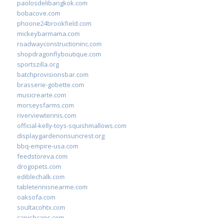
paolosdelibangkok.com
bobacove.com
phoone24brookfield.com
mickeybarmama.com
roadwayconstructioninc.com
shopdragonflyboutique.com
sportszilla.org
batchprovisionsbar.com
brasserie-gobette.com
musicrearte.com
morseysfarms.com
riverviewtennis.com
official-kelly-toys-squishmallows.com
displaygardenonsuncrest.org
bbq-empire-usa.com
feedstoreva.com
drogopets.com
ediblechalk.com
tabletennisnearme.com
oaksofa.com
soultacohtx.com
capishcaps.com