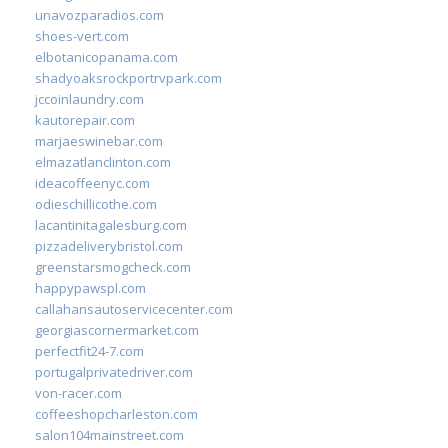
unavozparadios.com
shoes-vert.com
elbotanicopanama.com
shadyoaksrockportrvpark.com
jccoinlaundry.com
kautorepair.com
marjaeswinebar.com
elmazatlanclinton.com
ideacoffeenyc.com
odieschillicothe.com
lacantinitagalesburg.com
pizzadeliverybristol.com
greenstarsmogcheck.com
happypawspl.com
callahansautoservicecenter.com
georgiascornermarket.com
perfectfit24-7.com
portugalprivatedriver.com
von-racer.com
coffeeshopcharleston.com
salon104mainstreet.com