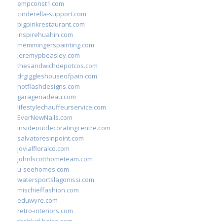
empconst1.com
cinderella-support.com
bigpinkrestaurant.com
inspirehuahin.com
memmingerspainting.com
jeremypbeasley.com
thesandwichdepotcos.com
drgiggleshouseofpain.com
hotflashdesigns.com
garagenadeau.com
lifestylechauffeurservice.com
EverNewNails.com
insideoutdecoratingcentre.com
salvatoresinpoint.com
jovialfloralco.com
johnlscotthometeam.com
u-seehomes.com
watersportslagonissi.com
mischieffashion.com
eduwyre.com
retro-interiors.com