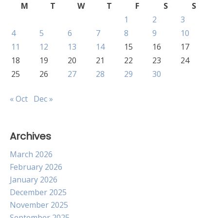
M
T
W
T
F
S
S
1
2
3
4
5
6
7
8
9
10
11
12
13
14
15
16
17
18
19
20
21
22
23
24
25
26
27
28
29
30
« Oct
Dec »
Archives
March 2026
February 2026
January 2026
December 2025
November 2025
September 2025