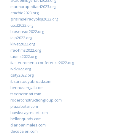
akademikgeriatri2023.org
marmarapediatri2023.org
emchie2023.org
girisimselradyoloji2022.org
utcd2022.org
biosensor2022.org
ialp2022.org
klivet2022.org
ifac-hms2022.org
taoms2022.org
iias-euromena-conference2022.org
ivd2022.org
csity2022.org
ibsarstudyabroad.com
bennusehgall.com
tsecincinnati.com
roderconstructiongroup.com
plazabatai.com
hawkscayresort.com
hellonquads.com
diarioanimales.com
decogaleri.com