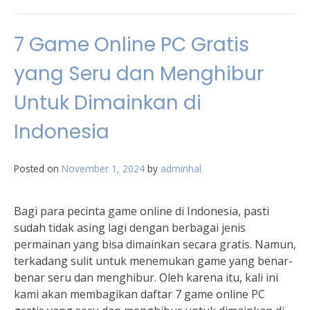
7 Game Online PC Gratis
yang Seru dan Menghibur
Untuk Dimainkan di
Indonesia
Posted on
November 1, 2024
by
adminhal
Bagi para pecinta game online di Indonesia, pasti
sudah tidak asing lagi dengan berbagai jenis
permainan yang bisa dimainkan secara gratis. Namun,
terkadang sulit untuk menemukan game yang benar-
benar seru dan menghibur. Oleh karena itu, kali ini
kami akan membagikan daftar 7 game online PC