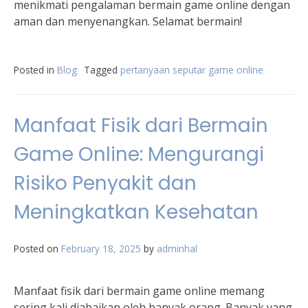
menikmati pengalaman bermain game online dengan
aman dan menyenangkan. Selamat bermain!
Posted in
Blog
Tagged
pertanyaan seputar game online
Manfaat Fisik dari Bermain
Game Online: Mengurangi
Risiko Penyakit dan
Meningkatkan Kesehatan
Posted on
February 18, 2025
by
adminhal
Manfaat fisik dari bermain game online memang
sering kali diabaikan oleh banyak orang. Banyak yang