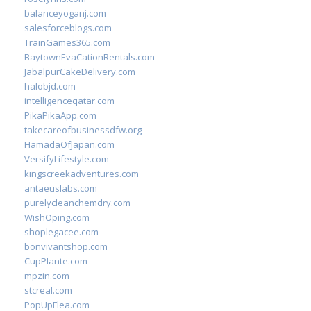
balanceyoganj.com
salesforceblogs.com
TrainGames365.com
BaytownEvaCationRentals.com
JabalpurCakeDelivery.com
halobjd.com
intelligenceqatar.com
PikaPikaApp.com
takecareofbusinessdfw.org
HamadaOfJapan.com
VersifyLifestyle.com
kingscreekadventures.com
antaeuslabs.com
purelycleanchemdry.com
WishOping.com
shoplegacee.com
bonvivantshop.com
CupPlante.com
mpzin.com
stcreal.com
PopUpFlea.com