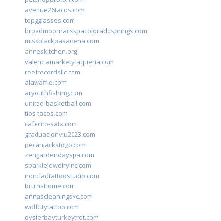
avenue26tacos.com
topgglasses.com
broadmoornailsspacoloradosprings.com
missblackpasadena.com
anneskitchen.org
valenciamarketytaqueria.com
reefrecordsllc.com
alawaffle.com
aryouthfishing.com
united-basketball.com
tios-tacos.com
cafecito-satx.com
graduacionviu2023.com
pecanjackstogo.com
zengardendayspa.com
sparklejewelryinc.com
ironcladtattoostudio.com
bruinshome.com
annascleaningsvc.com
wolfcitytattoo.com
oysterbayturkeytrot.com