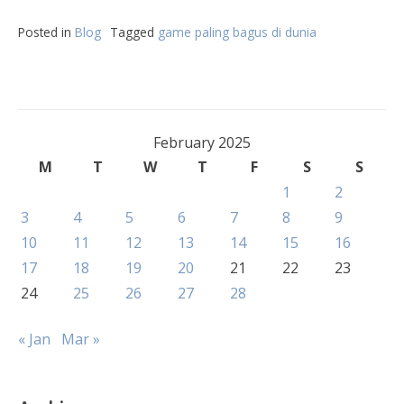
Posted in
Blog
Tagged
game paling bagus di dunia
February 2025
M
T
W
T
F
S
S
1
2
3
4
5
6
7
8
9
10
11
12
13
14
15
16
17
18
19
20
21
22
23
24
25
26
27
28
« Jan
Mar »