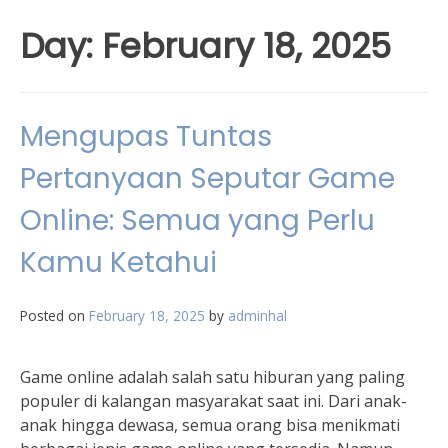
Day:
February 18, 2025
Mengupas Tuntas
Pertanyaan Seputar Game
Online: Semua yang Perlu
Kamu Ketahui
Posted on
February 18, 2025
by
adminhal
Game online adalah salah satu hiburan yang paling
populer di kalangan masyarakat saat ini. Dari anak-
anak hingga dewasa, semua orang bisa menikmati