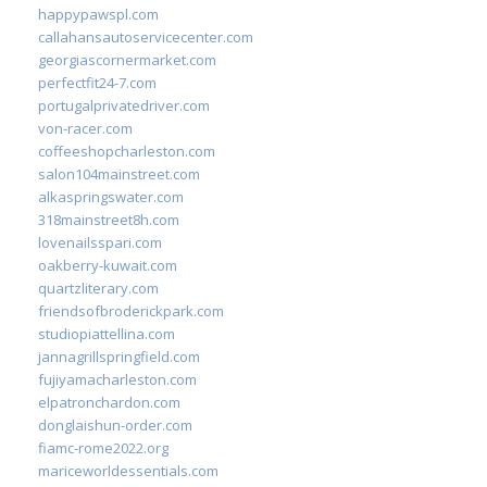
happypawspl.com
callahansautoservicecenter.com
georgiascornermarket.com
perfectfit24-7.com
portugalprivatedriver.com
von-racer.com
coffeeshopcharleston.com
salon104mainstreet.com
alkaspringswater.com
318mainstreet8h.com
lovenailsspari.com
oakberry-kuwait.com
quartzliterary.com
friendsofbroderickpark.com
studiopiattellina.com
jannagrillspringfield.com
fujiyamacharleston.com
elpatronchardon.com
donglaishun-order.com
fiamc-rome2022.org
mariceworldessentials.com