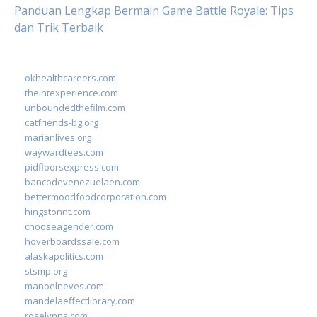
Panduan Lengkap Bermain Game Battle Royale: Tips
dan Trik Terbaik
okhealthcareers.com
theintexperience.com
unboundedthefilm.com
catfriends-bg.org
marianlives.org
waywardtees.com
pidfloorsexpress.com
bancodevenezuelaen.com
bettermoodfoodcorporation.com
hingstonnt.com
chooseagender.com
hoverboardssale.com
alaskapolitics.com
stsmp.org
manoelneves.com
mandelaeffectlibrary.com
roselynns.com