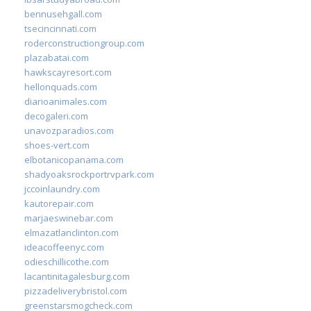
bennusehgall.com
tsecincinnati.com
roderconstructiongroup.com
plazabatai.com
hawkscayresort.com
hellonquads.com
diarioanimales.com
decogaleri.com
unavozparadios.com
shoes-vert.com
elbotanicopanama.com
shadyoaksrockportrvpark.com
jccoinlaundry.com
kautorepair.com
marjaeswinebar.com
elmazatlanclinton.com
ideacoffeenyc.com
odieschillicothe.com
lacantinitagalesburg.com
pizzadeliverybristol.com
greenstarsmogcheck.com