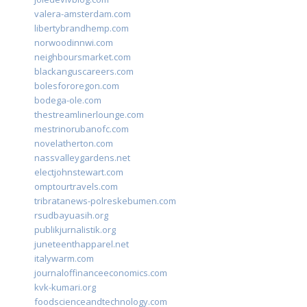
valera-amsterdam.com
libertybrandhemp.com
norwoodinnwi.com
neighboursmarket.com
blackanguscareers.com
bolesfororegon.com
bodega-ole.com
thestreamlinerlounge.com
mestrinorubanofc.com
novelatherton.com
nassvalleygardens.net
electjohnstewart.com
omptourtravels.com
tribratanews-polreskebumen.com
rsudbayuasih.org
publikjurnalistik.org
juneteenthapparel.net
italywarm.com
journaloffinanceeconomics.com
kvk-kumari.org
foodscienceandtechnology.com