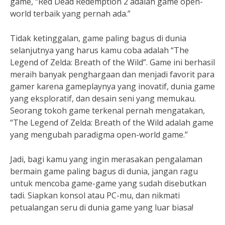
game, “Red Dead Redemption 2 adalah game open-
world terbaik yang pernah ada.”
Tidak ketinggalan, game paling bagus di dunia
selanjutnya yang harus kamu coba adalah “The
Legend of Zelda: Breath of the Wild”. Game ini berhasil
meraih banyak penghargaan dan menjadi favorit para
gamer karena gameplaynya yang inovatif, dunia game
yang eksploratif, dan desain seni yang memukau.
Seorang tokoh game terkenal pernah mengatakan,
“The Legend of Zelda: Breath of the Wild adalah game
yang mengubah paradigma open-world game.”
Jadi, bagi kamu yang ingin merasakan pengalaman
bermain game paling bagus di dunia, jangan ragu
untuk mencoba game-game yang sudah disebutkan
tadi. Siapkan konsol atau PC-mu, dan nikmati
petualangan seru di dunia game yang luar biasa!