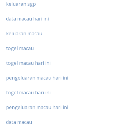
keluaran sgp
data macau hari ini
keluaran macau
togel macau
togel macau hari ini
pengeluaran macau hari ini
togel macau hari ini
pengeluaran macau hari ini
data macau