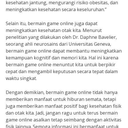
kesehatan jantung, mengurangi risiko obesitas, dan
meningkatkan kesehatan secara keseluruhan.”
Selain itu, bermain game online juga dapat
meningkatkan kesehatan otak kita. Menurut
penelitian yang dilakukan oleh Dr. Daphne Bavelier,
seorang ahli neurosains dari Universitas Geneva,
bermain game online dapat membantu meningkatkan
kemampuan kognitif dan memori kita. Hal ini karena
bermain game online menuntut kita untuk berpikir
cepat dan mengambil keputusan secara tepat dalam
waktu singkat.
Dengan demikian, bermain game online tidak hanya
memberikan manfaat untuk hiburan semata, tetapi
juga memberikan manfaat positif bagi kesehatan fisik
dan otak kita. Jadi, jangan ragu untuk terus bermain
game online asalkan tetap seimbang dengan aktivitas
fisik lainnya. Semoga informasi ini bermanfaat untuk