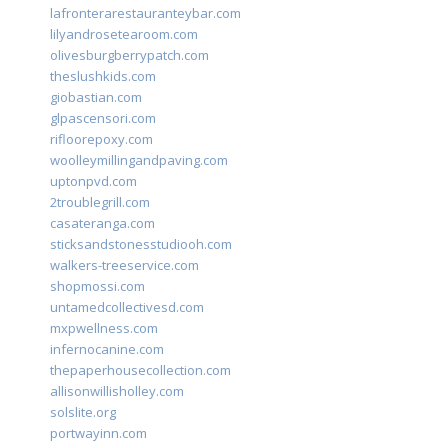
lafronterarestauranteybar.com
lilyandrosetearoom.com
olivesburgberrypatch.com
theslushkids.com
giobastian.com
glpascensori.com
rifloorepoxy.com
woolleymillingandpaving.com
uptonpvd.com
2troublegrill.com
casateranga.com
sticksandstonesstudiooh.com
walkers-treeservice.com
shopmossi.com
untamedcollectivesd.com
mxpwellness.com
infernocanine.com
thepaperhousecollection.com
allisonwillisholley.com
solslite.org
portwayinn.com