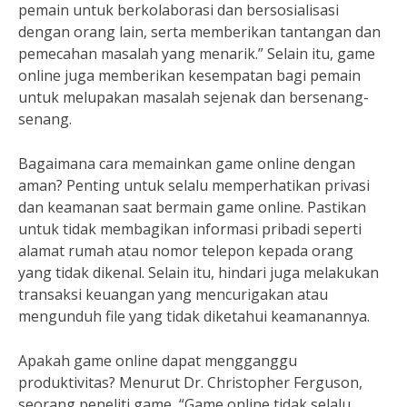
pemain untuk berkolaborasi dan bersosialisasi
dengan orang lain, serta memberikan tantangan dan
pemecahan masalah yang menarik.” Selain itu, game
online juga memberikan kesempatan bagi pemain
untuk melupakan masalah sejenak dan bersenang-
senang.
Bagaimana cara memainkan game online dengan
aman? Penting untuk selalu memperhatikan privasi
dan keamanan saat bermain game online. Pastikan
untuk tidak membagikan informasi pribadi seperti
alamat rumah atau nomor telepon kepada orang
yang tidak dikenal. Selain itu, hindari juga melakukan
transaksi keuangan yang mencurigakan atau
mengunduh file yang tidak diketahui keamanannya.
Apakah game online dapat mengganggu
produktivitas? Menurut Dr. Christopher Ferguson,
seorang peneliti game, “Game online tidak selalu