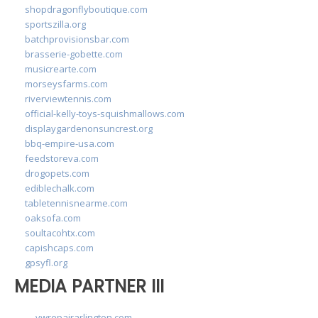
shopdragonflyboutique.com
sportszilla.org
batchprovisionsbar.com
brasserie-gobette.com
musicrearte.com
morseysfarms.com
riverviewtennis.com
official-kelly-toys-squishmallows.com
displaygardenonsuncrest.org
bbq-empire-usa.com
feedstoreva.com
drogopets.com
ediblechalk.com
tabletennisnearme.com
oaksofa.com
soultacohtx.com
capishcaps.com
gpsyfl.org
MEDIA PARTNER III
vwrepairarlington.com