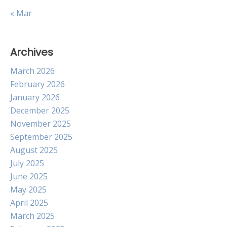
« Mar
Archives
March 2026
February 2026
January 2026
December 2025
November 2025
September 2025
August 2025
July 2025
June 2025
May 2025
April 2025
March 2025