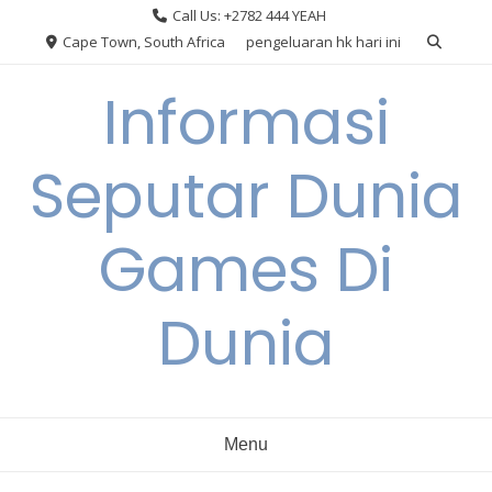
Skip
Call Us: +2782 444 YEAH
to
Cape Town, South Africa
pengeluaran hk hari ini
content
Informasi
Seputar Dunia
Games Di
Dunia
Menu