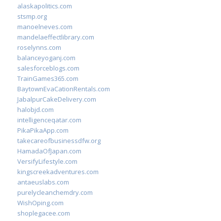
alaskapolitics.com
stsmp.org
manoelneves.com
mandelaeffectlibrary.com
roselynns.com
balanceyoganj.com
salesforceblogs.com
TrainGames365.com
BaytownEvaCationRentals.com
JabalpurCakeDelivery.com
halobjd.com
intelligenceqatar.com
PikaPikaApp.com
takecareofbusinessdfw.org
HamadaOfJapan.com
VersifyLifestyle.com
kingscreekadventures.com
antaeuslabs.com
purelycleanchemdry.com
WishOping.com
shoplegacee.com