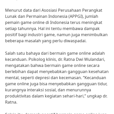
Menurut data dari Asosiasi Perusahaan Perangkat
Lunak dan Permainan Indonesia (APPGI), jumlah
pemain game online di Indonesia terus meningkat
setiap tahunnya. Hal ini tentu membawa dampak
positif bagi industri game, namun juga menimbulkan
beberapa masalah yang perlu diwaspadai.
Salah satu bahaya dari bermain game online adalah
kecanduan. Psikolog klinis, dr. Ratna Dwi Wulandari,
mengatakan bahwa bermain game online secara
berlebihan dapat menyebabkan gangguan kesehatan
mental, seperti depresi dan kecemasan. “Kecanduan
game online juga bisa menyebabkan gangguan tidur,
kurangnya interaksi sosial, dan menurunnya
produktivitas dalam kegiatan sehari-hari,” ungkap dr.
Ratna.