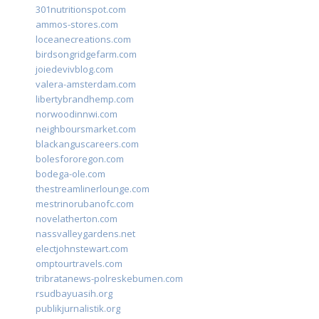
301nutritionspot.com
ammos-stores.com
loceanecreations.com
birdsongridgefarm.com
joiedevivblog.com
valera-amsterdam.com
libertybrandhemp.com
norwoodinnwi.com
neighboursmarket.com
blackanguscareers.com
bolesfororegon.com
bodega-ole.com
thestreamlinerlounge.com
mestrinorubanofc.com
novelatherton.com
nassvalleygardens.net
electjohnstewart.com
omptourtravels.com
tribratanews-polreskebumen.com
rsudbayuasih.org
publikjurnalistik.org