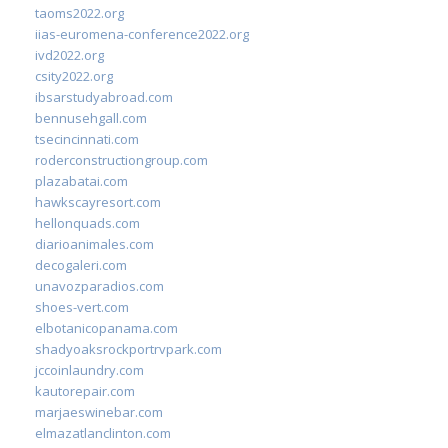
taoms2022.org
iias-euromena-conference2022.org
ivd2022.org
csity2022.org
ibsarstudyabroad.com
bennusehgall.com
tsecincinnati.com
roderconstructiongroup.com
plazabatai.com
hawkscayresort.com
hellonquads.com
diarioanimales.com
decogaleri.com
unavozparadios.com
shoes-vert.com
elbotanicopanama.com
shadyoaksrockportrvpark.com
jccoinlaundry.com
kautorepair.com
marjaeswinebar.com
elmazatlanclinton.com