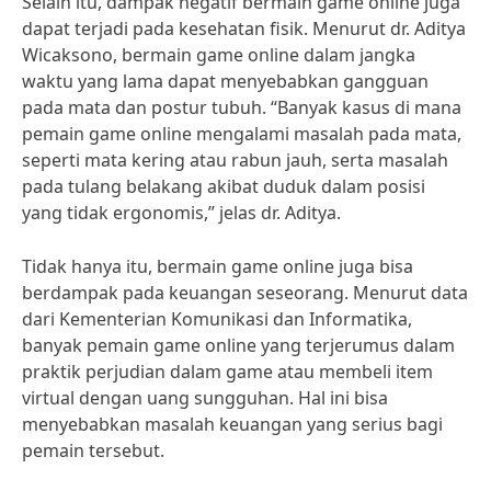
Selain itu, dampak negatif bermain game online juga
dapat terjadi pada kesehatan fisik. Menurut dr. Aditya
Wicaksono, bermain game online dalam jangka
waktu yang lama dapat menyebabkan gangguan
pada mata dan postur tubuh. “Banyak kasus di mana
pemain game online mengalami masalah pada mata,
seperti mata kering atau rabun jauh, serta masalah
pada tulang belakang akibat duduk dalam posisi
yang tidak ergonomis,” jelas dr. Aditya.
Tidak hanya itu, bermain game online juga bisa
berdampak pada keuangan seseorang. Menurut data
dari Kementerian Komunikasi dan Informatika,
banyak pemain game online yang terjerumus dalam
praktik perjudian dalam game atau membeli item
virtual dengan uang sungguhan. Hal ini bisa
menyebabkan masalah keuangan yang serius bagi
pemain tersebut.