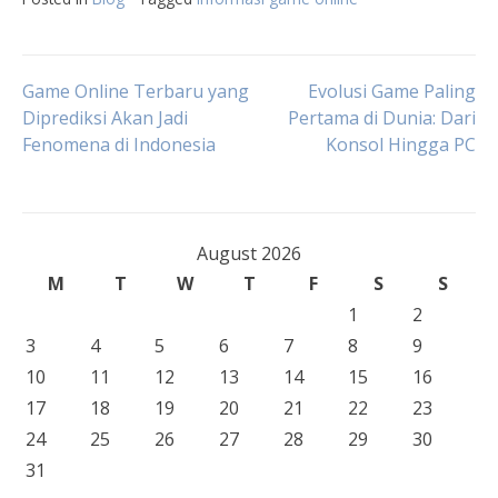
Post
Game Online Terbaru yang
Evolusi Game Paling
Diprediksi Akan Jadi
Pertama di Dunia: Dari
Fenomena di Indonesia
Konsol Hingga PC
navigation
August 2026
M
T
W
T
F
S
S
1
2
3
4
5
6
7
8
9
10
11
12
13
14
15
16
17
18
19
20
21
22
23
24
25
26
27
28
29
30
31