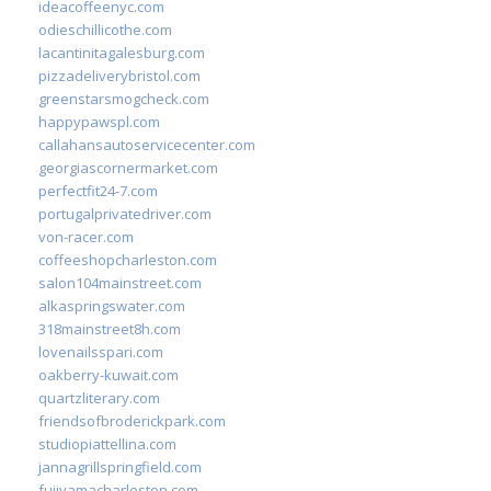
ideacoffeenyc.com
odieschillicothe.com
lacantinitagalesburg.com
pizzadeliverybristol.com
greenstarsmogcheck.com
happypawspl.com
callahansautoservicecenter.com
georgiascornermarket.com
perfectfit24-7.com
portugalprivatedriver.com
von-racer.com
coffeeshopcharleston.com
salon104mainstreet.com
alkaspringswater.com
318mainstreet8h.com
lovenailsspari.com
oakberry-kuwait.com
quartzliterary.com
friendsofbroderickpark.com
studiopiattellina.com
jannagrillspringfield.com
fujiyamacharleston.com