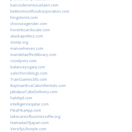
bancodevenezuelaen.com
bettermoodfoodcorporation.com
hingstonnt.com
chooseagender.com
hoverboardssale.com
alaskapolitics.com
stsmp.org
manoelneves.com
mandelaeffectlibrary.com
roselynns.com
balanceyoganj.com
salesforceblogs.com
TrainGames365.com
BaytownEvaCationRentals.com
JabalpurCakeDelivery.com
halobjd.com
intelligenceqatar.com
PikaPikaApp.com
takecareofbusinessdfw.org
HamadaOfJapan.com
VersifyLifestyle.com