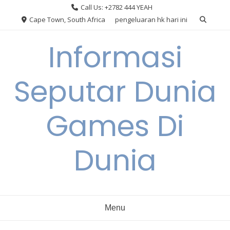
Skip
Call Us: +2782 444 YEAH
to
Cape Town, South Africa
pengeluaran hk hari ini
content
Informasi
Seputar Dunia
Games Di
Dunia
Menu