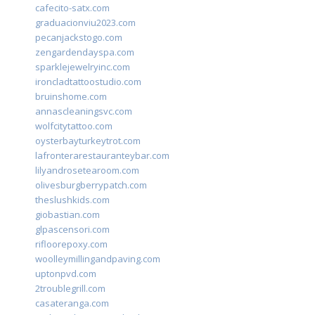
cafecito-satx.com
graduacionviu2023.com
pecanjackstogo.com
zengardendayspa.com
sparklejewelryinc.com
ironcladtattoostudio.com
bruinshome.com
annascleaningsvc.com
wolfcitytattoo.com
oysterbayturkeytrot.com
lafronterarestauranteybar.com
lilyandrosetearoom.com
olivesburgberrypatch.com
theslushkids.com
giobastian.com
glpascensori.com
rifloorepoxy.com
woolleymillingandpaving.com
uptonpvd.com
2troublegrill.com
casateranga.com