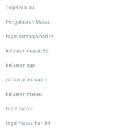
Togel Macau
Pengeluaran Macau
togel kamboja hari ini
keluaran macau 5d
keluaran sgp
data macau hari ini
keluaran macau
togel macau
togel macau hari ini