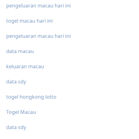
pengeluaran macau hari ini
togel macau hari ini
pengeluaran macau hari ini
data macau
keluaran macau
data sdy
togel hongkong lotto
Togel Macau
data sdy