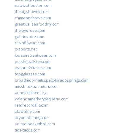
eatvivahouston.com
thebigshowok.com
chimeandstave.com
greatwallseafoodny.com
theloverose.com
gabriovoice.com
resinflowart.com
p-sports.net
korsairstreetwear.com
petshopallston.com
avenue26tacos.com
topgglasses.com
broadmoornailsspacoloradosprings.com
missblackpasadena.com
anneskitchen.org
valenciamarketytaqueria.com
reefrecordsllc.com
alawaffle.com
aryouthfishing.com
united-basketball.com
tios-tacos.com