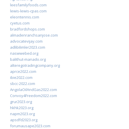
leesfamilyfoods.com
lewis-lewis-cpas.com
eleontennis.com
cyetus.com
bradfordshops.com
almadenranchsanjose.com
advocatevijay.com
adlibilimler2023.com
naswwebed.org
balithut-manado.org
alteregotradingcompany.org
aprce2022.com
ibie2022.com
sbcc-2022.com
AngolaOilAndGas2022.com
Convoy4Freedom2022.com
grur2023.org
hkhk2023.org
napm2023.org
apsdfd2023.org
forumausape2023.com