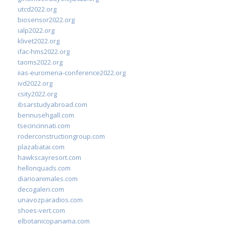
utcd2022.org
biosensor2022.org
ialp2022.org
klivet2022.org
ifac-hms2022.org
taoms2022.org
iias-euromena-conference2022.org
ivd2022.org
csity2022.org
ibsarstudyabroad.com
bennusehgall.com
tsecincinnati.com
roderconstructiongroup.com
plazabatai.com
hawkscayresort.com
hellonquads.com
diarioanimales.com
decogaleri.com
unavozparadios.com
shoes-vert.com
elbotanicopanama.com