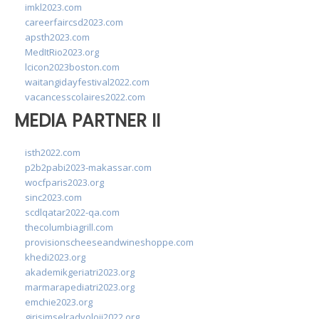
imkl2023.com
careerfaircsd2023.com
apsth2023.com
MedItRio2023.org
lcicon2023boston.com
waitangidayfestival2022.com
vacancesscolaires2022.com
MEDIA PARTNER II
isth2022.com
p2b2pabi2023-makassar.com
wocfparis2023.org
sinc2023.com
scdlqatar2022-qa.com
thecolumbiagrill.com
provisionscheeseandwineshoppe.com
khedi2023.org
akademikgeriatri2023.org
marmarapediatri2023.org
emchie2023.org
girisimselradyoloji2022.org