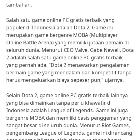
tambahan.
Salah satu game online PC gratis terbaik yang
populer di Indonesia adalah Dota 2. Game ini
merupakan game bergenre MOBA (Multiplayer
Online Battle Arena) yang memiliki jutaan pemain di
seluruh dunia. Menurut CEO Valve, Gabe Newell, Dota
2 adalah salah satu game online PC gratis terbaik
yang pernah ada. “Dota 2 menawarkan pengalaman
bermain game yang mendalam dan kompetitif tanpa
harus mengeluarkan biaya sepeser pun,” ujarnya.
Selain Dota 2, game online PC gratis terbaik lainnya
yang bisa dimainkan tanpa perlu khawatir di
Indonesia adalah League of Legends. Game ini juga
bergenre MOBA dan memiliki basis penggemar yang
sangat besar di seluruh dunia. Menurut Riot Games,
pengembang League of Legends, game ini dirancang