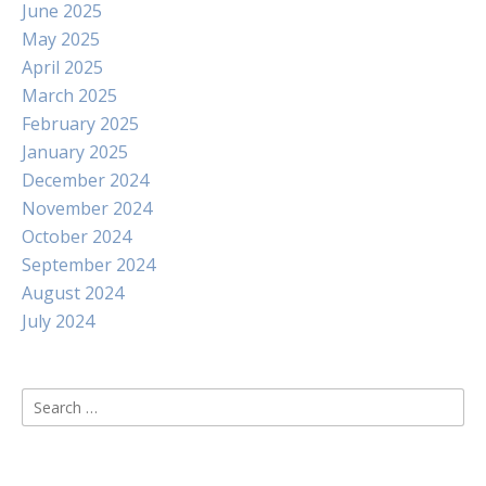
June 2025
May 2025
April 2025
March 2025
February 2025
January 2025
December 2024
November 2024
October 2024
September 2024
August 2024
July 2024
Search
for: