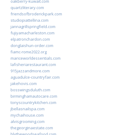
oakberry-kuwait.com
quartzliterary.com
friendsofbroderickpark.com
studiopiattellina.com
jannagrillspringfield.com
fujiyamacharleston.com
elpatronchardon.com
donglaishun-order.com
fiamc-rome2022.org
mariceworldessentials.com
lafisheriarestaurant.com
915jazzandmore.com
aguadulce-countryfair.com
jakehovis.com
bosswingsduluth.com
birminghamautocare.com
tonyscountrykitchen.com
jbellasnailspa.com
mychaihouse.com
alvisgrooming.com
thegeorginaestate.com
blythewoodseafood.com