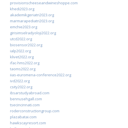
provisionscheeseandwineshoppe.com
khedi2023.org
akademikgeriatri2023.org
marmarapediatri2023.org
emchie2023.org
girisimselradyoloji2022.org
utcd2022.org
biosensor2022.org
ialp2022.org
klivet2022.org
ifac-hms2022.org
taoms2022.org
iias-euromena-conference2022.org
ivd2022.org
csity2022.org
ibsarstudyabroad.com
bennusehgall.com
tsecincinnati.com
roderconstructiongroup.com
plazabatai.com
hawkscayresort.com