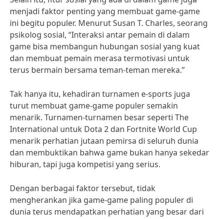
menjadi faktor penting yang membuat game-game
ini begitu populer. Menurut Susan T. Charles, seorang
psikolog sosial, “Interaksi antar pemain di dalam
game bisa membangun hubungan sosial yang kuat
dan membuat pemain merasa termotivasi untuk
terus bermain bersama teman-teman mereka.”
Tak hanya itu, kehadiran turnamen e-sports juga
turut membuat game-game populer semakin
menarik. Turnamen-turnamen besar seperti The
International untuk Dota 2 dan Fortnite World Cup
menarik perhatian jutaan pemirsa di seluruh dunia
dan membuktikan bahwa game bukan hanya sekedar
hiburan, tapi juga kompetisi yang serius.
Dengan berbagai faktor tersebut, tidak
mengherankan jika game-game paling populer di
dunia terus mendapatkan perhatian yang besar dari