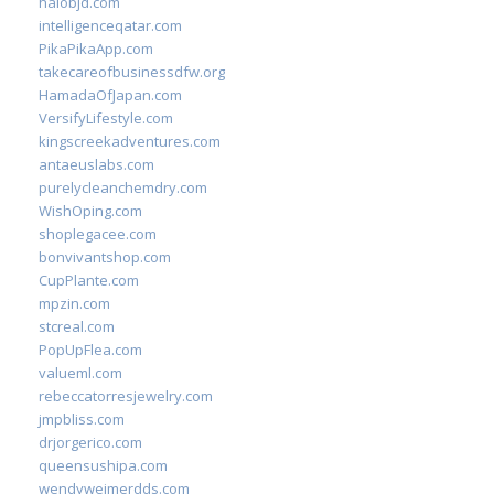
halobjd.com
intelligenceqatar.com
PikaPikaApp.com
takecareofbusinessdfw.org
HamadaOfJapan.com
VersifyLifestyle.com
kingscreekadventures.com
antaeuslabs.com
purelycleanchemdry.com
WishOping.com
shoplegacee.com
bonvivantshop.com
CupPlante.com
mpzin.com
stcreal.com
PopUpFlea.com
valueml.com
rebeccatorresjewelry.com
jmpbliss.com
drjorgerico.com
queensushipa.com
wendyweimerdds.com