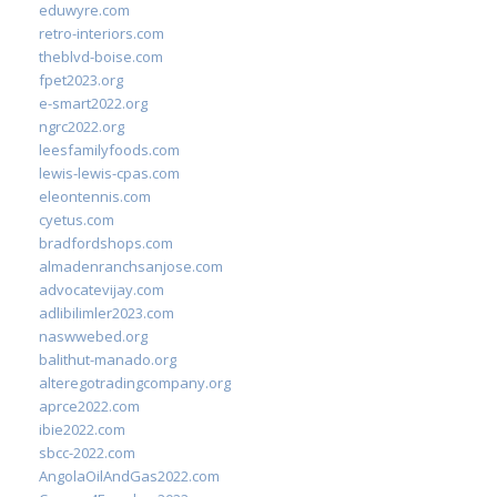
eduwyre.com
retro-interiors.com
theblvd-boise.com
fpet2023.org
e-smart2022.org
ngrc2022.org
leesfamilyfoods.com
lewis-lewis-cpas.com
eleontennis.com
cyetus.com
bradfordshops.com
almadenranchsanjose.com
advocatevijay.com
adlibilimler2023.com
naswwebed.org
balithut-manado.org
alteregotradingcompany.org
aprce2022.com
ibie2022.com
sbcc-2022.com
AngolaOilAndGas2022.com