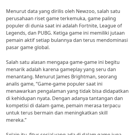
Menurut data yang dirilis oleh Newzoo, salah satu
perusahaan riset game terkemuka, game paling
populer di dunia saat ini adalah Fortnite, League of
Legends, dan PUBG. Ketiga game ini memiliki jutaan
pemain aktif setiap bulannya dan terus mendominasi
pasar game global.
Salah satu alasan mengapa game-game ini begitu
menarik adalah karena gameplay yang seru dan
menantang. Menurut James Brightman, seorang
analis game, “Game-game populer saat ini
menawarkan pengalaman yang tidak bisa didapatkan
di kehidupan nyata. Dengan adanya tantangan dan
kompetisi di dalam game, pemain merasa terpacu
untuk terus bermain dan meningkatkan skill
mereka.”
Selain itu, fitur sosial yang ada di dalam game juga