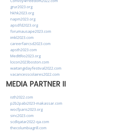
Convoy4Freedom2022.com
grur2023.org
hkhk2023.org
napm2023.org
apsdfd2023.org
forumausape2023.com
imkl2023.com
careerfaircsd2023.com
apsth2023.com
MedItRio2023.org
lcicon2023boston.com
waitangidayfestival2022.com
vacancesscolaires2022.com
MEDIA PARTNER II
isth2022.com
p2b2pabi2023-makassar.com
wocfparis2023.org
sinc2023.com
scdlqatar2022-qa.com
thecolumbiagrill.com