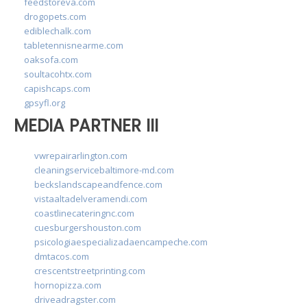
feedstoreva.com
drogopets.com
ediblechalk.com
tabletennisnearme.com
oaksofa.com
soultacohtx.com
capishcaps.com
gpsyfl.org
MEDIA PARTNER III
vwrepairarlington.com
cleaningservicebaltimore-md.com
beckslandscapeandfence.com
vistaaltadelveramendi.com
coastlinecateringnc.com
cuesburgershouston.com
psicologiaespecializadaencampeche.com
dmtacos.com
crescentstreetprinting.com
hornopizza.com
driveadragster.com