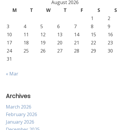
August 2026
M
T
W
T
F
S
S
1
2
3
4
5
6
7
8
9
10
11
12
13
14
15
16
17
18
19
20
21
22
23
24
25
26
27
28
29
30
31
« Mar
Archives
March 2026
February 2026
January 2026
December 2025