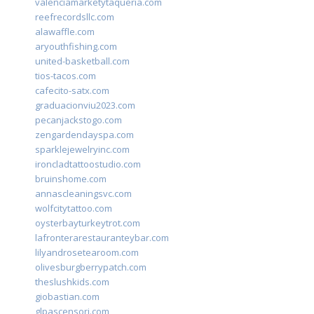
valenciamarketytaqueria.com
reefrecordsllc.com
alawaffle.com
aryouthfishing.com
united-basketball.com
tios-tacos.com
cafecito-satx.com
graduacionviu2023.com
pecanjackstogo.com
zengardendayspa.com
sparklejewelryinc.com
ironcladtattoostudio.com
bruinshome.com
annascleaningsvc.com
wolfcitytattoo.com
oysterbayturkeytrot.com
lafronterarestauranteybar.com
lilyandrosetearoom.com
olivesburgberrypatch.com
theslushkids.com
giobastian.com
glpascensori.com