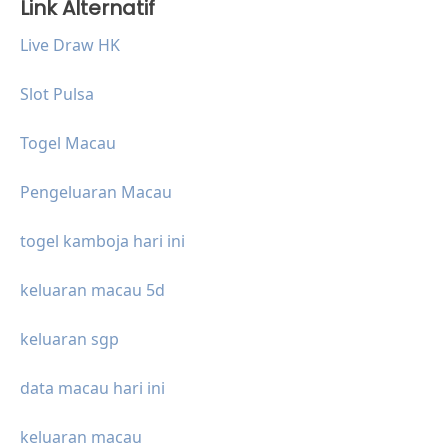
Link Alternatif
Live Draw HK
Slot Pulsa
Togel Macau
Pengeluaran Macau
togel kamboja hari ini
keluaran macau 5d
keluaran sgp
data macau hari ini
keluaran macau