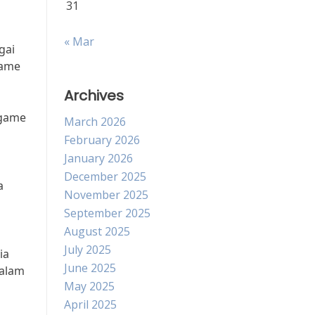
31
« Mar
gai
game
Archives
 game
March 2026
February 2026
January 2026
December 2025
a
November 2025
September 2025
August 2025
July 2025
ia
June 2025
dalam
May 2025
April 2025