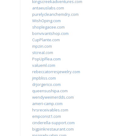
kingscreekadventures.com
antaeuslabs.com
purelycleanchemdry.com
WishOping.com
shoplegacee.com
bonvivantshop.com
CupPlante.com
mpzin.com
stcreal.com
PopUpFlea.com
valueml.com
rebeccatorresjewelry.com
jmpbliss.com
drjorgerico.com
queensushipa.com
wendyweimerdds.com
ameri-camp.com
hrsreceivables.com
empconst1.com
cinderella-support.com
bigpinkrestaurant.com
inspirehuahin.com