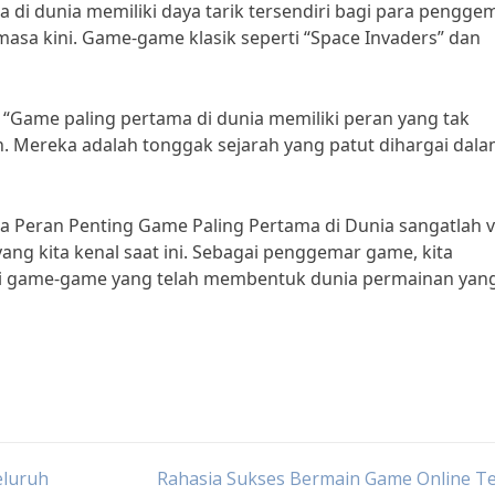
 di dunia memiliki daya tarik tersendiri bagi para pengge
a kini. Game-game klasik seperti “Space Invaders” dan
 “Game paling pertama di dunia memiliki peran yang tak
n. Mereka adalah tonggak sejarah yang patut dihargai dal
a Peran Penting Game Paling Pertama di Dunia sangatlah vi
g kita kenal saat ini. Sebagai penggemar game, kita
i game-game yang telah membentuk dunia permainan yang
eluruh
Rahasia Sukses Bermain Game Online Te