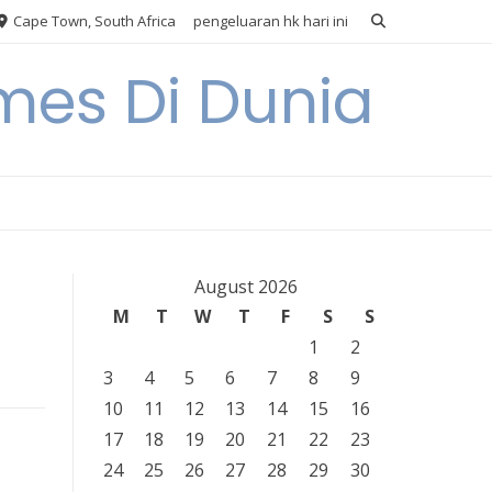
Cape Town, South Africa
pengeluaran hk hari ini
mes Di Dunia
August 2026
M
T
W
T
F
S
S
1
2
3
4
5
6
7
8
9
10
11
12
13
14
15
16
17
18
19
20
21
22
23
24
25
26
27
28
29
30