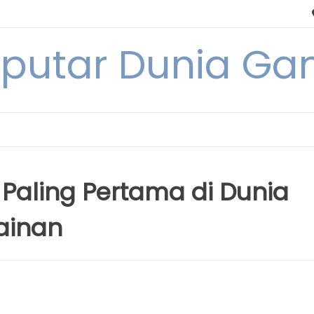
eputar Dunia Ga
Paling Pertama di Dunia
ainan