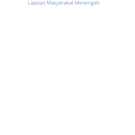
Lapisan Masyarakat Menengah
navigation