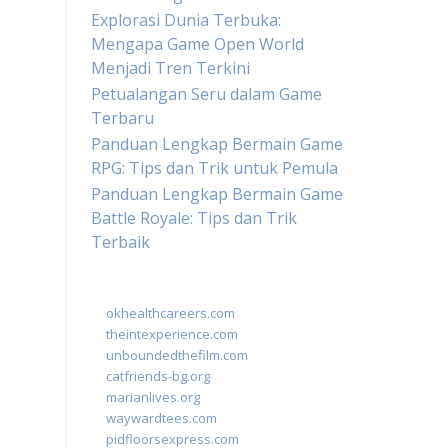
Explorasi Dunia Terbuka:
Mengapa Game Open World
Menjadi Tren Terkini
Petualangan Seru dalam Game
Terbaru
Panduan Lengkap Bermain Game
RPG: Tips dan Trik untuk Pemula
Panduan Lengkap Bermain Game
Battle Royale: Tips dan Trik
Terbaik
okhealthcareers.com
theintexperience.com
unboundedthefilm.com
catfriends-bg.org
marianlives.org
waywardtees.com
pidfloorsexpress.com