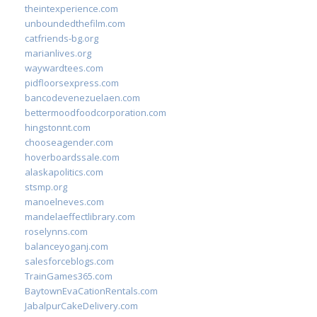
theintexperience.com
unboundedthefilm.com
catfriends-bg.org
marianlives.org
waywardtees.com
pidfloorsexpress.com
bancodevenezuelaen.com
bettermoodfoodcorporation.com
hingstonnt.com
chooseagender.com
hoverboardssale.com
alaskapolitics.com
stsmp.org
manoelneves.com
mandelaeffectlibrary.com
roselynns.com
balanceyoganj.com
salesforceblogs.com
TrainGames365.com
BaytownEvaCationRentals.com
JabalpurCakeDelivery.com