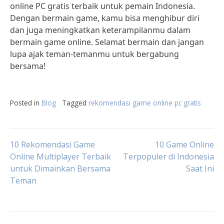
online PC gratis terbaik untuk pemain Indonesia.
Dengan bermain game, kamu bisa menghibur diri
dan juga meningkatkan keterampilanmu dalam
bermain game online. Selamat bermain dan jangan
lupa ajak teman-temanmu untuk bergabung
bersama!
Posted in
Blog
Tagged
rekomendasi game online pc gratis
Post
10 Rekomendasi Game
10 Game Online
Online Multiplayer Terbaik
Terpopuler di Indonesia
untuk Dimainkan Bersama
Saat Ini
navigation
Teman