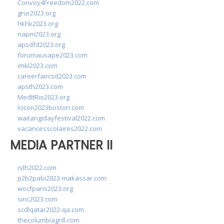
Convoy4Freedom2022.com
grur2023.org
hkhk2023.org
napm2023.org
apsdfd2023.org
forumausape2023.com
imkl2023.com
careerfaircsd2023.com
apsth2023.com
MedItRio2023.org
lcicon2023boston.com
waitangidayfestival2022.com
vacancesscolaires2022.com
MEDIA PARTNER II
isth2022.com
p2b2pabi2023-makassar.com
wocfparis2023.org
sinc2023.com
scdlqatar2022-qa.com
thecolumbiagrill.com