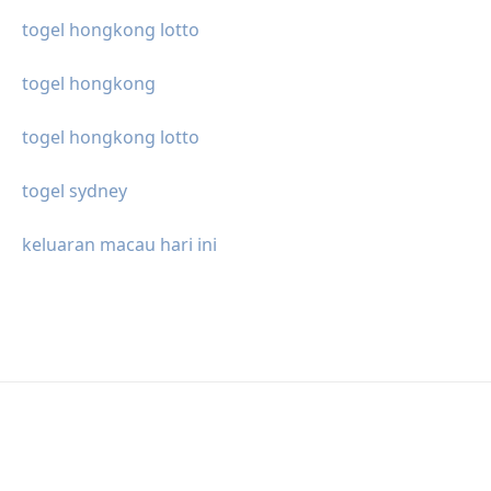
togel hongkong lotto
togel hongkong
togel hongkong lotto
togel sydney
keluaran macau hari ini