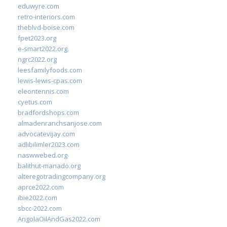
eduwyre.com
retro-interiors.com
theblvd-boise.com
fpet2023.org
e-smart2022.org
ngrc2022.org
leesfamilyfoods.com
lewis-lewis-cpas.com
eleontennis.com
cyetus.com
bradfordshops.com
almadenranchsanjose.com
advocatevijay.com
adlibilimler2023.com
naswwebed.org
balithut-manado.org
alteregotradingcompany.org
aprce2022.com
ibie2022.com
sbcc-2022.com
AngolaOilAndGas2022.com