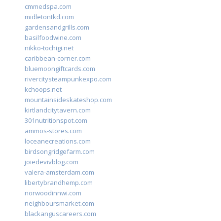
cmmedspa.com
midletontkd.com
gardensandgrills.com
basilfoodwine.com
nikko-tochigi.net
caribbean-corner.com
bluemoongiftcards.com
rivercitysteampunkexpo.com
kchoops.net
mountainsideskateshop.com
kirtlandcitytavern.com
301nutritionspot.com
ammos-stores.com
loceanecreations.com
birdsongridgefarm.com
joiedevivblog.com
valera-amsterdam.com
libertybrandhemp.com
norwoodinnwi.com
neighboursmarket.com
blackanguscareers.com