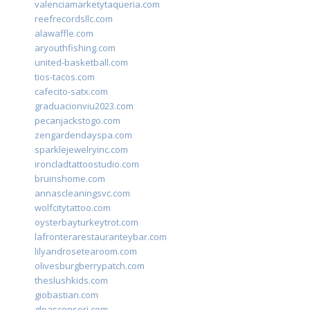
valenciamarketytaqueria.com
reefrecordsllc.com
alawaffle.com
aryouthfishing.com
united-basketball.com
tios-tacos.com
cafecito-satx.com
graduacionviu2023.com
pecanjackstogo.com
zengardendayspa.com
sparklejewelryinc.com
ironcladtattoostudio.com
bruinshome.com
annascleaningsvc.com
wolfcitytattoo.com
oysterbayturkeytrot.com
lafronterarestauranteybar.com
lilyandrosetearoom.com
olivesburgberrypatch.com
theslushkids.com
giobastian.com
glpascensori.com