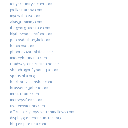
tonyscountrykitchen.com
jbellasnailspa.com
mychaihouse.com
alvisgrooming.com
thegeorginaestate.com
blythewoodseafood.com
paolosdelibangkok.com
bobacove.com
phoone24brookfield.com
mickeybarmama.com
roadwayconstructioninc.com
shopdragonflyboutique.com
sportszilla.org
batchprovisionsbar.com
brasserie-gobette.com
musicrearte.com
morseysfarms.com
riverviewtennis.com
official-kelly-toys-squishmallows.com
displaygardenonsuncrest.org
bbq-empire-usa.com