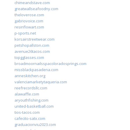
chimeandstave.com
greatwallseafoodny.com
theloverose.com
gabriovoice.com
resinflowart.com
p-sports.net
korsairstreetwear.com
petshopallston.com
avenue26tacos.com
topgglasses.com
broadmoornailsspacoloradosprings.com
missblackpasadena.com
anneskitchen.org
valenciamarketytaqueria.com
reefrecordsllc.com
alawaffle.com
aryouthfishing.com
united-basketball.com
tios-tacos.com
cafecito-satx.com
graduacionviu2023.com