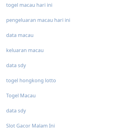
togel macau hari ini
pengeluaran macau hari ini
data macau
keluaran macau
data sdy
togel hongkong lotto
Togel Macau
data sdy
Slot Gacor Malam Ini