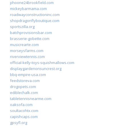
phoone24brookfield.com
mickeybarmama.com
roadwayconstructioninc.com
shopdragonflyboutique.com
sportszilla.org
batchprovisionsbar.com
brasserie-gobette.com
musicrearte.com
morseysfarms.com
riverviewtennis.com
official-kelly-toys-squishmallows.com
displaygardenonsuncrest.org
bbq-empire-usa.com
feedstoreva.com
drogopets.com
ediblechalk.com
tabletennisnearme.com
oaksofa.com
soultacohtx.com
capishcaps.com
gpsyfl.org