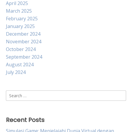
April 2025
March 2025
February 2025
January 2025
December 2024
November 2024
October 2024
September 2024
August 2024
July 2024
Search
for:
Recent Posts
Simulasi Game: Menjelajahi Dunia Virtual dengan