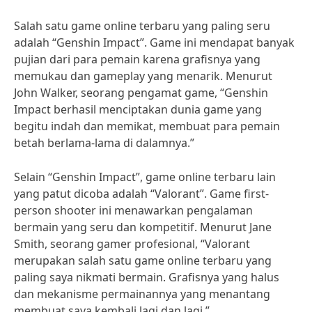
Salah satu game online terbaru yang paling seru
adalah “Genshin Impact”. Game ini mendapat banyak
pujian dari para pemain karena grafisnya yang
memukau dan gameplay yang menarik. Menurut
John Walker, seorang pengamat game, “Genshin
Impact berhasil menciptakan dunia game yang
begitu indah dan memikat, membuat para pemain
betah berlama-lama di dalamnya.”
Selain “Genshin Impact”, game online terbaru lain
yang patut dicoba adalah “Valorant”. Game first-
person shooter ini menawarkan pengalaman
bermain yang seru dan kompetitif. Menurut Jane
Smith, seorang gamer profesional, “Valorant
merupakan salah satu game online terbaru yang
paling saya nikmati bermain. Grafisnya yang halus
dan mekanisme permainannya yang menantang
membuat saya kembali lagi dan lagi.”