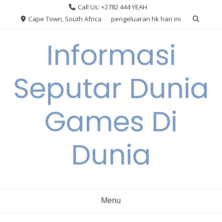
Skip
Call Us: +2782 444 YEAH
to
Cape Town, South Africa
pengeluaran hk hari ini
content
Informasi
Seputar Dunia
Games Di
Dunia
Menu