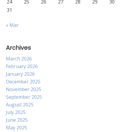
24
25
26
27
28
29
30
31
« Mar
Archives
March 2026
February 2026
January 2026
December 2025
November 2025
September 2025
August 2025
July 2025
June 2025
May 2025