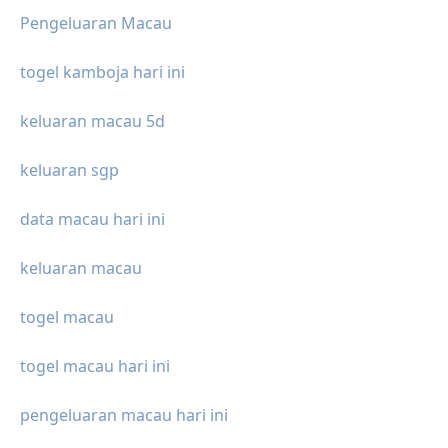
Pengeluaran Macau
togel kamboja hari ini
keluaran macau 5d
keluaran sgp
data macau hari ini
keluaran macau
togel macau
togel macau hari ini
pengeluaran macau hari ini