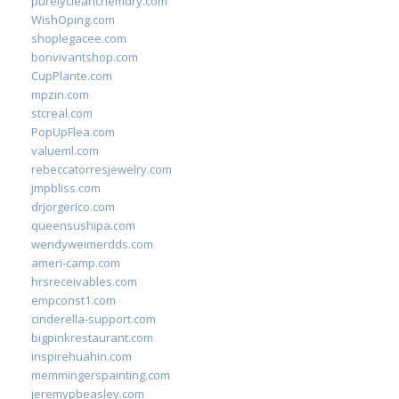
purelycleanchemdry.com
WishOping.com
shoplegacee.com
bonvivantshop.com
CupPlante.com
mpzin.com
stcreal.com
PopUpFlea.com
valueml.com
rebeccatorresjewelry.com
jmpbliss.com
drjorgerico.com
queensushipa.com
wendyweimerdds.com
ameri-camp.com
hrsreceivables.com
empconst1.com
cinderella-support.com
bigpinkrestaurant.com
inspirehuahin.com
memmingerspainting.com
jeremypbeasley.com