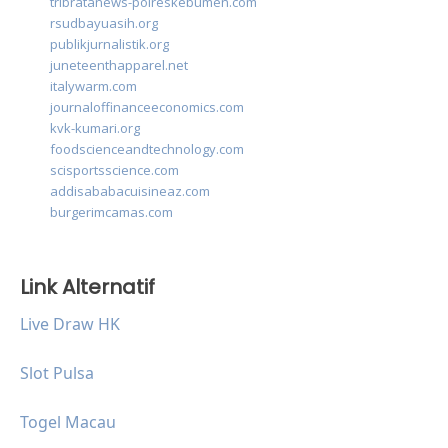
tribratanews-polreskebumen.com
rsudbayuasih.org
publikjurnalistik.org
juneteenthapparel.net
italywarm.com
journaloffinanceeconomics.com
kvk-kumari.org
foodscienceandtechnology.com
scisportsscience.com
addisababacuisineaz.com
burgerimcamas.com
Link Alternatif
Live Draw HK
Slot Pulsa
Togel Macau