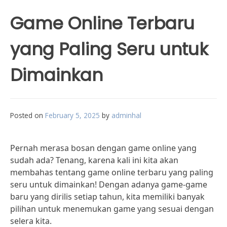
Game Online Terbaru
yang Paling Seru untuk
Dimainkan
Posted on
February 5, 2025
by
adminhal
Pernah merasa bosan dengan game online yang
sudah ada? Tenang, karena kali ini kita akan
membahas tentang game online terbaru yang paling
seru untuk dimainkan! Dengan adanya game-game
baru yang dirilis setiap tahun, kita memiliki banyak
pilihan untuk menemukan game yang sesuai dengan
selera kita.