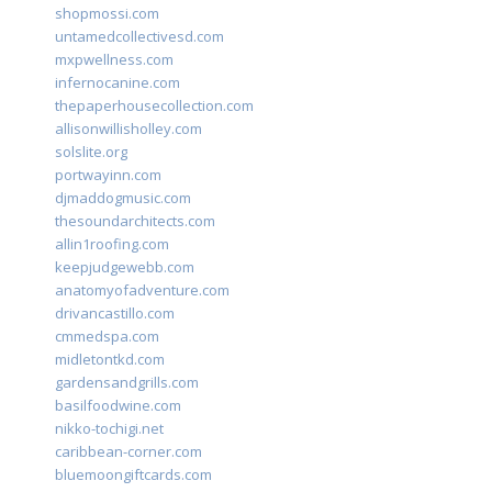
shopmossi.com
untamedcollectivesd.com
mxpwellness.com
infernocanine.com
thepaperhousecollection.com
allisonwillisholley.com
solslite.org
portwayinn.com
djmaddogmusic.com
thesoundarchitects.com
allin1roofing.com
keepjudgewebb.com
anatomyofadventure.com
drivancastillo.com
cmmedspa.com
midletontkd.com
gardensandgrills.com
basilfoodwine.com
nikko-tochigi.net
caribbean-corner.com
bluemoongiftcards.com