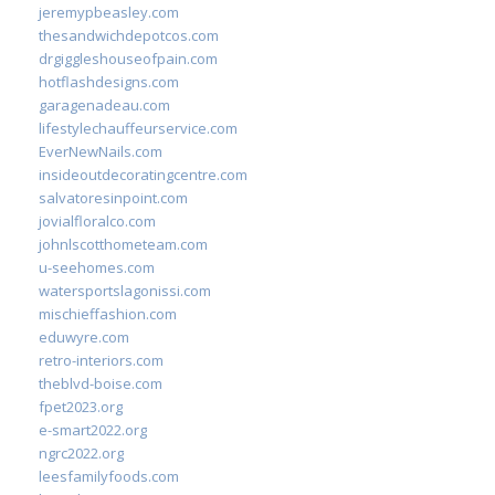
jeremypbeasley.com
thesandwichdepotcos.com
drgiggleshouseofpain.com
hotflashdesigns.com
garagenadeau.com
lifestylechauffeurservice.com
EverNewNails.com
insideoutdecoratingcentre.com
salvatoresinpoint.com
jovialfloralco.com
johnlscotthometeam.com
u-seehomes.com
watersportslagonissi.com
mischieffashion.com
eduwyre.com
retro-interiors.com
theblvd-boise.com
fpet2023.org
e-smart2022.org
ngrc2022.org
leesfamilyfoods.com