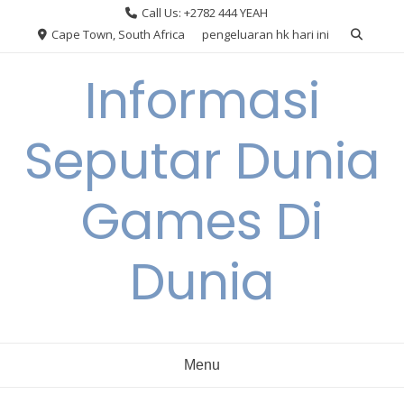
Skip
Call Us: +2782 444 YEAH
to
Cape Town, South Africa
pengeluaran hk hari ini
content
Informasi
Seputar Dunia
Games Di
Dunia
Menu