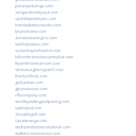
pecanjackstogo.com
zengardendayspa.com
sparklejewelryinc.com
ironcladtattoostudio.com
bruinshome.com
annascleaningsvc.com
wolfcitytattoo.com
oysterbayturkeytrot.com
lafronterarestauranteybar.com
lilyandrosetearoom.com
olivesburgberrypatch.com
theslushkids.com
giobastian.com
glpascensori.com
rifloorepoxy.com
woolleymillingandpaving.com
uptonpvd.com
2troublegrill.com
casateranga.com
sticksandstonesstudiooh.com
walkers-treeservice.com