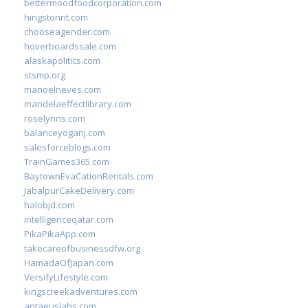
bettermoodfoodcorporation.com
hingstonnt.com
chooseagender.com
hoverboardssale.com
alaskapolitics.com
stsmp.org
manoelneves.com
mandelaeffectlibrary.com
roselynns.com
balanceyoganj.com
salesforceblogs.com
TrainGames365.com
BaytownEvaCationRentals.com
JabalpurCakeDelivery.com
halobjd.com
intelligenceqatar.com
PikaPikaApp.com
takecareofbusinessdfw.org
HamadaOfJapan.com
VersifyLifestyle.com
kingscreekadventures.com
antaeuslabs.com