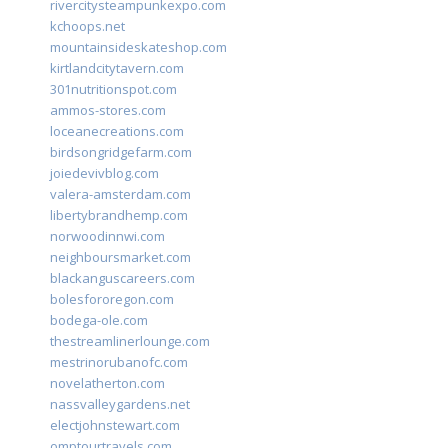
rivercitysteampunkexpo.com
kchoops.net
mountainsideskateshop.com
kirtlandcitytavern.com
301nutritionspot.com
ammos-stores.com
loceanecreations.com
birdsongridgefarm.com
joiedevivblog.com
valera-amsterdam.com
libertybrandhemp.com
norwoodinnwi.com
neighboursmarket.com
blackanguscareers.com
bolesfororegon.com
bodega-ole.com
thestreamlinerlounge.com
mestrinorubanofc.com
novelatherton.com
nassvalleygardens.net
electjohnstewart.com
omptourtravels.com