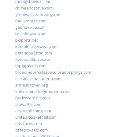
thebigshowok.com
chimeandstave.com
greatwallseafoodny.com
theloverose.com
gabriovoice.com
resinflowart.com
p-sports.net
korsairstreetwear.com
petshopallston.com
avenue26tacos.com
topgglasses.com
broadmoornailsspacoloradosprings.com
missblackpasadena.com
anneskitchen.org
valenciamarketytaqueria.com
reefrecordsllc.com
alawaffle.com
aryouthfishing.com
united-basketball.com
tios-tacos.com
cafecito-satx.com
graduacionviu2023.com