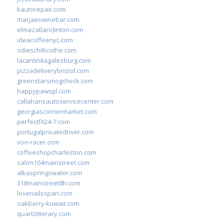
kautorepair.com
marjaeswinebar.com
elmazatlanclinton.com
ideacoffeenyc.com
odieschillicothe.com
lacantinitagalesburg.com
pizzadeliverybristol.com
greenstarsmogcheck.com
happypawspl.com
callahansautoservicecenter.com
georgiascornermarket.com
perfectfit24-7.com
portugalprivatedriver.com
von-racer.com
coffeeshopcharleston.com
salon104mainstreet.com
alkaspringswater.com
318mainstreet8h.com
lovenailsspari.com
oakberry-kuwait.com
quartzliterary.com