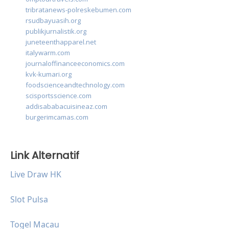
tribratanews-polreskebumen.com
rsudbayuasih.org
publikjurnalistik.org
juneteenthapparel.net
italywarm.com
journaloffinanceeconomics.com
kvk-kumari.org
foodscienceandtechnology.com
scisportsscience.com
addisababacuisineaz.com
burgerimcamas.com
Link Alternatif
Live Draw HK
Slot Pulsa
Togel Macau