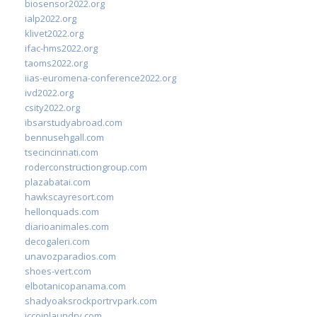
biosensor2022.org
ialp2022.org
klivet2022.org
ifac-hms2022.org
taoms2022.org
iias-euromena-conference2022.org
ivd2022.org
csity2022.org
ibsarstudyabroad.com
bennusehgall.com
tsecincinnati.com
roderconstructiongroup.com
plazabatai.com
hawkscayresort.com
hellonquads.com
diarioanimales.com
decogaleri.com
unavozparadios.com
shoes-vert.com
elbotanicopanama.com
shadyoaksrockportrvpark.com
jccoinlaundry.com