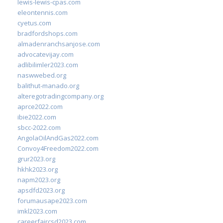
lewis-lewis-cpas.com
eleontennis.com
cyetus.com
bradfordshops.com
almadenranchsanjose.com
advocatevijay.com
adlibilimler2023.com
naswwebed.org
balithut-manado.org
alteregotradingcompany.org
aprce2022.com
ibie2022.com
sbcc-2022.com
AngolaOilAndGas2022.com
Convoy4Freedom2022.com
grur2023.org
hkhk2023.org
napm2023.org
apsdfd2023.org
forumausape2023.com
imkl2023.com
careerfaircsd2023.com