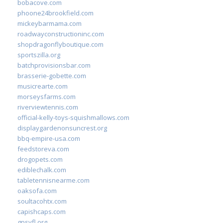
bobacove.com
phoone24brookfield.com
mickeybarmama.com
roadwayconstructioninc.com
shopdragonflyboutique.com
sportszilla.org
batchprovisionsbar.com
brasserie-gobette.com
musicrearte.com
morseysfarms.com
riverviewtennis.com
official-kelly-toys-squishmallows.com
displaygardenonsuncrest.org
bbq-empire-usa.com
feedstoreva.com
drogopets.com
ediblechalk.com
tabletennisnearme.com
oaksofa.com
soultacohtx.com
capishcaps.com
gpsyfl.org