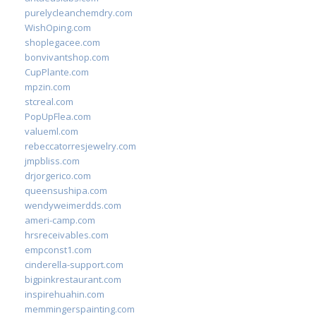
purelycleanchemdry.com
WishOping.com
shoplegacee.com
bonvivantshop.com
CupPlante.com
mpzin.com
stcreal.com
PopUpFlea.com
valueml.com
rebeccatorresjewelry.com
jmpbliss.com
drjorgerico.com
queensushipa.com
wendyweimerdds.com
ameri-camp.com
hrsreceivables.com
empconst1.com
cinderella-support.com
bigpinkrestaurant.com
inspirehuahin.com
memmingerspainting.com