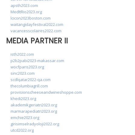
apsth2023.com
MedItRio2023.org
lcicon2023boston.com
waitangidayfestival2022.com
vacancesscolaires2022.com
MEDIA PARTNER II
isth2022.com
p2b2pabi2023-makassar.com
wocfparis2023.org
sinc2023.com
scdlqatar2022-qa.com
thecolumbiagrill.com
provisionscheeseandwineshoppe.com
khedi2023.org
akademikgeriatri2023.org
marmarapediatri2023.org
emchie2023.org
girisimselradyoloji2022.org
utcd2022.org