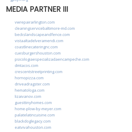
MEDIA PARTNER III
vwrepairarlington.com
cleaningservicebaltimore-md.com
beckslandscapeandfence.com
vistaaltadelveramendi.com
coastlinecateringnc.com
cuesburgershouston.com
psicologiaespecializadaencampeche.com
dmtacos.com
crescentstreetprinting.com
hornopizza.com
driveadragster.com
hematologa.com
lizaivanov.com
guesttinyhomes.com
home-plow-by-meyer.com
palatelatincuisine.com
blackdoglegacy.com
eatvivahouston.com