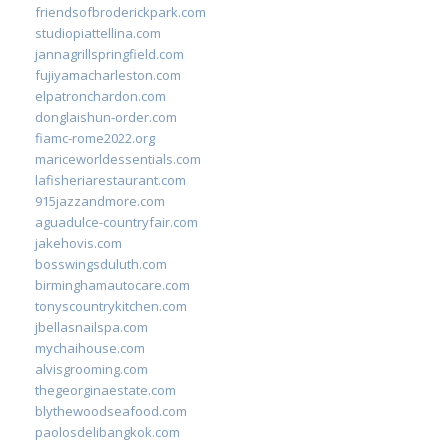
friendsofbroderickpark.com
studiopiattellina.com
jannagrillspringfield.com
fujiyamacharleston.com
elpatronchardon.com
donglaishun-order.com
fiamc-rome2022.org
mariceworldessentials.com
lafisheriarestaurant.com
915jazzandmore.com
aguadulce-countryfair.com
jakehovis.com
bosswingsduluth.com
birminghamautocare.com
tonyscountrykitchen.com
jbellasnailspa.com
mychaihouse.com
alvisgrooming.com
thegeorginaestate.com
blythewoodseafood.com
paolosdelibangkok.com