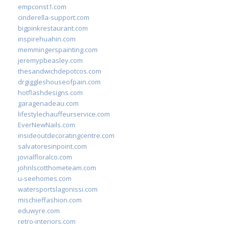
empconst1.com
cinderella-support.com
bigpinkrestaurant.com
inspirehuahin.com
memmingerspainting.com
jeremypbeasley.com
thesandwichdepotcos.com
drgiggleshouseofpain.com
hotflashdesigns.com
garagenadeau.com
lifestylechauffeurservice.com
EverNewNails.com
insideoutdecoratingcentre.com
salvatoresinpoint.com
jovialfloralco.com
johnlscotthometeam.com
u-seehomes.com
watersportslagonissi.com
mischieffashion.com
eduwyre.com
retro-interiors.com