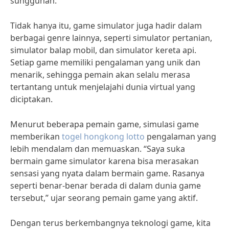
sungguhan.
Tidak hanya itu, game simulator juga hadir dalam
berbagai genre lainnya, seperti simulator pertanian,
simulator balap mobil, dan simulator kereta api.
Setiap game memiliki pengalaman yang unik dan
menarik, sehingga pemain akan selalu merasa
tertantang untuk menjelajahi dunia virtual yang
diciptakan.
Menurut beberapa pemain game, simulasi game
memberikan
togel hongkong lotto
pengalaman yang
lebih mendalam dan memuaskan. “Saya suka
bermain game simulator karena bisa merasakan
sensasi yang nyata dalam bermain game. Rasanya
seperti benar-benar berada di dalam dunia game
tersebut,” ujar seorang pemain game yang aktif.
Dengan terus berkembangnya teknologi game, kita