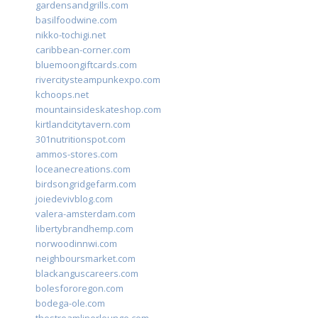
gardensandgrills.com
basilfoodwine.com
nikko-tochigi.net
caribbean-corner.com
bluemoongiftcards.com
rivercitysteampunkexpo.com
kchoops.net
mountainsideskateshop.com
kirtlandcitytavern.com
301nutritionspot.com
ammos-stores.com
loceanecreations.com
birdsongridgefarm.com
joiedevivblog.com
valera-amsterdam.com
libertybrandhemp.com
norwoodinnwi.com
neighboursmarket.com
blackanguscareers.com
bolesfororegon.com
bodega-ole.com