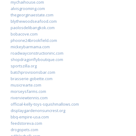
mychaihouse.com
alvisgrooming.com
thegeorginaestate.com
blythewoodseafood.com
paolosdelibangkok.com
bobacove.com
phoone24brookfield.com
mickeybarmama.com
roadwayconstructioninc.com
shopdragonflyboutique.com
sportszilla.org
batchprovisionsbar.com
brasserie-gobette.com
musicrearte.com
morseysfarms.com
riverviewtennis.com
official-kelly-toys-squishmallows.com
displaygardenonsuncrest.org
bbq-empire-usa.com
feedstoreva.com
drogopets.com
ediblechalk.com