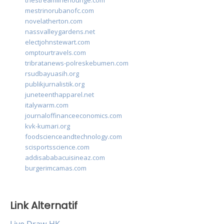
thestreamlinerlounge.com
mestrinorubanofc.com
novelatherton.com
nassvalleygardens.net
electjohnstewart.com
omptourtravels.com
tribratanews-polreskebumen.com
rsudbayuasih.org
publikjurnalistik.org
juneteenthapparel.net
italywarm.com
journaloffinanceeconomics.com
kvk-kumari.org
foodscienceandtechnology.com
scisportsscience.com
addisababacuisineaz.com
burgerimcamas.com
Link Alternatif