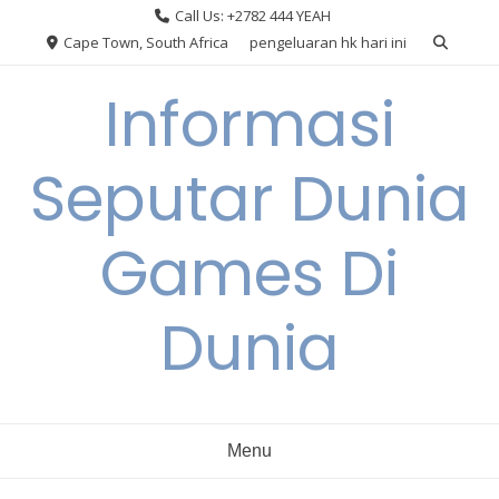
Skip
Call Us: +2782 444 YEAH
to
Cape Town, South Africa
pengeluaran hk hari ini
content
Informasi
Seputar Dunia
Games Di
Dunia
Menu