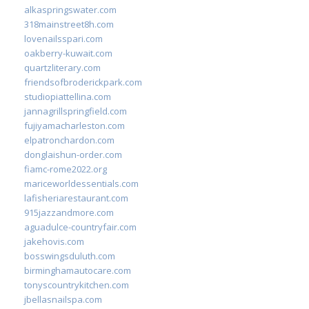
alkaspringswater.com
318mainstreet8h.com
lovenailsspari.com
oakberry-kuwait.com
quartzliterary.com
friendsofbroderickpark.com
studiopiattellina.com
jannagrillspringfield.com
fujiyamacharleston.com
elpatronchardon.com
donglaishun-order.com
fiamc-rome2022.org
mariceworldessentials.com
lafisheriarestaurant.com
915jazzandmore.com
aguadulce-countryfair.com
jakehovis.com
bosswingsduluth.com
birminghamautocare.com
tonyscountrykitchen.com
jbellasnailspa.com