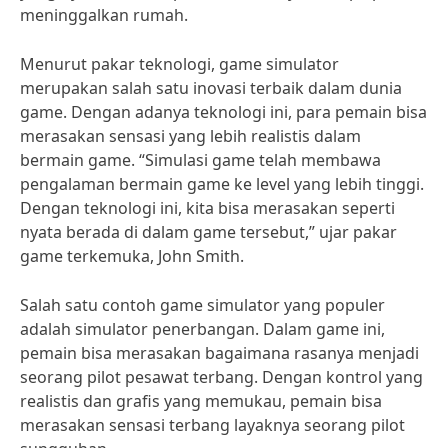
meninggalkan rumah.
Menurut pakar teknologi, game simulator
merupakan salah satu inovasi terbaik dalam dunia
game. Dengan adanya teknologi ini, para pemain bisa
merasakan sensasi yang lebih realistis dalam
bermain game. “Simulasi game telah membawa
pengalaman bermain game ke level yang lebih tinggi.
Dengan teknologi ini, kita bisa merasakan seperti
nyata berada di dalam game tersebut,” ujar pakar
game terkemuka, John Smith.
Salah satu contoh game simulator yang populer
adalah simulator penerbangan. Dalam game ini,
pemain bisa merasakan bagaimana rasanya menjadi
seorang pilot pesawat terbang. Dengan kontrol yang
realistis dan grafis yang memukau, pemain bisa
merasakan sensasi terbang layaknya seorang pilot