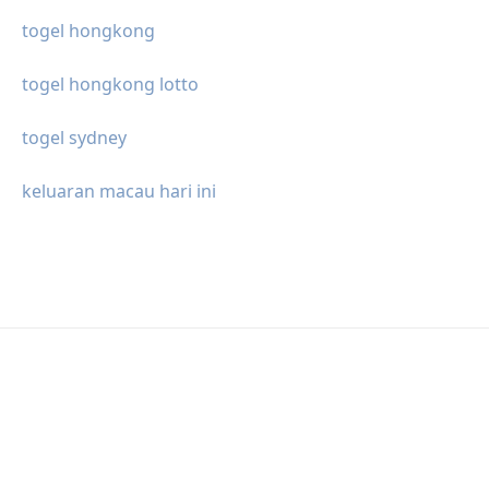
togel hongkong
togel hongkong lotto
togel sydney
keluaran macau hari ini