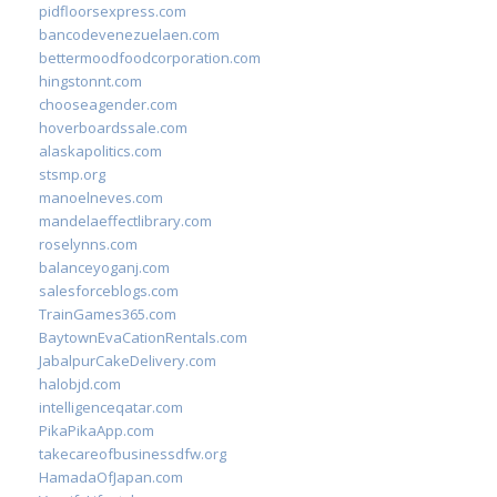
pidfloorsexpress.com
bancodevenezuelaen.com
bettermoodfoodcorporation.com
hingstonnt.com
chooseagender.com
hoverboardssale.com
alaskapolitics.com
stsmp.org
manoelneves.com
mandelaeffectlibrary.com
roselynns.com
balanceyoganj.com
salesforceblogs.com
TrainGames365.com
BaytownEvaCationRentals.com
JabalpurCakeDelivery.com
halobjd.com
intelligenceqatar.com
PikaPikaApp.com
takecareofbusinessdfw.org
HamadaOfJapan.com