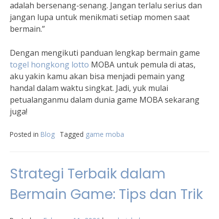
adalah bersenang-senang. Jangan terlalu serius dan
jangan lupa untuk menikmati setiap momen saat
bermain.”
Dengan mengikuti panduan lengkap bermain game
togel hongkong lotto
MOBA untuk pemula di atas,
aku yakin kamu akan bisa menjadi pemain yang
handal dalam waktu singkat. Jadi, yuk mulai
petualanganmu dalam dunia game MOBA sekarang
juga!
Posted in
Blog
Tagged
game moba
Strategi Terbaik dalam
Bermain Game: Tips dan Trik