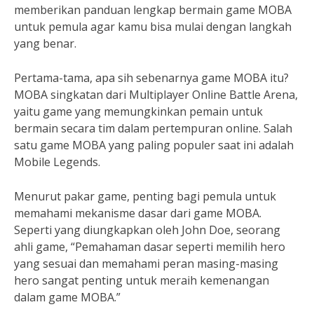
memberikan panduan lengkap bermain game MOBA
untuk pemula agar kamu bisa mulai dengan langkah
yang benar.
Pertama-tama, apa sih sebenarnya game MOBA itu?
MOBA singkatan dari Multiplayer Online Battle Arena,
yaitu game yang memungkinkan pemain untuk
bermain secara tim dalam pertempuran online. Salah
satu game MOBA yang paling populer saat ini adalah
Mobile Legends.
Menurut pakar game, penting bagi pemula untuk
memahami mekanisme dasar dari game MOBA.
Seperti yang diungkapkan oleh John Doe, seorang
ahli game, “Pemahaman dasar seperti memilih hero
yang sesuai dan memahami peran masing-masing
hero sangat penting untuk meraih kemenangan
dalam game MOBA.”