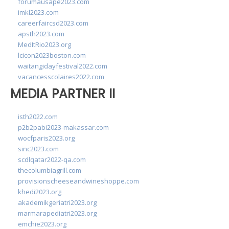
forumausape2023.com
imkl2023.com
careerfaircsd2023.com
apsth2023.com
MedItRio2023.org
lcicon2023boston.com
waitangidayfestival2022.com
vacancesscolaires2022.com
MEDIA PARTNER II
isth2022.com
p2b2pabi2023-makassar.com
wocfparis2023.org
sinc2023.com
scdlqatar2022-qa.com
thecolumbiagrill.com
provisionscheeseandwineshoppe.com
khedi2023.org
akademikgeriatri2023.org
marmarapediatri2023.org
emchie2023.org