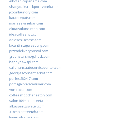
elbotanicopanama.com
shadyoaksrockportrvpark.com
jccoinlaundry.com
kautorepair.com
marjaeswinebar.com
elmazatlanclinton.com
ideacoffeenyc.com
odieschillicothe.com
lacantinitagalesburg.com
pizzadeliverybristol.com
greenstarsmogcheck.com
happypawspl.com
callahansautoservicecenter.com
georgiascornermarket.com
perfectfit24-7.com
portugalprivatedriver.com
von-racer.com
coffeeshopcharleston.com
salon104mainstreet.com
alkaspringswater.com
318mainstreet8h.com
lovenailsspari.com