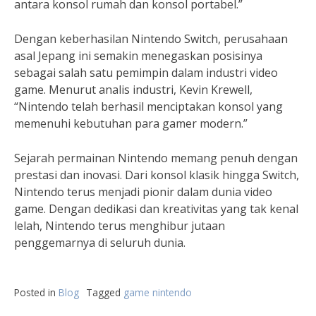
antara konsol rumah dan konsol portabel.”
Dengan keberhasilan Nintendo Switch, perusahaan
asal Jepang ini semakin menegaskan posisinya
sebagai salah satu pemimpin dalam industri video
game. Menurut analis industri, Kevin Krewell,
“Nintendo telah berhasil menciptakan konsol yang
memenuhi kebutuhan para gamer modern.”
Sejarah permainan Nintendo memang penuh dengan
prestasi dan inovasi. Dari konsol klasik hingga Switch,
Nintendo terus menjadi pionir dalam dunia video
game. Dengan dedikasi dan kreativitas yang tak kenal
lelah, Nintendo terus menghibur jutaan
penggemarnya di seluruh dunia.
Posted in
Blog
Tagged
game nintendo