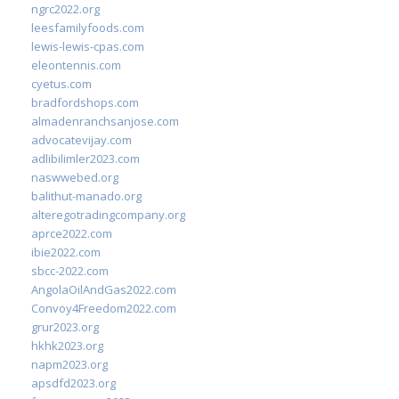
ngrc2022.org
leesfamilyfoods.com
lewis-lewis-cpas.com
eleontennis.com
cyetus.com
bradfordshops.com
almadenranchsanjose.com
advocatevijay.com
adlibilimler2023.com
naswwebed.org
balithut-manado.org
alteregotradingcompany.org
aprce2022.com
ibie2022.com
sbcc-2022.com
AngolaOilAndGas2022.com
Convoy4Freedom2022.com
grur2023.org
hkhk2023.org
napm2023.org
apsdfd2023.org