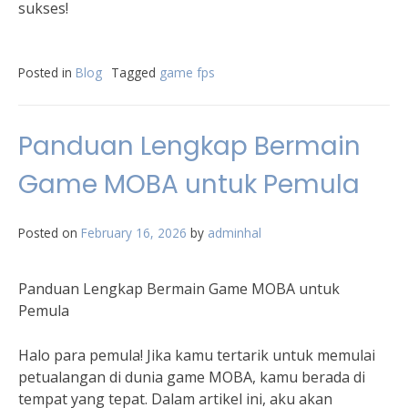
sukses!
Posted in
Blog
Tagged
game fps
Panduan Lengkap Bermain
Game MOBA untuk Pemula
Posted on
February 16, 2026
by
adminhal
Panduan Lengkap Bermain Game MOBA untuk
Pemula
Halo para pemula! Jika kamu tertarik untuk memulai
petualangan di dunia game MOBA, kamu berada di
tempat yang tepat. Dalam artikel ini, aku akan