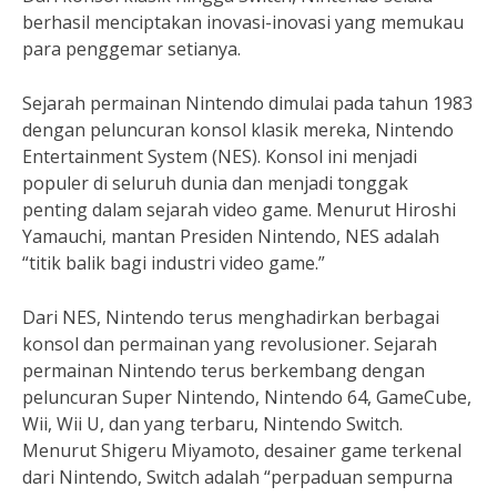
berhasil menciptakan inovasi-inovasi yang memukau
para penggemar setianya.
Sejarah permainan Nintendo dimulai pada tahun 1983
dengan peluncuran konsol klasik mereka, Nintendo
Entertainment System (NES). Konsol ini menjadi
populer di seluruh dunia dan menjadi tonggak
penting dalam sejarah video game. Menurut Hiroshi
Yamauchi, mantan Presiden Nintendo, NES adalah
“titik balik bagi industri video game.”
Dari NES, Nintendo terus menghadirkan berbagai
konsol dan permainan yang revolusioner. Sejarah
permainan Nintendo terus berkembang dengan
peluncuran Super Nintendo, Nintendo 64, GameCube,
Wii, Wii U, dan yang terbaru, Nintendo Switch.
Menurut Shigeru Miyamoto, desainer game terkenal
dari Nintendo, Switch adalah “perpaduan sempurna