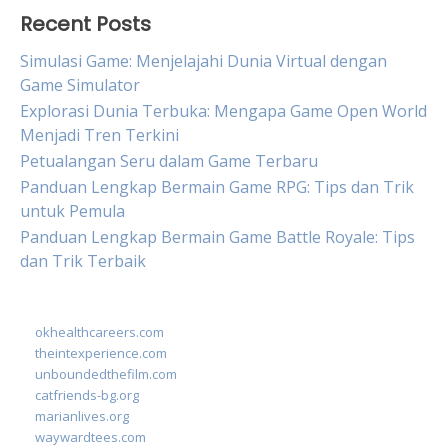
Recent Posts
Simulasi Game: Menjelajahi Dunia Virtual dengan
Game Simulator
Explorasi Dunia Terbuka: Mengapa Game Open World
Menjadi Tren Terkini
Petualangan Seru dalam Game Terbaru
Panduan Lengkap Bermain Game RPG: Tips dan Trik
untuk Pemula
Panduan Lengkap Bermain Game Battle Royale: Tips
dan Trik Terbaik
okhealthcareers.com
theintexperience.com
unboundedthefilm.com
catfriends-bg.org
marianlives.org
waywardtees.com