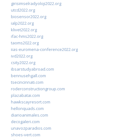
girisimselradyoloji2022.org
utcd2022.org
biosensor2022.org
ialp2022.org
klivet2022.org
ifac-hms2022.org
taoms2022.org
iias-euromena-conference2022.org
ivd2022.org
csity2022.org
ibsarstudyabroad.com
bennusehgall.com
tsecincinnati.com
roderconstructiongroup.com
plazabatai.com
hawkscayresort.com
hellonquads.com
diarioanimales.com
decogaleri.com
unavozparadios.com
shoes-vert.com