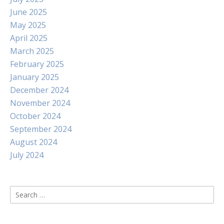
June 2025
May 2025
April 2025
March 2025
February 2025
January 2025
December 2024
November 2024
October 2024
September 2024
August 2024
July 2024
Search
for: