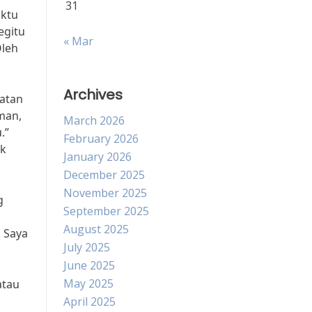
31
aktu
egitu
« Mar
Oleh
Archives
uatan
man,
March 2026
.”
February 2026
uk
January 2026
December 2025
November 2025
g
September 2025
August 2025
. Saya
July 2025
June 2025
May 2025
atau
April 2025