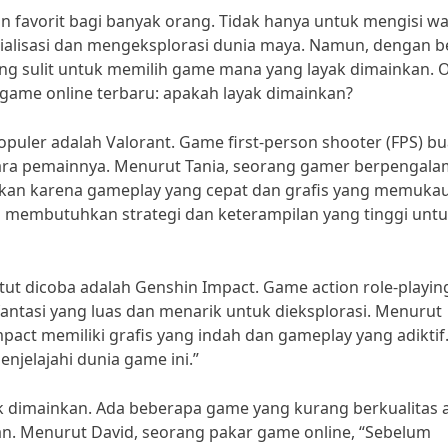
ran favorit bagi banyak orang. Tidak hanya untuk mengisi w
osialisasi dan mengeksplorasi dunia maya. Namun, dengan b
ng sulit untuk memilih game mana yang layak dimainkan. 
w game online terbaru: apakah layak dimainkan?
puler adalah Valorant. Game first-person shooter (FPS) b
para pemainnya. Menurut Tania, seorang gamer berpengala
kan karena gameplay yang cepat dan grafis yang memukau
membutuhkan strategi dan keterampilan yang tinggi unt
atut dicoba adalah Genshin Impact. Game action role-playin
ntasi yang luas dan menarik untuk dieksplorasi. Menurut
act memiliki grafis yang indah dan gameplay yang adiktif
jelajahi dunia game ini.”
k dimainkan. Ada beberapa game yang kurang berkualitas 
n. Menurut David, seorang pakar game online, “Sebelum