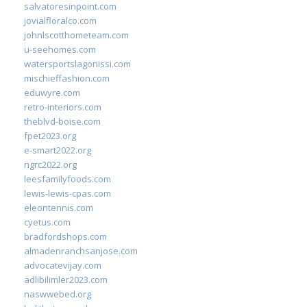
salvatoresinpoint.com
jovialfloralco.com
johnlscotthometeam.com
u-seehomes.com
watersportslagonissi.com
mischieffashion.com
eduwyre.com
retro-interiors.com
theblvd-boise.com
fpet2023.org
e-smart2022.org
ngrc2022.org
leesfamilyfoods.com
lewis-lewis-cpas.com
eleontennis.com
cyetus.com
bradfordshops.com
almadenranchsanjose.com
advocatevijay.com
adlibilimler2023.com
naswwebed.org