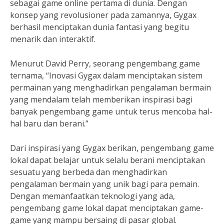
sebagai game online pertama di dunia. Dengan
konsep yang revolusioner pada zamannya, Gygax
berhasil menciptakan dunia fantasi yang begitu
menarik dan interaktif.
Menurut David Perry, seorang pengembang game
ternama, “Inovasi Gygax dalam menciptakan sistem
permainan yang menghadirkan pengalaman bermain
yang mendalam telah memberikan inspirasi bagi
banyak pengembang game untuk terus mencoba hal-
hal baru dan berani.”
Dari inspirasi yang Gygax berikan, pengembang game
lokal dapat belajar untuk selalu berani menciptakan
sesuatu yang berbeda dan menghadirkan
pengalaman bermain yang unik bagi para pemain.
Dengan memanfaatkan teknologi yang ada,
pengembang game lokal dapat menciptakan game-
game yang mampu bersaing di pasar global.