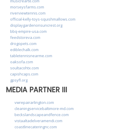
musicrearte.com
morseysfarms.com
riverviewtennis.com
official-kelly-toys-squishmallows.com
displaygardenonsuncrest.org
bbq-empire-usa.com
feedstoreva.com
drogopets.com
ediblechalk.com
tabletennisnearme.com
oaksofa.com
soultacohtx.com
capishcaps.com
gpsyfl.org
MEDIA PARTNER III
vwrepairarlington.com
cleaningservicebaltimore-md.com
beckslandscapeandfence.com
vistaaltadelveramendi.com
coastlinecateringnc.com