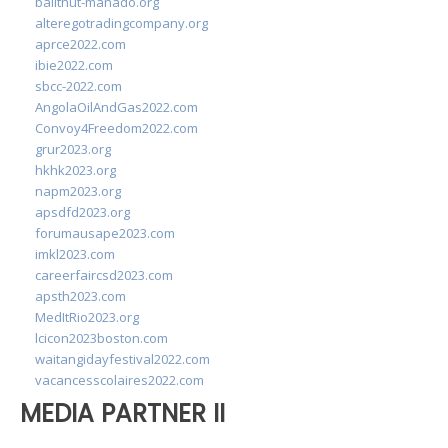
balithut-manado.org
alteregotradingcompany.org
aprce2022.com
ibie2022.com
sbcc-2022.com
AngolaOilAndGas2022.com
Convoy4Freedom2022.com
grur2023.org
hkhk2023.org
napm2023.org
apsdfd2023.org
forumausape2023.com
imkl2023.com
careerfaircsd2023.com
apsth2023.com
MedItRio2023.org
lcicon2023boston.com
waitangidayfestival2022.com
vacancesscolaires2022.com
MEDIA PARTNER II