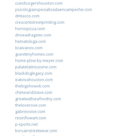
cuesburgershouston.com
psicologiaespecializadaencampeche.com
dmtacos.com
crescentstreetprinting.com
hornopizza.com
driveadragster.com
hematologa.com
lizaivanov.com
guesttinyhomes.com
home-plow-by-meyer.com
palatelatincuisine.com
blackdoglegacy.com
eatvivahouston.com
thebigshowok.com
chimeandstave.com
greatwallseafoodny.com
theloverose.com
gabriovoice.com
resinflowart.com
p-sports.net
korsairstreetwear.com