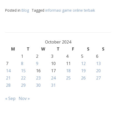
Posted in
Blog
Tagged
informasi game online terbaik
October 2024
M
T
W
T
F
S
S
1
2
3
4
5
6
7
8
9
10
11
12
13
14
15
16
17
18
19
20
21
22
23
24
25
26
27
28
29
30
31
« Sep
Nov »