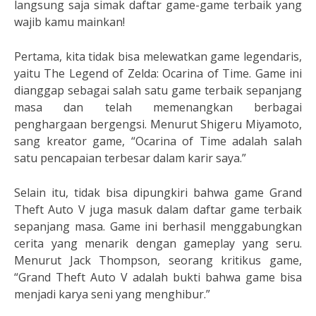
langsung saja simak daftar game-game terbaik yang
wajib kamu mainkan!
Pertama, kita tidak bisa melewatkan game legendaris,
yaitu The Legend of Zelda: Ocarina of Time. Game ini
dianggap sebagai salah satu game terbaik sepanjang
masa dan telah memenangkan berbagai
penghargaan bergengsi. Menurut Shigeru Miyamoto,
sang kreator game, “Ocarina of Time adalah salah
satu pencapaian terbesar dalam karir saya.”
Selain itu, tidak bisa dipungkiri bahwa game Grand
Theft Auto V juga masuk dalam daftar game terbaik
sepanjang masa. Game ini berhasil menggabungkan
cerita yang menarik dengan gameplay yang seru.
Menurut Jack Thompson, seorang kritikus game,
“Grand Theft Auto V adalah bukti bahwa game bisa
menjadi karya seni yang menghibur.”