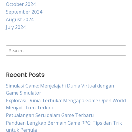
October 2024
September 2024
August 2024
July 2024
Search
for:
Recent Posts
Simulasi Game: Menjelajahi Dunia Virtual dengan
Game Simulator
Explorasi Dunia Terbuka: Mengapa Game Open World
Menjadi Tren Terkini
Petualangan Seru dalam Game Terbaru
Panduan Lengkap Bermain Game RPG: Tips dan Trik
untuk Pemula