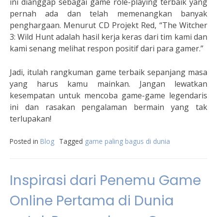
ini dianggap sebagai game role-playing terbaik yang
pernah ada dan telah memenangkan banyak
penghargaan. Menurut CD Projekt Red, “The Witcher
3: Wild Hunt adalah hasil kerja keras dari tim kami dan
kami senang melihat respon positif dari para gamer.”
Jadi, itulah rangkuman game terbaik sepanjang masa
yang harus kamu mainkan. Jangan lewatkan
kesempatan untuk mencoba game-game legendaris
ini dan rasakan pengalaman bermain yang tak
terlupakan!
Posted in
Blog
Tagged
game paling bagus di dunia
Inspirasi dari Penemu Game
Online Pertama di Dunia