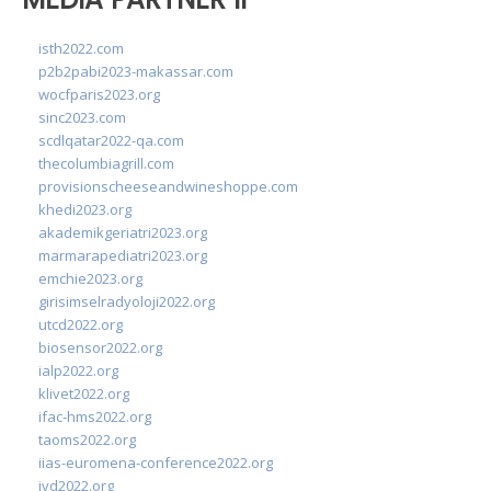
isth2022.com
p2b2pabi2023-makassar.com
wocfparis2023.org
sinc2023.com
scdlqatar2022-qa.com
thecolumbiagrill.com
provisionscheeseandwineshoppe.com
khedi2023.org
akademikgeriatri2023.org
marmarapediatri2023.org
emchie2023.org
girisimselradyoloji2022.org
utcd2022.org
biosensor2022.org
ialp2022.org
klivet2022.org
ifac-hms2022.org
taoms2022.org
iias-euromena-conference2022.org
ivd2022.org