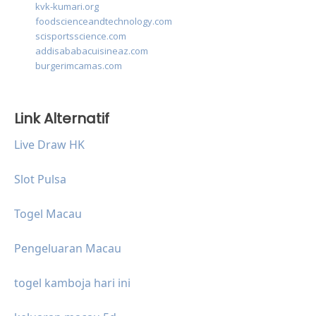
kvk-kumari.org
foodscienceandtechnology.com
scisportsscience.com
addisababacuisineaz.com
burgerimcamas.com
Link Alternatif
Live Draw HK
Slot Pulsa
Togel Macau
Pengeluaran Macau
togel kamboja hari ini