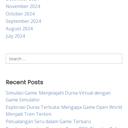
November 2024
October 2024
September 2024
August 2024
July 2024
Search
for:
Recent Posts
Simulasi Game: Menjelajahi Dunia Virtual dengan
Game Simulator
Explorasi Dunia Terbuka: Mengapa Game Open World
Menjadi Tren Terkini
Petualangan Seru dalam Game Terbaru