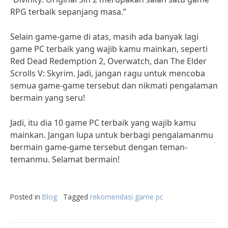
RPG terbaik sepanjang masa.”
Selain game-game di atas, masih ada banyak lagi
game PC terbaik yang wajib kamu mainkan, seperti
Red Dead Redemption 2, Overwatch, dan The Elder
Scrolls V: Skyrim. Jadi, jangan ragu untuk mencoba
semua game-game tersebut dan nikmati pengalaman
bermain yang seru!
Jadi, itu dia 10 game PC terbaik yang wajib kamu
mainkan. Jangan lupa untuk berbagi pengalamanmu
bermain game-game tersebut dengan teman-
temanmu. Selamat bermain!
Posted in
Blog
Tagged
rekomendasi game pc