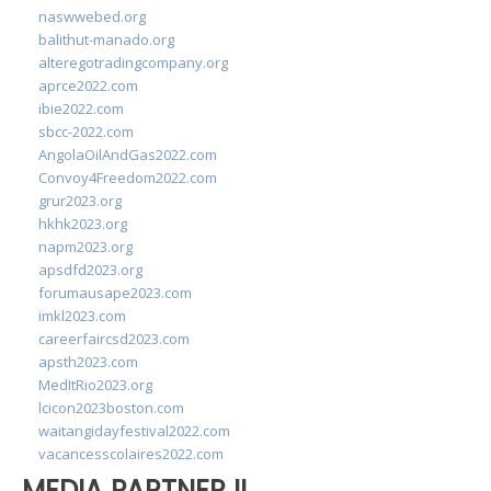
naswwebed.org
balithut-manado.org
alteregotradingcompany.org
aprce2022.com
ibie2022.com
sbcc-2022.com
AngolaOilAndGas2022.com
Convoy4Freedom2022.com
grur2023.org
hkhk2023.org
napm2023.org
apsdfd2023.org
forumausape2023.com
imkl2023.com
careerfaircsd2023.com
apsth2023.com
MedItRio2023.org
lcicon2023boston.com
waitangidayfestival2022.com
vacancesscolaires2022.com
MEDIA PARTNER II