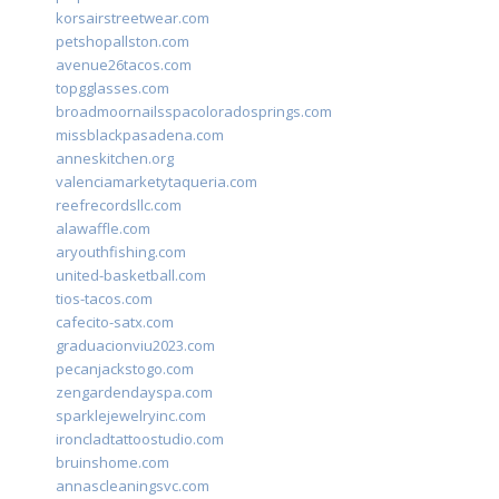
korsairstreetwear.com
petshopallston.com
avenue26tacos.com
topgglasses.com
broadmoornailsspacoloradosprings.com
missblackpasadena.com
anneskitchen.org
valenciamarketytaqueria.com
reefrecordsllc.com
alawaffle.com
aryouthfishing.com
united-basketball.com
tios-tacos.com
cafecito-satx.com
graduacionviu2023.com
pecanjackstogo.com
zengardendayspa.com
sparklejewelryinc.com
ironcladtattoostudio.com
bruinshome.com
annascleaningsvc.com