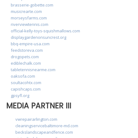
brasserie-gobette.com
musicrearte.com
morseysfarms.com
riverviewtennis.com
official-kelly-toys-squishmallows.com
displaygardenonsuncrest.org
bbq-empire-usa.com
feedstoreva.com
drogopets.com
ediblechalk.com
tabletennisnearme.com
oaksofa.com
soultacohtx.com
capishcaps.com
gpsyfl.org
MEDIA PARTNER III
vwrepairarlington.com
cleaningservicebaltimore-md.com
beckslandscapeandfence.com