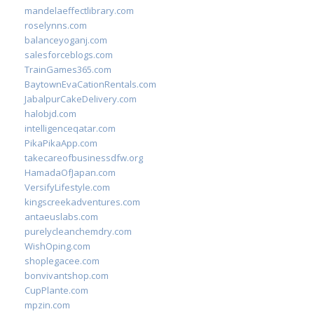
mandelaeffectlibrary.com
roselynns.com
balanceyoganj.com
salesforceblogs.com
TrainGames365.com
BaytownEvaCationRentals.com
JabalpurCakeDelivery.com
halobjd.com
intelligenceqatar.com
PikaPikaApp.com
takecareofbusinessdfw.org
HamadaOfJapan.com
VersifyLifestyle.com
kingscreekadventures.com
antaeuslabs.com
purelycleanchemdry.com
WishOping.com
shoplegacee.com
bonvivantshop.com
CupPlante.com
mpzin.com