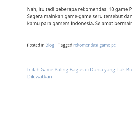
Nah, itu tadi beberapa rekomendasi 10 game PC
Segera mainkan game-game seru tersebut dan 
kamu para gamers Indonesia. Selamat bermain
Posted in
Blog
Tagged
rekomendasi game pc
Post
Inilah Game Paling Bagus di Dunia yang Tak B
Dilewatkan
navigation