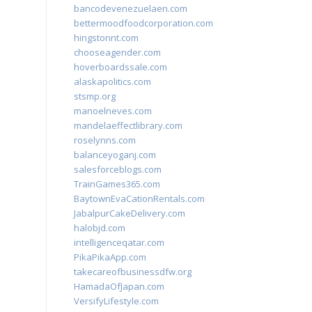
bancodevenezuelaen.com
bettermoodfoodcorporation.com
hingstonnt.com
chooseagender.com
hoverboardssale.com
alaskapolitics.com
stsmp.org
manoelneves.com
mandelaeffectlibrary.com
roselynns.com
balanceyoganj.com
salesforceblogs.com
TrainGames365.com
BaytownEvaCationRentals.com
JabalpurCakeDelivery.com
halobjd.com
intelligenceqatar.com
PikaPikaApp.com
takecareofbusinessdfw.org
HamadaOfJapan.com
VersifyLifestyle.com