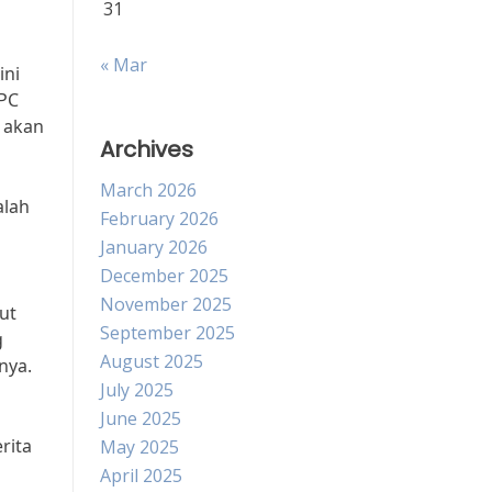
31
« Mar
ini
 PC
 akan
Archives
March 2026
alah
February 2026
January 2026
December 2025
November 2025
ut
September 2025
g
August 2025
nya.
July 2025
June 2025
rita
May 2025
April 2025