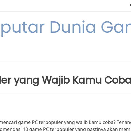
eputar Dunia Ga
ler yang Wajib Kamu Cob
mencari game PC terpopuler yang wajib kamu coba? Tenan
rekomendasi 10 game PC terpopuler yang pastinya akan me