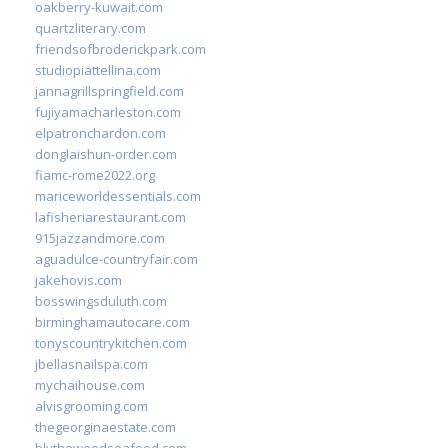
oakberry-kuwait.com
quartzliterary.com
friendsofbroderickpark.com
studiopiattellina.com
jannagrillspringfield.com
fujiyamacharleston.com
elpatronchardon.com
donglaishun-order.com
fiamc-rome2022.org
mariceworldessentials.com
lafisheriarestaurant.com
915jazzandmore.com
aguadulce-countryfair.com
jakehovis.com
bosswingsduluth.com
birminghamautocare.com
tonyscountrykitchen.com
jbellasnailspa.com
mychaihouse.com
alvisgrooming.com
thegeorginaestate.com
blythewoodseafood.com