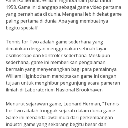
Amerika Serikat, William Higinbotham pada tahun
1958. Game ini dianggap sebagai game video pertama
yang pernah ada di dunia. Mengenal lebih dekat game
paling pertama di dunia: Apa yang membuatnya
begitu spesial?
Tennis for Two adalah game sederhana yang
dimainkan dengan menggunakan sebuah layar
oscilloscope dan kontroler sederhana. Meskipun
sederhana, game ini memberikan pengalaman
bermain yang menyenangkan bagi para pemainnya.
William Higinbotham menciptakan game ini dengan
tujuan untuk menghibur pengunjung acara pameran
ilmiah di Laboratorium Nasional Brookhaven.
Menurut sejarawan game, Leonard Herman, “Tennis
for Two adalah tonggak sejarah dalam dunia game.
Game ini menandai awal mula dari perkembangan
industri game yang sekarang begitu besar dan