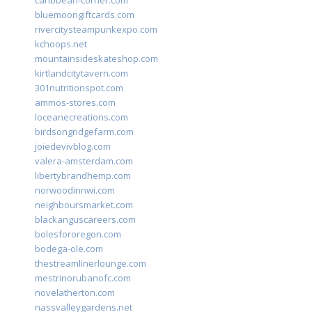
caribbean-corner.com
bluemoongiftcards.com
rivercitysteampunkexpo.com
kchoops.net
mountainsideskateshop.com
kirtlandcitytavern.com
301nutritionspot.com
ammos-stores.com
loceanecreations.com
birdsongridgefarm.com
joiedevivblog.com
valera-amsterdam.com
libertybrandhemp.com
norwoodinnwi.com
neighboursmarket.com
blackanguscareers.com
bolesfororegon.com
bodega-ole.com
thestreamlinerlounge.com
mestrinorubanofc.com
novelatherton.com
nassvalleygardens.net