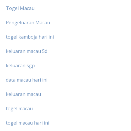
Togel Macau
Pengeluaran Macau
togel kamboja hari ini
keluaran macau 5d
keluaran sgp
data macau hari ini
keluaran macau
togel macau
togel macau hari ini