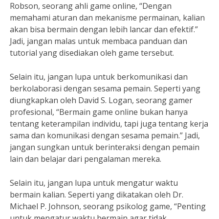
Robson, seorang ahli game online, “Dengan
memahami aturan dan mekanisme permainan, kalian
akan bisa bermain dengan lebih lancar dan efektif.”
Jadi, jangan malas untuk membaca panduan dan
tutorial yang disediakan oleh game tersebut.
Selain itu, jangan lupa untuk berkomunikasi dan
berkolaborasi dengan sesama pemain. Seperti yang
diungkapkan oleh David S. Logan, seorang gamer
profesional, “Bermain game online bukan hanya
tentang keterampilan individu, tapi juga tentang kerja
sama dan komunikasi dengan sesama pemain.” Jadi,
jangan sungkan untuk berinteraksi dengan pemain
lain dan belajar dari pengalaman mereka.
Selain itu, jangan lupa untuk mengatur waktu
bermain kalian. Seperti yang dikatakan oleh Dr.
Michael P. Johnson, seorang psikolog game, “Penting
untuk mengatur waktu bermain agar tidak