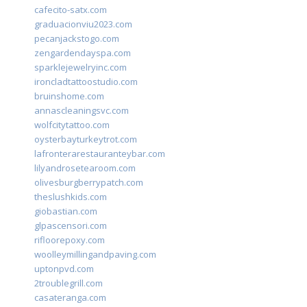
cafecito-satx.com
graduacionviu2023.com
pecanjackstogo.com
zengardendayspa.com
sparklejewelryinc.com
ironcladtattoostudio.com
bruinshome.com
annascleaningsvc.com
wolfcitytattoo.com
oysterbayturkeytrot.com
lafronterarestauranteybar.com
lilyandrosetearoom.com
olivesburgberrypatch.com
theslushkids.com
giobastian.com
glpascensori.com
rifloorepoxy.com
woolleymillingandpaving.com
uptonpvd.com
2troublegrill.com
casateranga.com