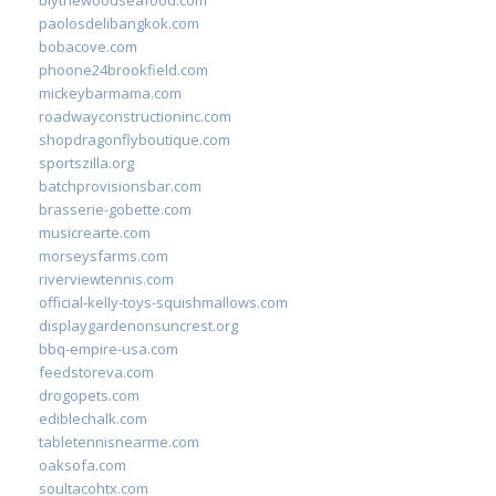
paolosdelibangkok.com
bobacove.com
phoone24brookfield.com
mickeybarmama.com
roadwayconstructioninc.com
shopdragonflyboutique.com
sportszilla.org
batchprovisionsbar.com
brasserie-gobette.com
musicrearte.com
morseysfarms.com
riverviewtennis.com
official-kelly-toys-squishmallows.com
displaygardenonsuncrest.org
bbq-empire-usa.com
feedstoreva.com
drogopets.com
ediblechalk.com
tabletennisnearme.com
oaksofa.com
soultacohtx.com