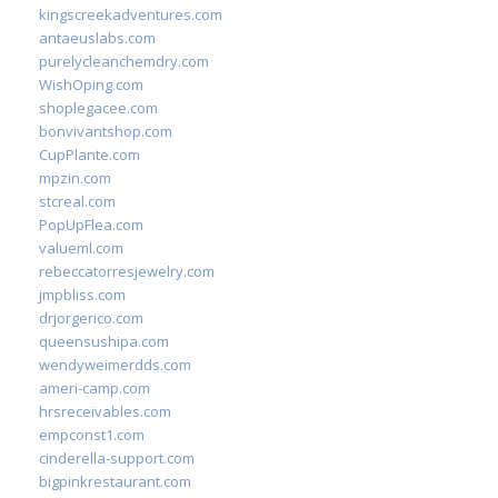
kingscreekadventures.com
antaeuslabs.com
purelycleanchemdry.com
WishOping.com
shoplegacee.com
bonvivantshop.com
CupPlante.com
mpzin.com
stcreal.com
PopUpFlea.com
valueml.com
rebeccatorresjewelry.com
jmpbliss.com
drjorgerico.com
queensushipa.com
wendyweimerdds.com
ameri-camp.com
hrsreceivables.com
empconst1.com
cinderella-support.com
bigpinkrestaurant.com