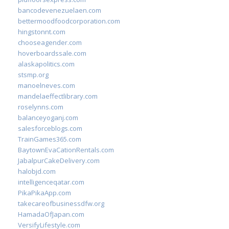
bancodevenezuelaen.com
bettermoodfoodcorporation.com
hingstonnt.com
chooseagender.com
hoverboardssale.com
alaskapolitics.com
stsmp.org
manoelneves.com
mandelaeffectlibrary.com
roselynns.com
balanceyoganj.com
salesforceblogs.com
TrainGames365.com
BaytownEvaCationRentals.com
JabalpurCakeDelivery.com
halobjd.com
intelligenceqatar.com
PikaPikaApp.com
takecareofbusinessdfw.org
HamadaOfJapan.com
VersifyLifestyle.com