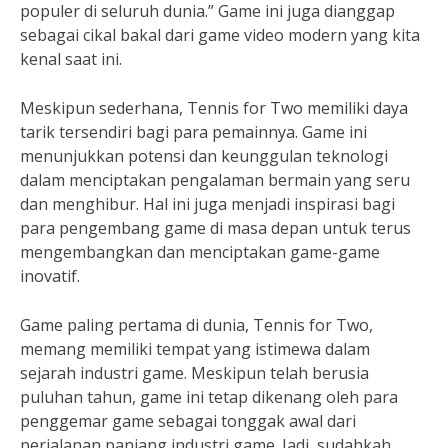
populer di seluruh dunia.” Game ini juga dianggap
sebagai cikal bakal dari game video modern yang kita
kenal saat ini.
Meskipun sederhana, Tennis for Two memiliki daya
tarik tersendiri bagi para pemainnya. Game ini
menunjukkan potensi dan keunggulan teknologi
dalam menciptakan pengalaman bermain yang seru
dan menghibur. Hal ini juga menjadi inspirasi bagi
para pengembang game di masa depan untuk terus
mengembangkan dan menciptakan game-game
inovatif.
Game paling pertama di dunia, Tennis for Two,
memang memiliki tempat yang istimewa dalam
sejarah industri game. Meskipun telah berusia
puluhan tahun, game ini tetap dikenang oleh para
penggemar game sebagai tonggak awal dari
perjalanan panjang industri game. Jadi, sudahkah