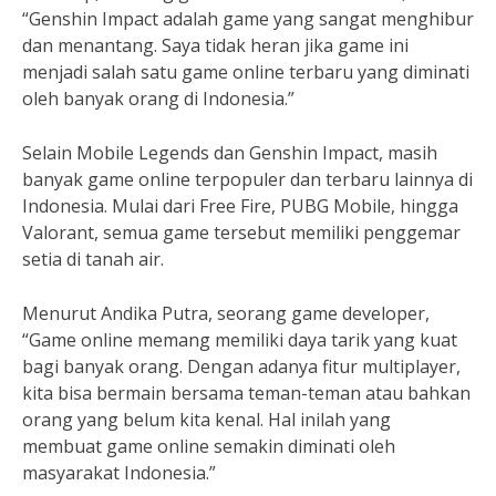
“Genshin Impact adalah game yang sangat menghibur
dan menantang. Saya tidak heran jika game ini
menjadi salah satu game online terbaru yang diminati
oleh banyak orang di Indonesia.”
Selain Mobile Legends dan Genshin Impact, masih
banyak game online terpopuler dan terbaru lainnya di
Indonesia. Mulai dari Free Fire, PUBG Mobile, hingga
Valorant, semua game tersebut memiliki penggemar
setia di tanah air.
Menurut Andika Putra, seorang game developer,
“Game online memang memiliki daya tarik yang kuat
bagi banyak orang. Dengan adanya fitur multiplayer,
kita bisa bermain bersama teman-teman atau bahkan
orang yang belum kita kenal. Hal inilah yang
membuat game online semakin diminati oleh
masyarakat Indonesia.”