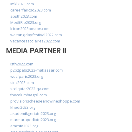
imkl2023.com
careerfaircsd2023.com
apsth2023.com
MedItRio2023.org
lcicon2023boston.com
waitangidayfestival2022.com
vacancesscolaires2022.com
MEDIA PARTNER II
isth2022.com
p2b2pabi2023-makassar.com
wocfparis2023.org
sinc2023.com
scdlqatar2022-qa.com
thecolumbiagrill.com
provisionscheeseandwineshoppe.com
khedi2023.org
akademikgeriatri2023.org
marmarapediatri2023.org
emchie2023.org
girisimselradyoloji2022.org