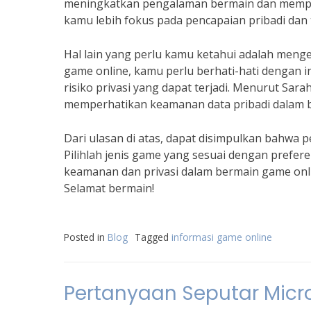
meningkatkan pengalaman bermain dan memper
kamu lebih fokus pada pencapaian pribadi dan 
Hal lain yang perlu kamu ketahui adalah meng
game online, kamu perlu berhati-hati dengan 
risiko privasi yang dapat terjadi. Menurut Sara
memperhatikan keamanan data pribadi dalam be
Dari ulasan di atas, dapat disimpulkan bahwa 
Pilihlah jenis game yang sesuai dengan prefer
keamanan dan privasi dalam bermain game onli
Selamat bermain!
Posted in
Blog
Tagged
informasi game online
Pertanyaan Seputar Micr