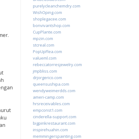
purelycleanchemdry.com
WishOping.com
shoplegacee.com
bonvivantshop.com
CupPlante.com
mer.
mpzin.com
stcreal.com
PopUpFlea.com
valueml.com
rebeccatorresjewelry.com
jmpbliss.com
ut
drjorgerico.com
ah
queensushipa.com
dengan
wendyweimerdds.com
ameri-camp.com
hrsreceivables.com
nurut
empconst1.com
cinderella-support.com
aku
bigpinkrestaurant.com
kan
inspirehuahin.com
memmingerspainting.com