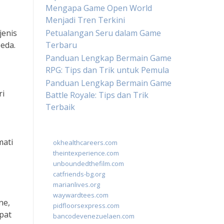
Mengapa Game Open World
Menjadi Tren Terkini
jenis
Petualangan Seru dalam Game
eda.
Terbaru
Panduan Lengkap Bermain Game
RPG: Tips dan Trik untuk Pemula
Panduan Lengkap Bermain Game
ri
Battle Royale: Tips dan Trik
Terbaik
mati
okhealthcareers.com
theintexperience.com
unboundedthefilm.com
catfriends-bg.org
marianlives.org
waywardtees.com
ne,
pidfloorsexpress.com
pat
bancodevenezuelaen.com