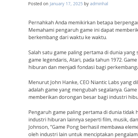
Posted on
January 17, 2025
by
adminhal
Pernahkah Anda memikirkan betapa berpengaru
Memahami pengaruh game ini dapat memberika
berkembang dari waktu ke waktu.
Salah satu game paling pertama di dunia yang 
game legendaris, Atari, pada tahun 1972. Game
hiburan dan menjadi fondasi bagi perkembang
Menurut John Hanke, CEO Niantic Labs yang 
adalah game yang mengubah segalanya. Game i
memberikan dorongan besar bagi industri hibu
Pengaruh game paling pertama di dunia tidak 
industri hiburan lainnya seperti film, musik, d
Johnson, “Game Pong berhasil membawa elemen 
oleh industri lain untuk menciptakan pengala