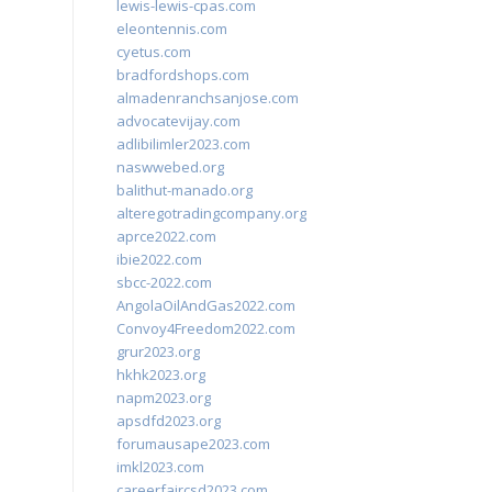
lewis-lewis-cpas.com
eleontennis.com
cyetus.com
bradfordshops.com
almadenranchsanjose.com
advocatevijay.com
adlibilimler2023.com
naswwebed.org
balithut-manado.org
alteregotradingcompany.org
aprce2022.com
ibie2022.com
sbcc-2022.com
AngolaOilAndGas2022.com
Convoy4Freedom2022.com
grur2023.org
hkhk2023.org
napm2023.org
apsdfd2023.org
forumausape2023.com
imkl2023.com
careerfaircsd2023.com