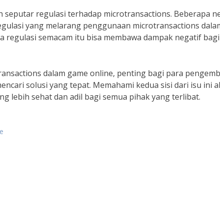
h seputar regulasi terhadap microtransactions. Beberapa n
regulasi yang melarang penggunaan microtransactions dala
 regulasi semacam itu bisa membawa dampak negatif bagi
ansactions dalam game online, penting bagi para pengem
ncari solusi yang tepat. Memahami kedua sisi dari isu ini 
lebih sehat dan adil bagi semua pihak yang terlibat.
ne