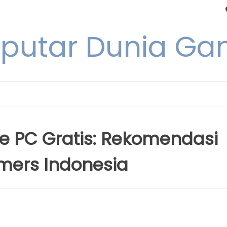
eputar Dunia Ga
 PC Gratis: Rekomendasi
amers Indonesia