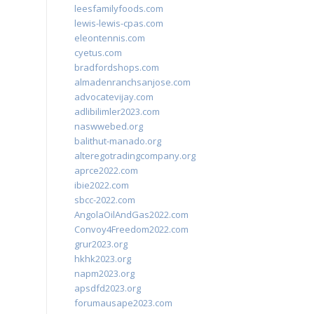
leesfamilyfoods.com
lewis-lewis-cpas.com
eleontennis.com
cyetus.com
bradfordshops.com
almadenranchsanjose.com
advocatevijay.com
adlibilimler2023.com
naswwebed.org
balithut-manado.org
alteregotradingcompany.org
aprce2022.com
ibie2022.com
sbcc-2022.com
AngolaOilAndGas2022.com
Convoy4Freedom2022.com
grur2023.org
hkhk2023.org
napm2023.org
apsdfd2023.org
forumausape2023.com