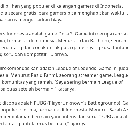
 pilihan yang populer di kalangan gamers di Indonesia.
dia secara gratis, para gamers bisa menghabiskan waktu 
a harus mengeluarkan biaya.
ers Indonesia adalah game Dota 2. Game ini merupakan sa
nia, termasuk di Indonesia. Menurut Irfan Bachdim, seoran
menantang dan cocok untuk para gamers yang suka tantan
seru dan kompetitif,” ujarnya.
g direkomendasikan adalah League of Legends. Game ini jug
esia. Menurut Raziq Fahmi, seorang streamer game, Leagu
komunitas yang ramah. “Saya sering bermain League of
a puas setelah bermain,” katanya.
atut dicoba adalah PUBG (PlayerUnknown’s Battlegrounds). 
populer di dunia, termasuk di Indonesia. Menurut Sarah Az
 pengalaman bermain yang intens dan seru. “PUBG adala
rtantang untuk terus bermain,” ujarnya.