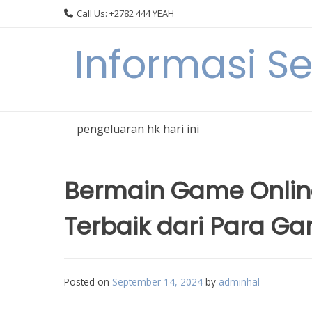
Skip
Call Us: +2782 444 YEAH
to
content
Informasi S
pengeluaran hk hari ini
Bermain Game Online
Terbaik dari Para G
Posted on
September 14, 2024
by
adminhal