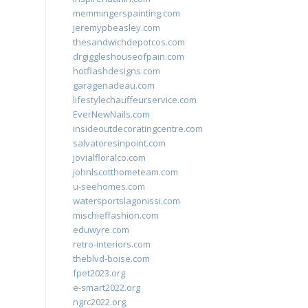
memmingerspainting.com
jeremypbeasley.com
thesandwichdepotcos.com
drgiggleshouseofpain.com
hotflashdesigns.com
garagenadeau.com
lifestylechauffeurservice.com
EverNewNails.com
insideoutdecoratingcentre.com
salvatoresinpoint.com
jovialfloralco.com
johnlscotthometeam.com
u-seehomes.com
watersportslagonissi.com
mischieffashion.com
eduwyre.com
retro-interiors.com
theblvd-boise.com
fpet2023.org
e-smart2022.org
ngrc2022.org