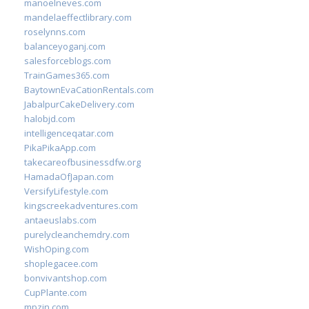
manoelneves.com
mandelaeffectlibrary.com
roselynns.com
balanceyoganj.com
salesforceblogs.com
TrainGames365.com
BaytownEvaCationRentals.com
JabalpurCakeDelivery.com
halobjd.com
intelligenceqatar.com
PikaPikaApp.com
takecareofbusinessdfw.org
HamadaOfJapan.com
VersifyLifestyle.com
kingscreekadventures.com
antaeuslabs.com
purelycleanchemdry.com
WishOping.com
shoplegacee.com
bonvivantshop.com
CupPlante.com
mpzin.com