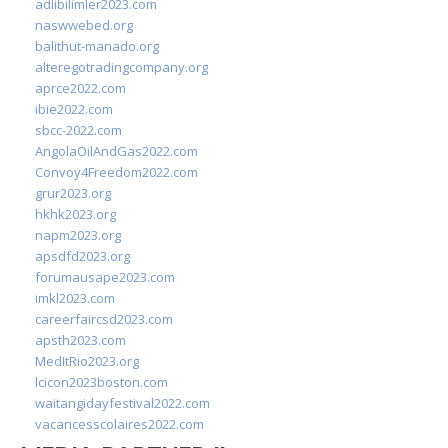
adlibilimler2023.com
naswwebed.org
balithut-manado.org
alteregotradingcompany.org
aprce2022.com
ibie2022.com
sbcc-2022.com
AngolaOilAndGas2022.com
Convoy4Freedom2022.com
grur2023.org
hkhk2023.org
napm2023.org
apsdfd2023.org
forumausape2023.com
imkl2023.com
careerfaircsd2023.com
apsth2023.com
MedItRio2023.org
lcicon2023boston.com
waitangidayfestival2022.com
vacancesscolaires2022.com