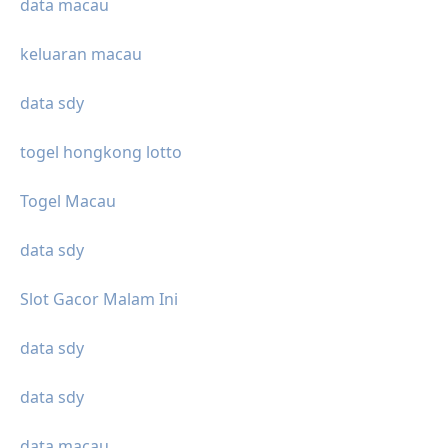
data macau
keluaran macau
data sdy
togel hongkong lotto
Togel Macau
data sdy
Slot Gacor Malam Ini
data sdy
data sdy
data macau