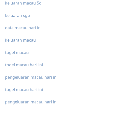
keluaran macau 5d
keluaran sgp
data macau hari ini
keluaran macau
togel macau
togel macau hari ini
pengeluaran macau hari ini
togel macau hari ini
pengeluaran macau hari ini