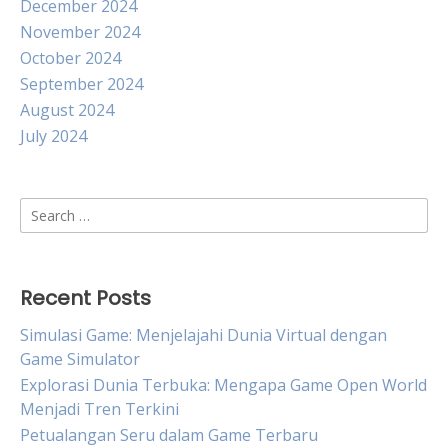
December 2024
November 2024
October 2024
September 2024
August 2024
July 2024
Search
for:
Recent Posts
Simulasi Game: Menjelajahi Dunia Virtual dengan
Game Simulator
Explorasi Dunia Terbuka: Mengapa Game Open World
Menjadi Tren Terkini
Petualangan Seru dalam Game Terbaru