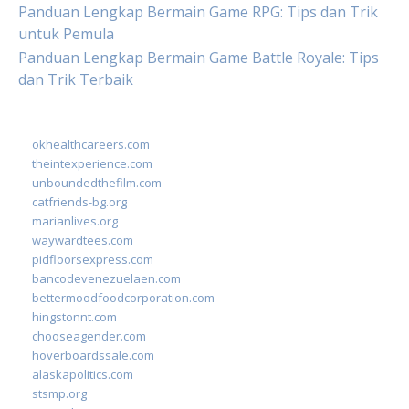
Panduan Lengkap Bermain Game RPG: Tips dan Trik
untuk Pemula
Panduan Lengkap Bermain Game Battle Royale: Tips
dan Trik Terbaik
okhealthcareers.com
theintexperience.com
unboundedthefilm.com
catfriends-bg.org
marianlives.org
waywardtees.com
pidfloorsexpress.com
bancodevenezuelaen.com
bettermoodfoodcorporation.com
hingstonnt.com
chooseagender.com
hoverboardssale.com
alaskapolitics.com
stsmp.org