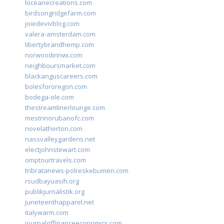
loceanecreations.com
birdsongridgefarm.com
joiedevivblog.com
valera-amsterdam.com
libertybrandhemp.com
norwoodinnwi.com
neighboursmarket.com
blackanguscareers.com
bolesfororegon.com
bodega-ole.com
thestreamlinerlounge.com
mestrinorubanofc.com
novelatherton.com
nassvalleygardens.net
electjohnstewart.com
omptourtravels.com
tribratanews-polreskebumen.com
rsudbayuasih.org
publikjurnalistik.org
juneteenthapparel.net
italywarm.com
journaloffinanceeconomics.com