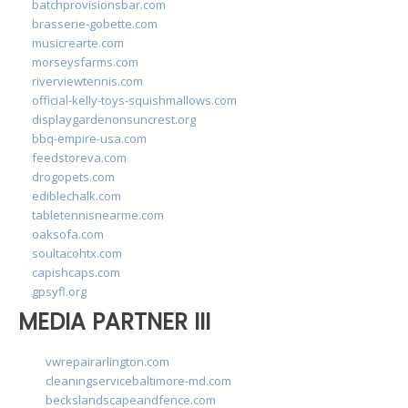
batchprovisionsbar.com
brasserie-gobette.com
musicrearte.com
morseysfarms.com
riverviewtennis.com
official-kelly-toys-squishmallows.com
displaygardenonsuncrest.org
bbq-empire-usa.com
feedstoreva.com
drogopets.com
ediblechalk.com
tabletennisnearme.com
oaksofa.com
soultacohtx.com
capishcaps.com
gpsyfl.org
MEDIA PARTNER III
vwrepairarlington.com
cleaningservicebaltimore-md.com
beckslandscapeandfence.com