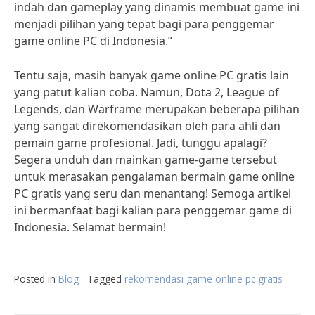
indah dan gameplay yang dinamis membuat game ini
menjadi pilihan yang tepat bagi para penggemar
game online PC di Indonesia.”
Tentu saja, masih banyak game online PC gratis lain
yang patut kalian coba. Namun, Dota 2, League of
Legends, dan Warframe merupakan beberapa pilihan
yang sangat direkomendasikan oleh para ahli dan
pemain game profesional. Jadi, tunggu apalagi?
Segera unduh dan mainkan game-game tersebut
untuk merasakan pengalaman bermain game online
PC gratis yang seru dan menantang! Semoga artikel
ini bermanfaat bagi kalian para penggemar game di
Indonesia. Selamat bermain!
Posted in
Blog
Tagged
rekomendasi game online pc gratis