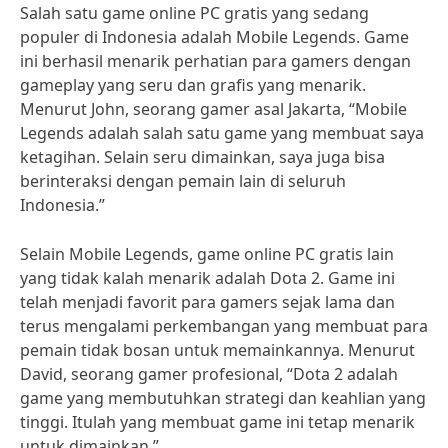
Salah satu game online PC gratis yang sedang
populer di Indonesia adalah Mobile Legends. Game
ini berhasil menarik perhatian para gamers dengan
gameplay yang seru dan grafis yang menarik.
Menurut John, seorang gamer asal Jakarta, “Mobile
Legends adalah salah satu game yang membuat saya
ketagihan. Selain seru dimainkan, saya juga bisa
berinteraksi dengan pemain lain di seluruh
Indonesia.”
Selain Mobile Legends, game online PC gratis lain
yang tidak kalah menarik adalah Dota 2. Game ini
telah menjadi favorit para gamers sejak lama dan
terus mengalami perkembangan yang membuat para
pemain tidak bosan untuk memainkannya. Menurut
David, seorang gamer profesional, “Dota 2 adalah
game yang membutuhkan strategi dan keahlian yang
tinggi. Itulah yang membuat game ini tetap menarik
untuk dimainkan.”