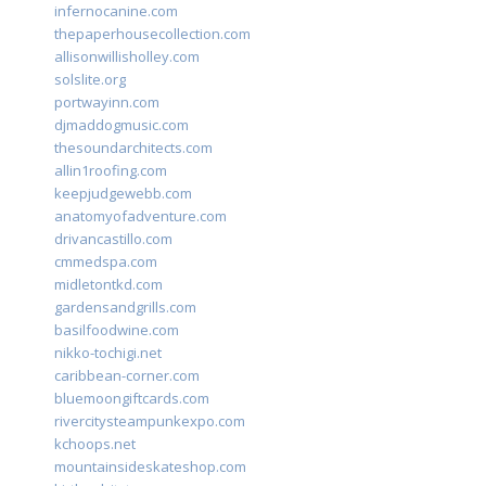
infernocanine.com
thepaperhousecollection.com
allisonwillisholley.com
solslite.org
portwayinn.com
djmaddogmusic.com
thesoundarchitects.com
allin1roofing.com
keepjudgewebb.com
anatomyofadventure.com
drivancastillo.com
cmmedspa.com
midletontkd.com
gardensandgrills.com
basilfoodwine.com
nikko-tochigi.net
caribbean-corner.com
bluemoongiftcards.com
rivercitysteampunkexpo.com
kchoops.net
mountainsideskateshop.com