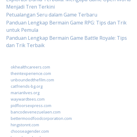
Menjadi Tren Terkini
Petualangan Seru dalam Game Terbaru
Panduan Lengkap Bermain Game RPG: Tips dan Trik
untuk Pemula
Panduan Lengkap Bermain Game Battle Royale: Tips
dan Trik Terbaik
okhealthcareers.com
theintexperience.com
unboundedthefilm.com
catfriends-bg.org
marianlives.org
waywardtees.com
pidfloorsexpress.com
bancodevenezuelaen.com
bettermoodfoodcorporation.com
hingstonnt.com
chooseagender.com