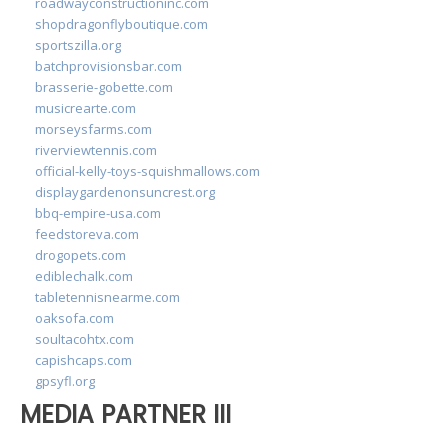
roadwayconstructioninc.com
shopdragonflyboutique.com
sportszilla.org
batchprovisionsbar.com
brasserie-gobette.com
musicrearte.com
morseysfarms.com
riverviewtennis.com
official-kelly-toys-squishmallows.com
displaygardenonsuncrest.org
bbq-empire-usa.com
feedstoreva.com
drogopets.com
ediblechalk.com
tabletennisnearme.com
oaksofa.com
soultacohtx.com
capishcaps.com
gpsyfl.org
MEDIA PARTNER III