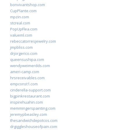
bonvivantshop.com
CupPlante.com
mpzin.com
stcreal.com
PopUpFlea.com
valueml.com
rebeccatorresjewelry.com
jmpbliss.com
drjorgerico.com
queensushipa.com
wendyweimerdds.com
ameri-camp.com
hrsreceivables.com
empconst1.com
cinderella-support.com
bigpinkrestaurant.com
inspirehuahin.com
memmingerspainting.com
jeremypbeasley.com
thesandwichdepotcos.com
drgiggleshouseofpain.com