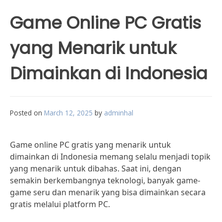
Game Online PC Gratis
yang Menarik untuk
Dimainkan di Indonesia
Posted on
March 12, 2025
by
adminhal
Game online PC gratis yang menarik untuk
dimainkan di Indonesia memang selalu menjadi topik
yang menarik untuk dibahas. Saat ini, dengan
semakin berkembangnya teknologi, banyak game-
game seru dan menarik yang bisa dimainkan secara
gratis melalui platform PC.