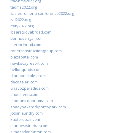
ifac-hms2022.org
taoms2022.org
iias-euromena-conference2022.org
ivd2022.org
csity2022.org
ibsarstudyabroad.com
bennusehgall.com
tsecincinnati.com
roderconstructiongroup.com
plazabatai.com
hawkscayresort.com
hellonquads.com
diarioanimales.com
decogaleri.com
unavozparadios.com
shoes-vert.com
elbotanicopanama.com
shadyoaksrockportrvpark.com
jccoinlaundry.com
kautorepair.com
marjaeswinebar.com
elmazatlanclinton.com