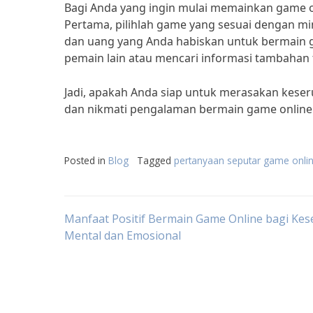
Bagi Anda yang ingin mulai memainkan game o
Pertama, pilihlah game yang sesuai dengan m
dan uang yang Anda habiskan untuk bermain g
pemain lain atau mencari informasi tambahan
Jadi, apakah Anda siap untuk merasakan keser
dan nikmati pengalaman bermain game online b
Posted in
Blog
Tagged
pertanyaan seputar game onli
Post
Manfaat Positif Bermain Game Online bagi Ke
Mental dan Emosional
navigation