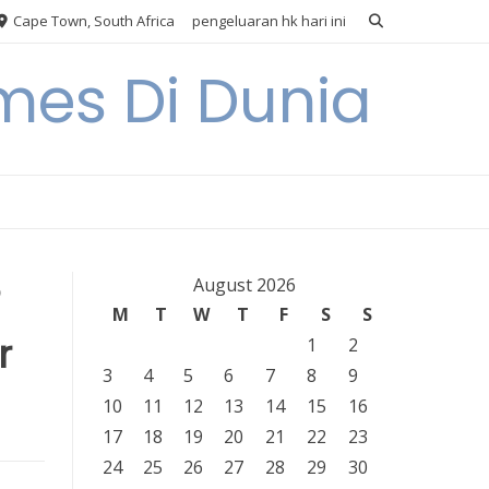
Cape Town, South Africa
pengeluaran hk hari ini
mes Di Dunia
?
August 2026
M
T
W
T
F
S
S
r
1
2
3
4
5
6
7
8
9
10
11
12
13
14
15
16
17
18
19
20
21
22
23
24
25
26
27
28
29
30