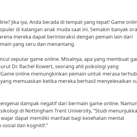
ine? Jika iya, Anda berada di tempat yang tepat! Game onli
populer di kalangan anak muda saat ini. Semakin banyak or
rena mereka dapat berinteraksi dengan pemain lain dari
rmain yang seru dan menantang.
ncul seputar game online. Misalnya, apa yang membuat g
rut Dr. Rachel Kowert, seorang ahli psikologi yang
, “Game online memungkinkan pemain untuk merasa terhu
 yang memuaskan ketika mereka berhasil menyelesaikan s
 mengenai dampak negatif dari bermain game online. Namun
psikologi di Nottingham Trent University, “Studi menunjukk
wajar dapat memiliki manfaat bagi kesehatan mental
sosial dan kognitif.”