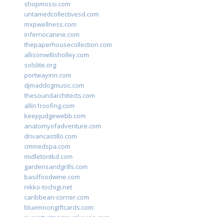
shopmossi.com
untamedcollectivesd.com
mxpwellness.com
infernocanine.com
thepaperhousecollection.com
allisonwillisholley.com
solslite.org
portwayinn.com
djmaddogmusic.com
thesoundarchitects.com
allin1roofing.com
keepjudgewebb.com
anatomyofadventure.com
drivancastillo.com
cmmedspa.com
midletontkd.com
gardensandgrills.com
basilfoodwine.com
nikko-tochigi.net
caribbean-corner.com
bluemoongiftcards.com