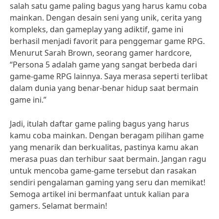
salah satu game paling bagus yang harus kamu coba
mainkan. Dengan desain seni yang unik, cerita yang
kompleks, dan gameplay yang adiktif, game ini
berhasil menjadi favorit para penggemar game RPG.
Menurut Sarah Brown, seorang gamer hardcore,
“Persona 5 adalah game yang sangat berbeda dari
game-game RPG lainnya. Saya merasa seperti terlibat
dalam dunia yang benar-benar hidup saat bermain
game ini.”
Jadi, itulah daftar game paling bagus yang harus
kamu coba mainkan. Dengan beragam pilihan game
yang menarik dan berkualitas, pastinya kamu akan
merasa puas dan terhibur saat bermain. Jangan ragu
untuk mencoba game-game tersebut dan rasakan
sendiri pengalaman gaming yang seru dan memikat!
Semoga artikel ini bermanfaat untuk kalian para
gamers. Selamat bermain!