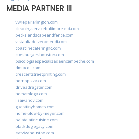
MEDIA PARTNER III
vwrepairarlington.com
cleaningservicebaltimore-md.com
beckslandscapeandfence.com
vistaaltadelveramendi.com
coastlinecateringnc.com
cuesburgershouston.com
psicologiaespecializadaencampeche.com
dmtacos.com
crescentstreetprinting.com
hornopizza.com
driveadragster.com
hematologa.com
lizaivanov.com
guesttinyhomes.com
home-plow-by-meyer.com
palatelatincuisine.com
blackdoglegacy.com
eatvivahouston.com