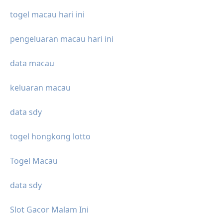
togel macau hari ini
pengeluaran macau hari ini
data macau
keluaran macau
data sdy
togel hongkong lotto
Togel Macau
data sdy
Slot Gacor Malam Ini