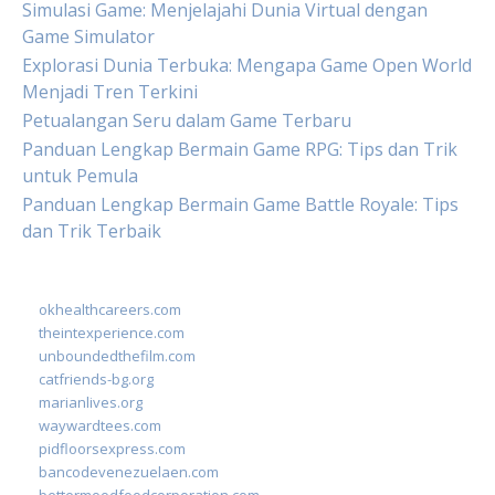
Simulasi Game: Menjelajahi Dunia Virtual dengan
Game Simulator
Explorasi Dunia Terbuka: Mengapa Game Open World
Menjadi Tren Terkini
Petualangan Seru dalam Game Terbaru
Panduan Lengkap Bermain Game RPG: Tips dan Trik
untuk Pemula
Panduan Lengkap Bermain Game Battle Royale: Tips
dan Trik Terbaik
okhealthcareers.com
theintexperience.com
unboundedthefilm.com
catfriends-bg.org
marianlives.org
waywardtees.com
pidfloorsexpress.com
bancodevenezuelaen.com