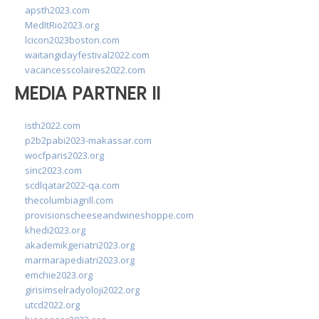
apsth2023.com
MedItRio2023.org
lcicon2023boston.com
waitangidayfestival2022.com
vacancesscolaires2022.com
MEDIA PARTNER II
isth2022.com
p2b2pabi2023-makassar.com
wocfparis2023.org
sinc2023.com
scdlqatar2022-qa.com
thecolumbiagrill.com
provisionscheeseandwineshoppe.com
khedi2023.org
akademikgeriatri2023.org
marmarapediatri2023.org
emchie2023.org
girisimselradyoloji2022.org
utcd2022.org