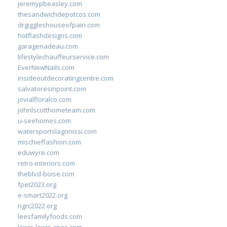
jeremypbeasley.com
thesandwichdepotcos.com
drgiggleshouseofpain.com
hotflashdesigns.com
garagenadeau.com
lifestylechauffeurservice.com
EverNewNails.com
insideoutdecoratingcentre.com
salvatoresinpoint.com
jovialfloralco.com
johnlscotthometeam.com
u-seehomes.com
watersportslagonissi.com
mischieffashion.com
eduwyre.com
retro-interiors.com
theblvd-boise.com
fpet2023.org
e-smart2022.org
ngrc2022.org
leesfamilyfoods.com