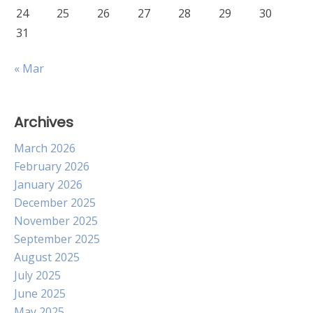
24
25
26
27
28
29
30
31
« Mar
Archives
March 2026
February 2026
January 2026
December 2025
November 2025
September 2025
August 2025
July 2025
June 2025
May 2025