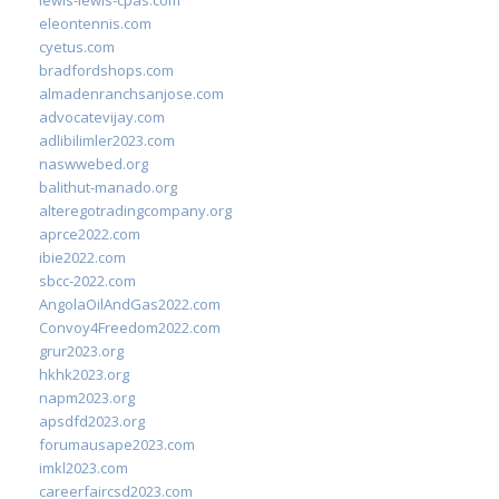
lewis-lewis-cpas.com
eleontennis.com
cyetus.com
bradfordshops.com
almadenranchsanjose.com
advocatevijay.com
adlibilimler2023.com
naswwebed.org
balithut-manado.org
alteregotradingcompany.org
aprce2022.com
ibie2022.com
sbcc-2022.com
AngolaOilAndGas2022.com
Convoy4Freedom2022.com
grur2023.org
hkhk2023.org
napm2023.org
apsdfd2023.org
forumausape2023.com
imkl2023.com
careerfaircsd2023.com