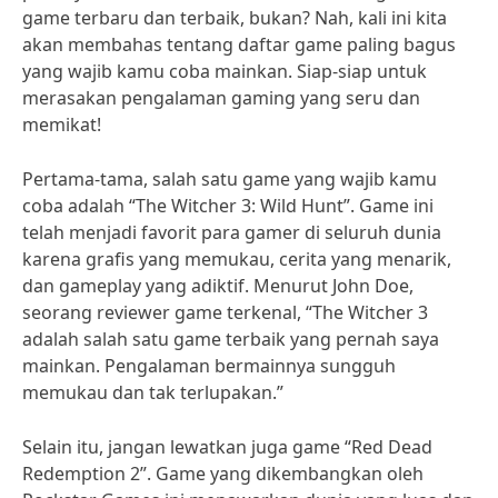
game terbaru dan terbaik, bukan? Nah, kali ini kita
akan membahas tentang daftar game paling bagus
yang wajib kamu coba mainkan. Siap-siap untuk
merasakan pengalaman gaming yang seru dan
memikat!
Pertama-tama, salah satu game yang wajib kamu
coba adalah “The Witcher 3: Wild Hunt”. Game ini
telah menjadi favorit para gamer di seluruh dunia
karena grafis yang memukau, cerita yang menarik,
dan gameplay yang adiktif. Menurut John Doe,
seorang reviewer game terkenal, “The Witcher 3
adalah salah satu game terbaik yang pernah saya
mainkan. Pengalaman bermainnya sungguh
memukau dan tak terlupakan.”
Selain itu, jangan lewatkan juga game “Red Dead
Redemption 2”. Game yang dikembangkan oleh