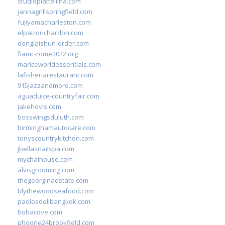
studiopiattellina.com
jannagrillspringfield.com
fujiyamacharleston.com
elpatronchardon.com
donglaishun-order.com
fiamc-rome2022.org
mariceworldessentials.com
lafisheriarestaurant.com
915jazzandmore.com
aguadulce-countryfair.com
jakehovis.com
bosswingsduluth.com
birminghamautocare.com
tonyscountrykitchen.com
jbellasnailspa.com
mychaihouse.com
alvisgrooming.com
thegeorginaestate.com
blythewoodseafood.com
paolosdelibangkok.com
bobacove.com
phoone24brookfield.com