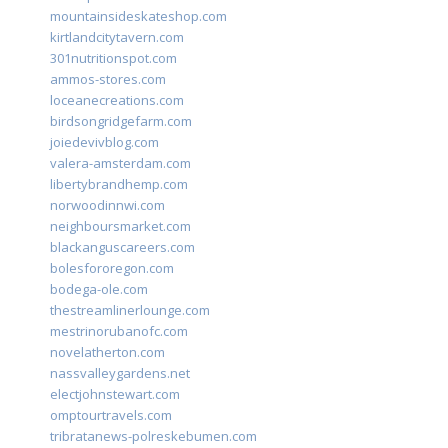
mountainsideskateshop.com
kirtlandcitytavern.com
301nutritionspot.com
ammos-stores.com
loceanecreations.com
birdsongridgefarm.com
joiedevivblog.com
valera-amsterdam.com
libertybrandhemp.com
norwoodinnwi.com
neighboursmarket.com
blackanguscareers.com
bolesfororegon.com
bodega-ole.com
thestreamlinerlounge.com
mestrinorubanofc.com
novelatherton.com
nassvalleygardens.net
electjohnstewart.com
omptourtravels.com
tribratanews-polreskebumen.com