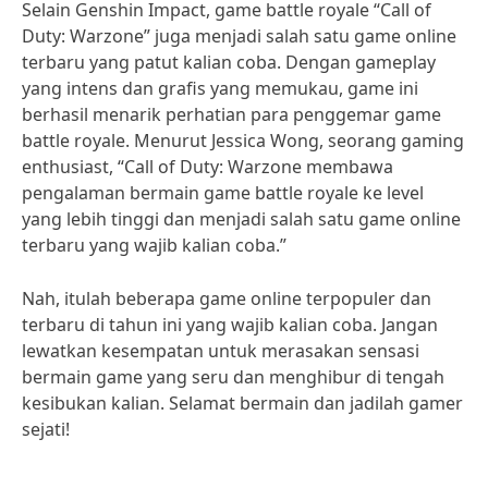
Selain Genshin Impact, game battle royale “Call of
Duty: Warzone” juga menjadi salah satu game online
terbaru yang patut kalian coba. Dengan gameplay
yang intens dan grafis yang memukau, game ini
berhasil menarik perhatian para penggemar game
battle royale. Menurut Jessica Wong, seorang gaming
enthusiast, “Call of Duty: Warzone membawa
pengalaman bermain game battle royale ke level
yang lebih tinggi dan menjadi salah satu game online
terbaru yang wajib kalian coba.”
Nah, itulah beberapa game online terpopuler dan
terbaru di tahun ini yang wajib kalian coba. Jangan
lewatkan kesempatan untuk merasakan sensasi
bermain game yang seru dan menghibur di tengah
kesibukan kalian. Selamat bermain dan jadilah gamer
sejati!