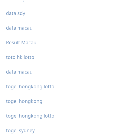
data sdy
data macau
Result Macau
toto hk lotto
data macau
togel hongkong lotto
togel hongkong
togel hongkong lotto
togel sydney