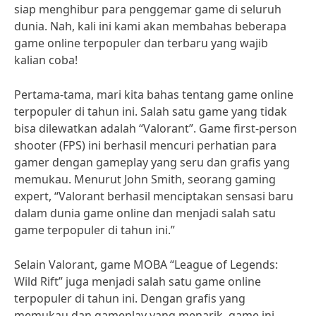
siap menghibur para penggemar game di seluruh
dunia. Nah, kali ini kami akan membahas beberapa
game online terpopuler dan terbaru yang wajib
kalian coba!
Pertama-tama, mari kita bahas tentang game online
terpopuler di tahun ini. Salah satu game yang tidak
bisa dilewatkan adalah “Valorant”. Game first-person
shooter (FPS) ini berhasil mencuri perhatian para
gamer dengan gameplay yang seru dan grafis yang
memukau. Menurut John Smith, seorang gaming
expert, “Valorant berhasil menciptakan sensasi baru
dalam dunia game online dan menjadi salah satu
game terpopuler di tahun ini.”
Selain Valorant, game MOBA “League of Legends:
Wild Rift” juga menjadi salah satu game online
terpopuler di tahun ini. Dengan grafis yang
memukau dan gameplay yang menarik, game ini