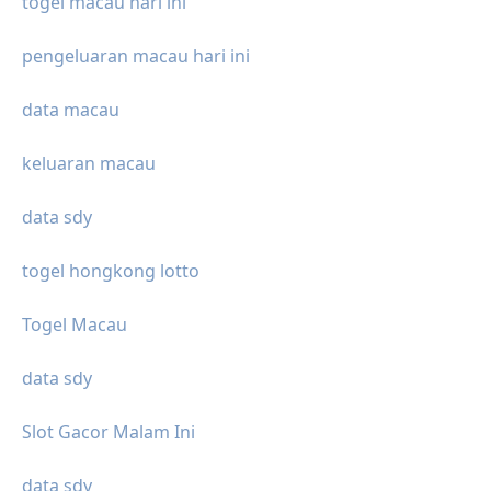
togel macau hari ini
pengeluaran macau hari ini
data macau
keluaran macau
data sdy
togel hongkong lotto
Togel Macau
data sdy
Slot Gacor Malam Ini
data sdy