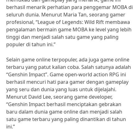
berhasil menarik perhatian para penggemar MOBA di
seluruh dunia. Menurut Maria Tan, seorang gamer
profesional, “League of Legends: Wild Rift membawa
pengalaman bermain game MOBA ke level yang lebih
tinggi dan menjadi salah satu game yang paling
populer di tahun ini.”
Selain game online terpopuler, ada juga game online
terbaru yang patut kalian coba. Salah satunya adalah
“Genshin Impact”. Game open-world action RPG ini
berhasil mencuri hati para gamer dengan gameplay
yang seru dan dunia yang luas untuk dijelajahi.
Menurut David Lee, seorang game developer,
“Genshin Impact berhasil menciptakan gebrakan
baru dalam dunia game online dan menjadi salah
satu game terbaru yang paling dinantikan di tahun
ini.”