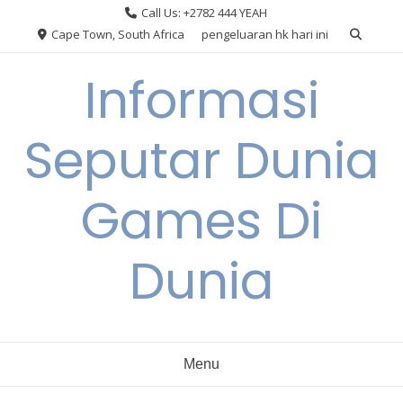
Skip
Call Us: +2782 444 YEAH
to
Cape Town, South Africa
pengeluaran hk hari ini
content
Informasi
Seputar Dunia
Games Di
Dunia
Menu