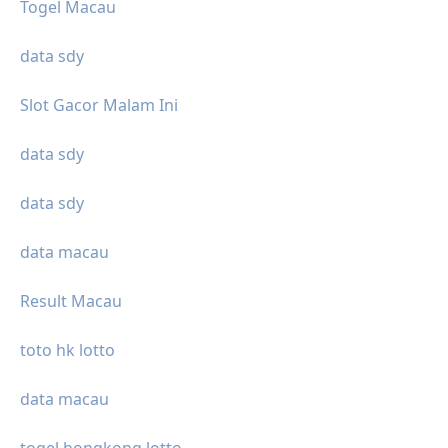
Togel Macau
data sdy
Slot Gacor Malam Ini
data sdy
data sdy
data macau
Result Macau
toto hk lotto
data macau