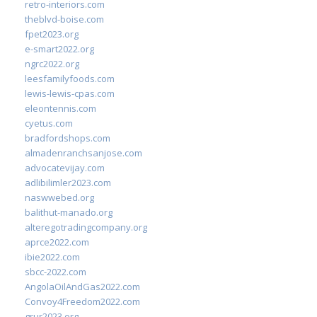
retro-interiors.com
theblvd-boise.com
fpet2023.org
e-smart2022.org
ngrc2022.org
leesfamilyfoods.com
lewis-lewis-cpas.com
eleontennis.com
cyetus.com
bradfordshops.com
almadenranchsanjose.com
advocatevijay.com
adlibilimler2023.com
naswwebed.org
balithut-manado.org
alteregotradingcompany.org
aprce2022.com
ibie2022.com
sbcc-2022.com
AngolaOilAndGas2022.com
Convoy4Freedom2022.com
grur2023.org