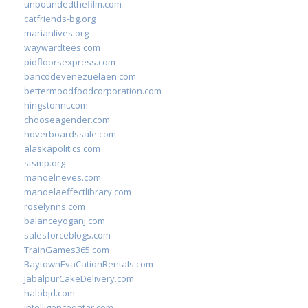
unboundedthefilm.com
catfriends-bg.org
marianlives.org
waywardtees.com
pidfloorsexpress.com
bancodevenezuelaen.com
bettermoodfoodcorporation.com
hingstonnt.com
chooseagender.com
hoverboardssale.com
alaskapolitics.com
stsmp.org
manoelneves.com
mandelaeffectlibrary.com
roselynns.com
balanceyoganj.com
salesforceblogs.com
TrainGames365.com
BaytownEvaCationRentals.com
JabalpurCakeDelivery.com
halobjd.com
intelligenceqatar.com