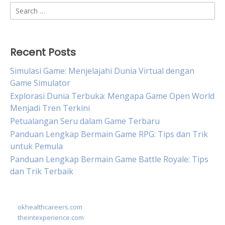
Search
for:
Recent Posts
Simulasi Game: Menjelajahi Dunia Virtual dengan
Game Simulator
Explorasi Dunia Terbuka: Mengapa Game Open World
Menjadi Tren Terkini
Petualangan Seru dalam Game Terbaru
Panduan Lengkap Bermain Game RPG: Tips dan Trik
untuk Pemula
Panduan Lengkap Bermain Game Battle Royale: Tips
dan Trik Terbaik
okhealthcareers.com
theintexperience.com