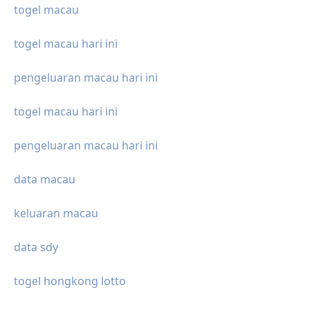
togel macau
togel macau hari ini
pengeluaran macau hari ini
togel macau hari ini
pengeluaran macau hari ini
data macau
keluaran macau
data sdy
togel hongkong lotto