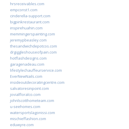
hrsreceivables.com
empconst1.com
cinderella-support.com
bigpinkrestaurant.com
inspirehuahin.com
memmingerspainting.com
jeremypbeasley.com
thesandwichdepotcos.com
drgiggleshouseofpain.com
hotflashdesigns.com
garagenadeau.com
lifestylechauffeurservice.com
EverNewNails.com
insideoutdecoratingcentre.com
salvatoresinpoint.com
jovialfloralco.com
johnlscotthometeam.com
u-seehomes.com
watersportslagonissi.com
mischieffashion.com
eduwyre.com