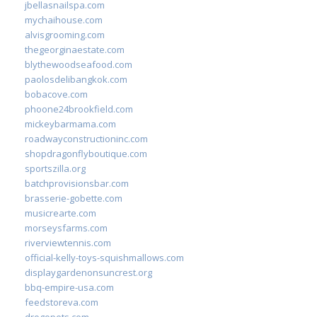
jbellasnailspa.com
mychaihouse.com
alvisgrooming.com
thegeorginaestate.com
blythewoodseafood.com
paolosdelibangkok.com
bobacove.com
phoone24brookfield.com
mickeybarmama.com
roadwayconstructioninc.com
shopdragonflyboutique.com
sportszilla.org
batchprovisionsbar.com
brasserie-gobette.com
musicrearte.com
morseysfarms.com
riverviewtennis.com
official-kelly-toys-squishmallows.com
displaygardenonsuncrest.org
bbq-empire-usa.com
feedstoreva.com
drogopets.com