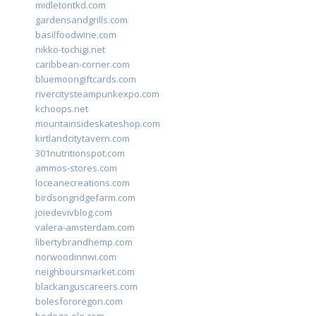
midletontkd.com
gardensandgrills.com
basilfoodwine.com
nikko-tochigi.net
caribbean-corner.com
bluemoongiftcards.com
rivercitysteampunkexpo.com
kchoops.net
mountainsideskateshop.com
kirtlandcitytavern.com
301nutritionspot.com
ammos-stores.com
loceanecreations.com
birdsongridgefarm.com
joiedevivblog.com
valera-amsterdam.com
libertybrandhemp.com
norwoodinnwi.com
neighboursmarket.com
blackanguscareers.com
bolesfororegon.com