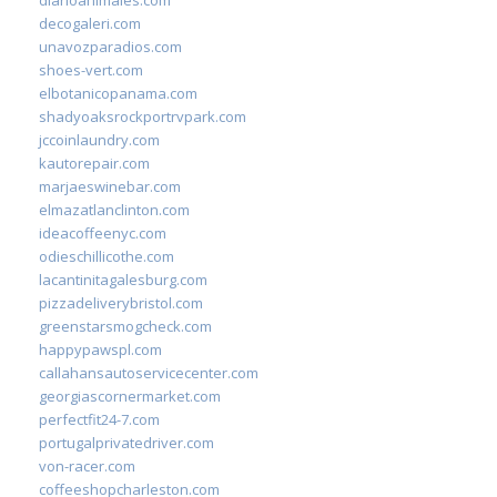
decogaleri.com
unavozparadios.com
shoes-vert.com
elbotanicopanama.com
shadyoaksrockportrvpark.com
jccoinlaundry.com
kautorepair.com
marjaeswinebar.com
elmazatlanclinton.com
ideacoffeenyc.com
odieschillicothe.com
lacantinitagalesburg.com
pizzadeliverybristol.com
greenstarsmogcheck.com
happypawspl.com
callahansautoservicecenter.com
georgiascornermarket.com
perfectfit24-7.com
portugalprivatedriver.com
von-racer.com
coffeeshopcharleston.com