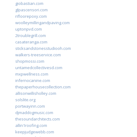
giobastian.com
glpascensori.com
rifloorepoxy.com
woolleymillingandpaving.com
uptonpvd.com
2troublegrill.com
casateranga.com
sticksandstonesstudiooh.com
walkers-treeservice.com
shopmossi.com
untamedcollectivesd.com
mxpwellness.com
infernocanine.com
thepaperhousecollection.com
allisonwillisholley.com
solslite.org
portwayinn.com
djmaddogmusic.com
thesoundarchitects.com
allin1roofing.com
keepjudgewebb.com