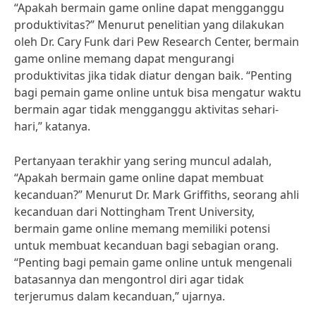
“Apakah bermain game online dapat mengganggu
produktivitas?” Menurut penelitian yang dilakukan
oleh Dr. Cary Funk dari Pew Research Center, bermain
game online memang dapat mengurangi
produktivitas jika tidak diatur dengan baik. “Penting
bagi pemain game online untuk bisa mengatur waktu
bermain agar tidak mengganggu aktivitas sehari-
hari,” katanya.
Pertanyaan terakhir yang sering muncul adalah,
“Apakah bermain game online dapat membuat
kecanduan?” Menurut Dr. Mark Griffiths, seorang ahli
kecanduan dari Nottingham Trent University,
bermain game online memang memiliki potensi
untuk membuat kecanduan bagi sebagian orang.
“Penting bagi pemain game online untuk mengenali
batasannya dan mengontrol diri agar tidak
terjerumus dalam kecanduan,” ujarnya.