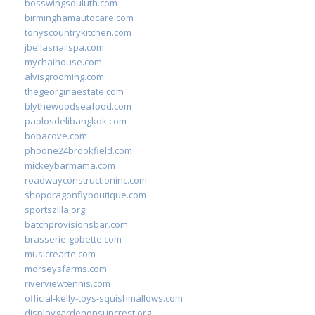
bosswingsduluth.com
birminghamautocare.com
tonyscountrykitchen.com
jbellasnailspa.com
mychaihouse.com
alvisgrooming.com
thegeorginaestate.com
blythewoodseafood.com
paolosdelibangkok.com
bobacove.com
phoone24brookfield.com
mickeybarmama.com
roadwayconstructioninc.com
shopdragonflyboutique.com
sportszilla.org
batchprovisionsbar.com
brasserie-gobette.com
musicrearte.com
morseysfarms.com
riverviewtennis.com
official-kelly-toys-squishmallows.com
displaygardenonsuncrest.org