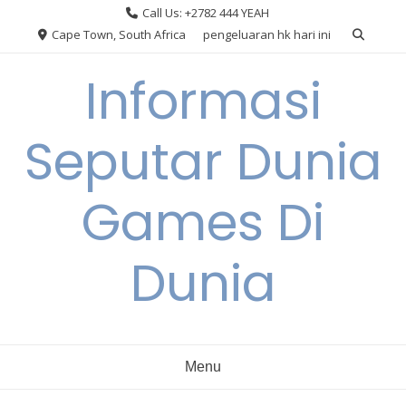
Skip
Call Us: +2782 444 YEAH
to
Cape Town, South Africa
pengeluaran hk hari ini
content
Informasi
Seputar Dunia
Games Di
Dunia
Menu