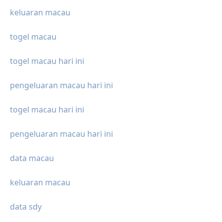
keluaran macau
togel macau
togel macau hari ini
pengeluaran macau hari ini
togel macau hari ini
pengeluaran macau hari ini
data macau
keluaran macau
data sdy