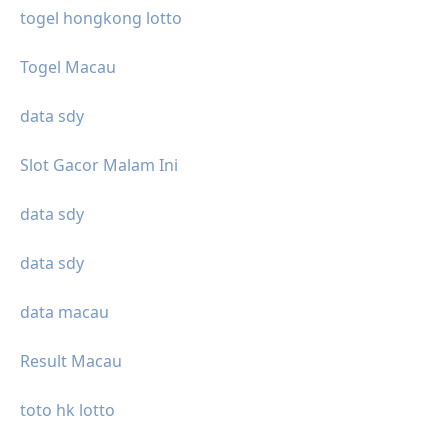
togel hongkong lotto
Togel Macau
data sdy
Slot Gacor Malam Ini
data sdy
data sdy
data macau
Result Macau
toto hk lotto