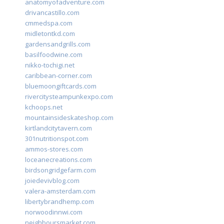
anatomyofadventure.com
drivancastillo.com
cmmedspa.com
midletontkd.com
gardensandgrills.com
basilfoodwine.com
nikko-tochigi.net
caribbean-corner.com
bluemoongiftcards.com
rivercitysteampunkexpo.com
kchoops.net
mountainsideskateshop.com
kirtlandcitytavern.com
301nutritionspot.com
ammos-stores.com
loceanecreations.com
birdsongridgefarm.com
joiedevivblog.com
valera-amsterdam.com
libertybrandhemp.com
norwoodinnwi.com
neighboursmarket.com