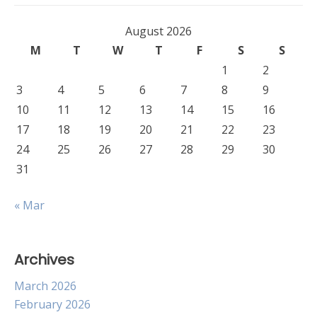
August 2026
M
T
W
T
F
S
S
1
2
3
4
5
6
7
8
9
10
11
12
13
14
15
16
17
18
19
20
21
22
23
24
25
26
27
28
29
30
31
« Mar
Archives
March 2026
February 2026