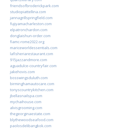
friendsofbroderickpark.com
studiopiattellina.com
jannagrillspringfield.com
fujiyamacharleston.com
elpatronchardon.com
donglaishun-order.com
fiamc-rome2022.org
mariceworldessentials.com
lafisheriarestaurant.com
915jazzandmore.com
aguadulce-countryfair.com
jakehovis.com
bosswingsduluth.com
birminghamautocare.com
tonyscountrykitchen.com
jbellasnailspa.com
mychaihouse.com
alvisgrooming.com
thegeorginaestate.com
blythewoodseafood.com
paolosdelibangkok.com