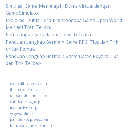
Simulasi Game: Menjelajahi Dunia Virtual dengan
Game Simulator
Explorasi Dunia Terbuka: Mengapa Game Open World
Menjadi Tren Terkini
Petualangan Seru dalam Game Terbaru
Panduan Lengkap Bermain Game RPG: Tips dan Trik
untuk Pemula
Panduan Lengkap Bermain Game Battle Royale: Tips
dan Trik Terbaik
okhealthcareers.com
theintexperience.com
unboundedthefilm.com
catfriends-bg.org
marianlives.org
waywardtees.com
pidfloorsexpress.com
bancodevenezuelaen.com