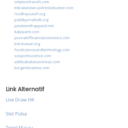
omptourtravels.com
tribratanews-polreskebumen.com
rsudbayuasih.org
publikjurnalistik.org
juneteenthapparel.net
italywarm.com
journaloffinanceeconomics.com
kvk-kumari.org
foodscienceandtechnology.com
scisportsscience.com
addisababacuisineaz.com
burgerimcamas.com
Link Alternatif
Live Draw HK
Slot Pulsa
Togel Macau