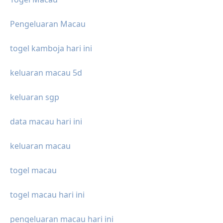
Pengeluaran Macau
togel kamboja hari ini
keluaran macau 5d
keluaran sgp
data macau hari ini
keluaran macau
togel macau
togel macau hari ini
pengeluaran macau hari ini