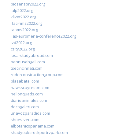
biosensor2022.org
ialp2022.org
klivet2022.org
ifac-hms2022.org
taoms2022.org
iias-euromena-conference2022.org
ivd2022.org
csity2022.org
ibsarstudyabroad.com
bennusehgall.com
tsecincinnati.com
roderconstructiongroup.com
plazabatai.com
hawkscayresort.com
hellonquads.com
diarioanimales.com
decogaleri.com
unavozparadios.com
shoes-vert.com
elbotanicopanama.com
shadyoaksrockportrvpark.com