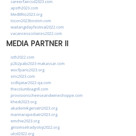
careerfaircsd2023.com
apsth2023.com
MedItRio2023.org
lcicon2023boston.com
waitangidayfestival2022.com
vacancesscolaires2022.com
MEDIA PARTNER II
isth2022.com
p2b2pabi2023-makassar.com
wocfparis2023.org
sinc2023.com
scdlqatar2022-qa.com
thecolumbiagrill.com
provisionscheeseandwineshoppe.com
khedi2023.org
akademikgeriatri2023.org
marmarapediatri2023.org
emchie2023.org
girisimselradyoloji2022.org
utcd2022.org