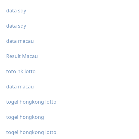
data sdy
data sdy
data macau
Result Macau
toto hk lotto
data macau
togel hongkong lotto
togel hongkong
togel hongkong lotto