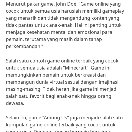
Menurut pakar game, John Doe, “Game online yang
cocok untuk semua usia haruslah memiliki gameplay
yang menarik dan tidak mengandung konten yang
tidak pantas untuk anak-anak. Hal ini penting untuk
menjaga kesehatan mental dan emosional para
pemain, terutama yang masih dalam tahap
perkembangan.”
Salah satu contoh game online terbaik yang cocok
untuk semua usia adalah “Minecraft”. Game ini
memungkinkan pemain untuk berkreasi dan
membangun dunia virtual sesuai dengan imajinasi
masing-masing. Tidak heran jika game ini menjadi
salah satu favorit bagi anak-anak hingga orang
dewasa.
Selain itu, game “Among Us” juga menjadi salah satu
kumpulan game online terbaik yang cocok untuk
semua usia. Dengan konsep bermain bersama