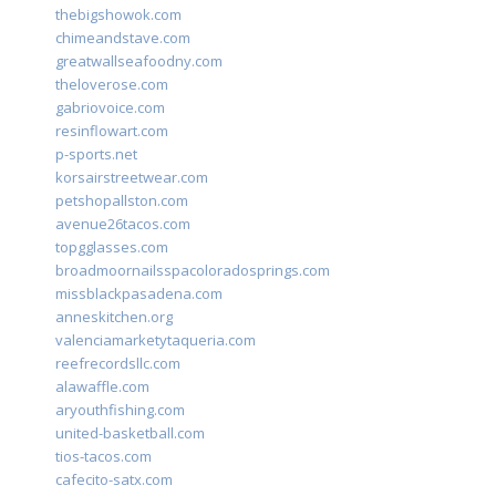
thebigshowok.com
chimeandstave.com
greatwallseafoodny.com
theloverose.com
gabriovoice.com
resinflowart.com
p-sports.net
korsairstreetwear.com
petshopallston.com
avenue26tacos.com
topgglasses.com
broadmoornailsspacoloradosprings.com
missblackpasadena.com
anneskitchen.org
valenciamarketytaqueria.com
reefrecordsllc.com
alawaffle.com
aryouthfishing.com
united-basketball.com
tios-tacos.com
cafecito-satx.com