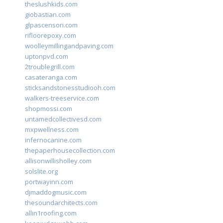
theslushkids.com
giobastian.com
glpascensori.com
rifloorepoxy.com
woolleymillingandpaving.com
uptonpvd.com
2troublegrill.com
casateranga.com
sticksandstonesstudiooh.com
walkers-treeservice.com
shopmossi.com
untamedcollectivesd.com
mxpwellness.com
infernocanine.com
thepaperhousecollection.com
allisonwillisholley.com
solslite.org
portwayinn.com
djmaddogmusic.com
thesoundarchitects.com
allin1roofing.com