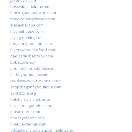
jakehovis.com
bosswingsduluth.com
birminghamautocare.com
tonyscountrykitchen.com
jbellasnailspa.com
mychaihouse.com
alvisgrooming.com
thegeorginaestate.com
blythewoodseafood.com
paolosdelibangkok.com
bobacove.com
phoone24brookfield.com
mickeybarmama.com
roadwayconstructioninc.com
shopdragonflyboutique.com
sportszilla.org
batchprovisionsbar.com
brasserie-gobette.com
musicrearte.com
morseysfarms.com
riverviewtennis.com
official-kelly-toys-squishmallows.com