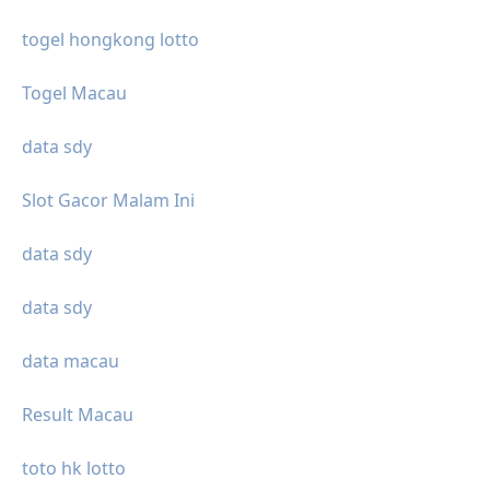
togel hongkong lotto
Togel Macau
data sdy
Slot Gacor Malam Ini
data sdy
data sdy
data macau
Result Macau
toto hk lotto