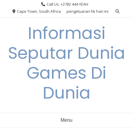
Skip
Call Us: +2782 444 YEAH
to
Cape Town, South Africa
pengeluaran hk hari ini
content
Informasi
Seputar Dunia
Games Di
Dunia
Menu