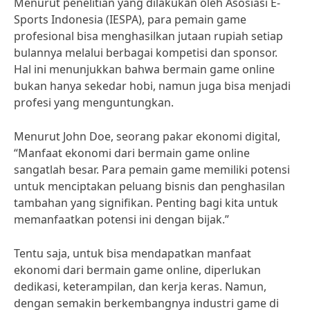
Menurut penelitian yang dilakukan oleh Asosiasi E-
Sports Indonesia (IESPA), para pemain game
profesional bisa menghasilkan jutaan rupiah setiap
bulannya melalui berbagai kompetisi dan sponsor.
Hal ini menunjukkan bahwa bermain game online
bukan hanya sekedar hobi, namun juga bisa menjadi
profesi yang menguntungkan.
Menurut John Doe, seorang pakar ekonomi digital,
“Manfaat ekonomi dari bermain game online
sangatlah besar. Para pemain game memiliki potensi
untuk menciptakan peluang bisnis dan penghasilan
tambahan yang signifikan. Penting bagi kita untuk
memanfaatkan potensi ini dengan bijak.”
Tentu saja, untuk bisa mendapatkan manfaat
ekonomi dari bermain game online, diperlukan
dedikasi, keterampilan, dan kerja keras. Namun,
dengan semakin berkembangnya industri game di