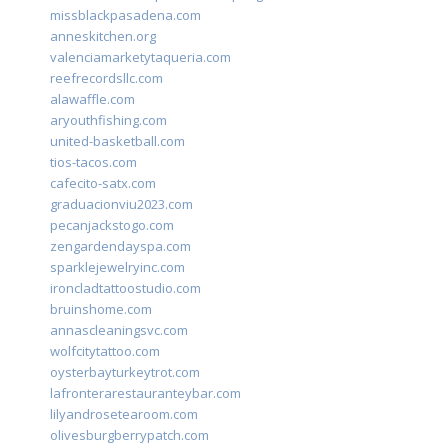
missblackpasadena.com
anneskitchen.org
valenciamarketytaqueria.com
reefrecordsllc.com
alawaffle.com
aryouthfishing.com
united-basketball.com
tios-tacos.com
cafecito-satx.com
graduacionviu2023.com
pecanjackstogo.com
zengardendayspa.com
sparklejewelryinc.com
ironcladtattoostudio.com
bruinshome.com
annascleaningsvc.com
wolfcitytattoo.com
oysterbayturkeytrot.com
lafronterarestauranteybar.com
lilyandrosetearoom.com
olivesburgberrypatch.com