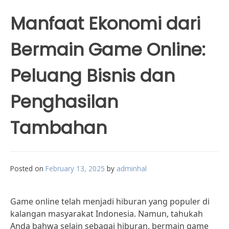
Manfaat Ekonomi dari
Bermain Game Online:
Peluang Bisnis dan
Penghasilan
Tambahan
Posted on
February 13, 2025
by
adminhal
Game online telah menjadi hiburan yang populer di
kalangan masyarakat Indonesia. Namun, tahukah
Anda bahwa selain sebagai hiburan, bermain game