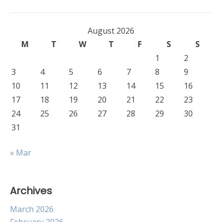
August 2026
M
T
W
T
F
S
S
1
2
3
4
5
6
7
8
9
10
11
12
13
14
15
16
17
18
19
20
21
22
23
24
25
26
27
28
29
30
31
« Mar
Archives
March 2026