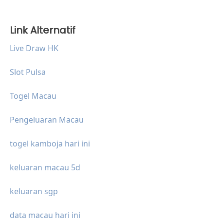
Link Alternatif
Live Draw HK
Slot Pulsa
Togel Macau
Pengeluaran Macau
togel kamboja hari ini
keluaran macau 5d
keluaran sgp
data macau hari ini