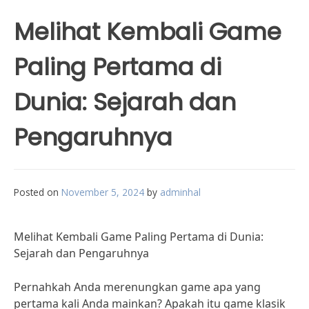
Melihat Kembali Game
Paling Pertama di
Dunia: Sejarah dan
Pengaruhnya
Posted on
November 5, 2024
by
adminhal
Melihat Kembali Game Paling Pertama di Dunia:
Sejarah dan Pengaruhnya
Pernahkah Anda merenungkan game apa yang
pertama kali Anda mainkan? Apakah itu game klasik