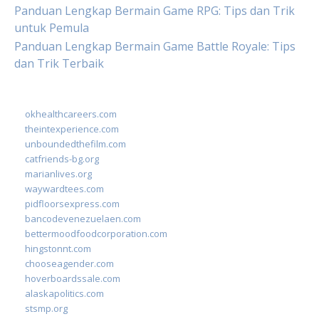
Panduan Lengkap Bermain Game RPG: Tips dan Trik
untuk Pemula
Panduan Lengkap Bermain Game Battle Royale: Tips
dan Trik Terbaik
okhealthcareers.com
theintexperience.com
unboundedthefilm.com
catfriends-bg.org
marianlives.org
waywardtees.com
pidfloorsexpress.com
bancodevenezuelaen.com
bettermoodfoodcorporation.com
hingstonnt.com
chooseagender.com
hoverboardssale.com
alaskapolitics.com
stsmp.org