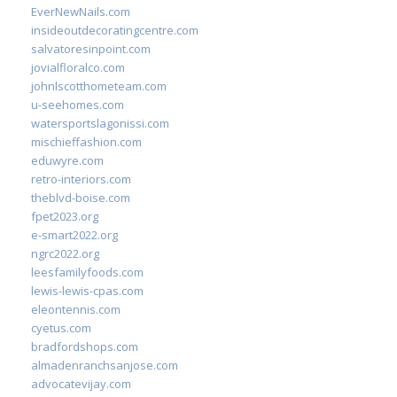
EverNewNails.com
insideoutdecoratingcentre.com
salvatoresinpoint.com
jovialfloralco.com
johnlscotthometeam.com
u-seehomes.com
watersportslagonissi.com
mischieffashion.com
eduwyre.com
retro-interiors.com
theblvd-boise.com
fpet2023.org
e-smart2022.org
ngrc2022.org
leesfamilyfoods.com
lewis-lewis-cpas.com
eleontennis.com
cyetus.com
bradfordshops.com
almadenranchsanjose.com
advocatevijay.com