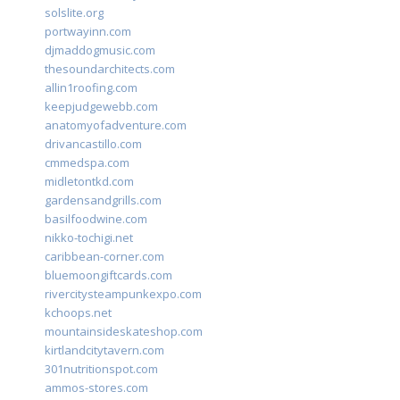
solslite.org
portwayinn.com
djmaddogmusic.com
thesoundarchitects.com
allin1roofing.com
keepjudgewebb.com
anatomyofadventure.com
drivancastillo.com
cmmedspa.com
midletontkd.com
gardensandgrills.com
basilfoodwine.com
nikko-tochigi.net
caribbean-corner.com
bluemoongiftcards.com
rivercitysteampunkexpo.com
kchoops.net
mountainsideskateshop.com
kirtlandcitytavern.com
301nutritionspot.com
ammos-stores.com