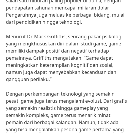
salah satu hiburan paling populer di dunia, dengan
pendapatan tahunan mencapai miliaran dolar.
Pengaruhnya juga meluas ke berbagai bidang, mulai
dari pendidikan hingga teknologi.
Menurut Dr. Mark Griffiths, seorang pakar psikologi
yang mengkhususkan diri dalam studi game, game
memiliki dampak positif dan negatif terhadap
pemainnya. Griffiths mengatakan, “Game dapat
meningkatkan keterampilan kognitif dan sosial,
namun juga dapat menyebabkan kecanduan dan
gangguan perilaku.”
Dengan perkembangan teknologi yang semakin
pesat, game juga terus mengalami evolusi. Dari grafis
yang semakin realistis hingga gameplay yang
semakin kompleks, game terus menarik minat
pemain dari berbagai kalangan. Namun, tidak ada
yang bisa mengalahkan pesona game pertama yang