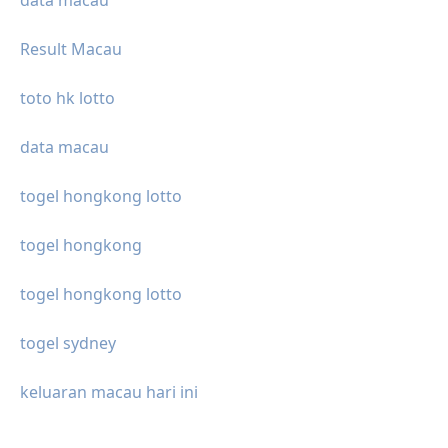
data macau
Result Macau
toto hk lotto
data macau
togel hongkong lotto
togel hongkong
togel hongkong lotto
togel sydney
keluaran macau hari ini