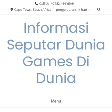
Skip
Call Us: +2782 444 YEAH
to
Cape Town, South Africa
pengeluaran hk hari ini
content
Informasi
Seputar Dunia
Games Di
Dunia
Menu