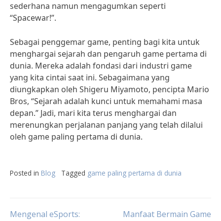
sederhana namun mengagumkan seperti
“Spacewar!”.
Sebagai penggemar game, penting bagi kita untuk
menghargai sejarah dan pengaruh game pertama di
dunia. Mereka adalah fondasi dari industri game
yang kita cintai saat ini. Sebagaimana yang
diungkapkan oleh Shigeru Miyamoto, pencipta Mario
Bros, “Sejarah adalah kunci untuk memahami masa
depan.” Jadi, mari kita terus menghargai dan
merenungkan perjalanan panjang yang telah dilalui
oleh game paling pertama di dunia.
Posted in
Blog
Tagged
game paling pertama di dunia
Post
Mengenal eSports:
Manfaat Bermain Game