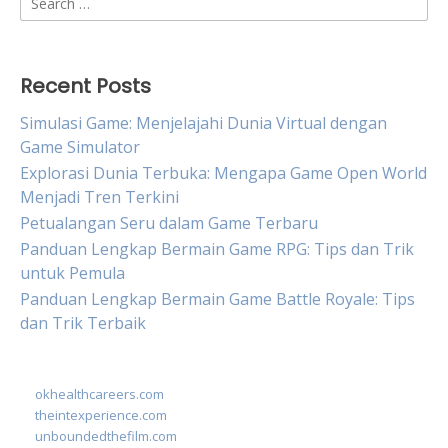
for:
Recent Posts
Simulasi Game: Menjelajahi Dunia Virtual dengan
Game Simulator
Explorasi Dunia Terbuka: Mengapa Game Open World
Menjadi Tren Terkini
Petualangan Seru dalam Game Terbaru
Panduan Lengkap Bermain Game RPG: Tips dan Trik
untuk Pemula
Panduan Lengkap Bermain Game Battle Royale: Tips
dan Trik Terbaik
okhealthcareers.com
theintexperience.com
unboundedthefilm.com