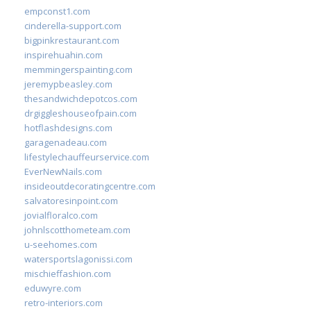
empconst1.com
cinderella-support.com
bigpinkrestaurant.com
inspirehuahin.com
memmingerspainting.com
jeremypbeasley.com
thesandwichdepotcos.com
drgiggleshouseofpain.com
hotflashdesigns.com
garagenadeau.com
lifestylechauffeurservice.com
EverNewNails.com
insideoutdecoratingcentre.com
salvatoresinpoint.com
jovialfloralco.com
johnlscotthometeam.com
u-seehomes.com
watersportslagonissi.com
mischieffashion.com
eduwyre.com
retro-interiors.com