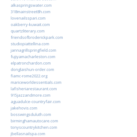
alkaspringswater.com
318mainstreet8h.com
lovenailsspari.com
oakberry-kuwait.com
quartzliterary.com
friendsofbroderickpark.com
studiopiattellina.com
jannagrillspringfield.com
fujiyamacharleston.com
elpatronchardon.com
donglaishun-order.com
fiamc-rome2022.org
mariceworldessentials.com
lafisheriarestaurant.com
915jazzandmore.com
aguadulce-countryfair.com
jakehovis.com
bosswingsduluth.com
birminghamautocare.com
tonyscountrykitchen.com
jbellasnailspa.com