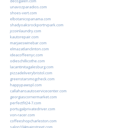
decogaleri.com
unavozparadios.com
shoes-vert.com
elbotanicopanama.com
shadyoaksrockportrvpark.com
jccoinlaundry.com
kautorepair.com
marjaeswinebar.com
elmazatlanclinton.com
ideacoffeenyc.com
odieschillicothe.com
lacantinitagalesburg.com
pizzadeliverybristol.com
greenstarsmogcheck.com
happypawspl.com
callahansautoservicecenter.com
georgiascornermarket.com
perfectfit24-7.com
portugalprivatedriver.com
von-racer.com
coffeeshopcharleston.com
salon104mainstreet.com