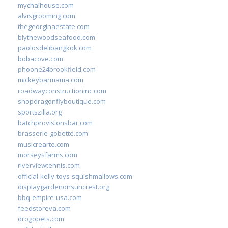
mychaihouse.com
alvisgrooming.com
thegeorginaestate.com
blythewoodseafood.com
paolosdelibangkok.com
bobacove.com
phoone24brookfield.com
mickeybarmama.com
roadwayconstructioninc.com
shopdragonflyboutique.com
sportszilla.org
batchprovisionsbar.com
brasserie-gobette.com
musicrearte.com
morseysfarms.com
riverviewtennis.com
official-kelly-toys-squishmallows.com
displaygardenonsuncrest.org
bbq-empire-usa.com
feedstoreva.com
drogopets.com