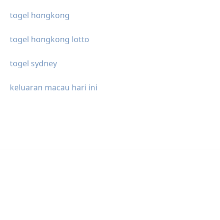
togel hongkong
togel hongkong lotto
togel sydney
keluaran macau hari ini