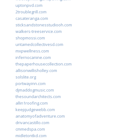
uptonpvd.com
2troublegrill.com
casateranga.com
sticksandstonesstudiooh.com
walkers-treeservice.com
shopmossi.com
untamedcollectivesd.com
mxpwellness.com
infernocanine.com
thepaperhousecollection.com
allisonwillisholley.com
solslite.org
portwayinn.com
djmaddogmusic.com
thesoundarchitects.com
allin1roofing.com
keepjudgewebb.com
anatomyofadventure.com
drivancastillo.com
cmmedspa.com
midletontkd.com