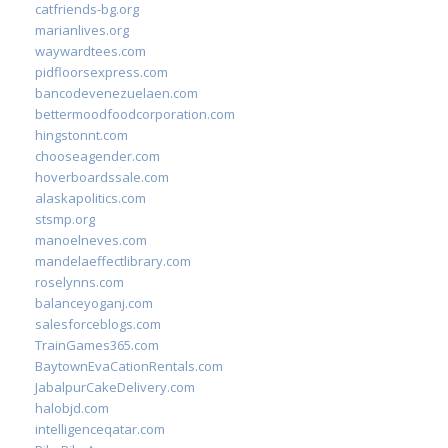
catfriends-bg.org
marianlives.org
waywardtees.com
pidfloorsexpress.com
bancodevenezuelaen.com
bettermoodfoodcorporation.com
hingstonnt.com
chooseagender.com
hoverboardssale.com
alaskapolitics.com
stsmp.org
manoelneves.com
mandelaeffectlibrary.com
roselynns.com
balanceyoganj.com
salesforceblogs.com
TrainGames365.com
BaytownEvaCationRentals.com
JabalpurCakeDelivery.com
halobjd.com
intelligenceqatar.com