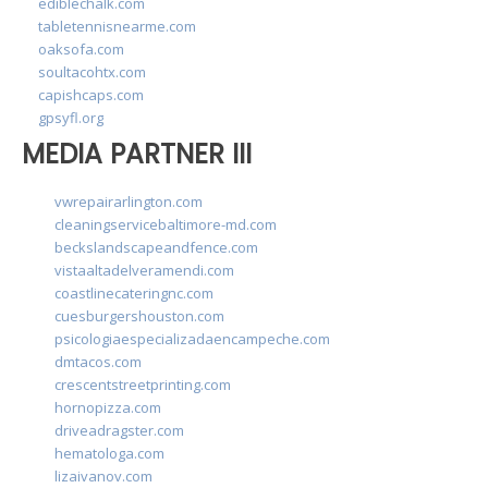
ediblechalk.com
tabletennisnearme.com
oaksofa.com
soultacohtx.com
capishcaps.com
gpsyfl.org
MEDIA PARTNER III
vwrepairarlington.com
cleaningservicebaltimore-md.com
beckslandscapeandfence.com
vistaaltadelveramendi.com
coastlinecateringnc.com
cuesburgershouston.com
psicologiaespecializadaencampeche.com
dmtacos.com
crescentstreetprinting.com
hornopizza.com
driveadragster.com
hematologa.com
lizaivanov.com