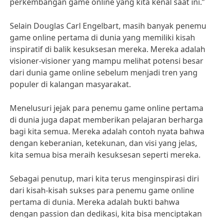
perkembangan game online yang kita kenal saat ini.”
Selain Douglas Carl Engelbart, masih banyak penemu
game online pertama di dunia yang memiliki kisah
inspiratif di balik kesuksesan mereka. Mereka adalah
visioner-visioner yang mampu melihat potensi besar
dari dunia game online sebelum menjadi tren yang
populer di kalangan masyarakat.
Menelusuri jejak para penemu game online pertama
di dunia juga dapat memberikan pelajaran berharga
bagi kita semua. Mereka adalah contoh nyata bahwa
dengan keberanian, ketekunan, dan visi yang jelas,
kita semua bisa meraih kesuksesan seperti mereka.
Sebagai penutup, mari kita terus menginspirasi diri
dari kisah-kisah sukses para penemu game online
pertama di dunia. Mereka adalah bukti bahwa
dengan passion dan dedikasi, kita bisa menciptakan