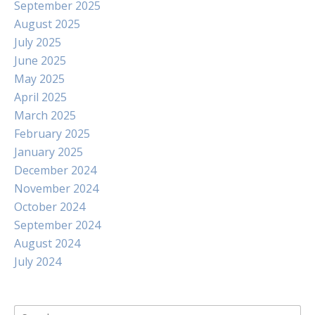
September 2025
August 2025
July 2025
June 2025
May 2025
April 2025
March 2025
February 2025
January 2025
December 2024
November 2024
October 2024
September 2024
August 2024
July 2024
Search