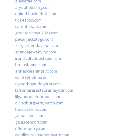
alawaffle.com
aryouthfishing.com
united-basketball.com
tios-tacos.com
cafecito-satx.com
graduacionviu2023.com
pecanjackstogo.com
zengardendayspa.com
sparklejewelryinc.com
ironcladtattoostudio.com
bruinshome.com
annascleaningsvc.com
wolfcitytattoo.com
oysterbayturkeytrot.com
lafronterarestauranteybar.com
lilyandrosetearoom.com
olivesburgberrypatch.com
theslushkids.com
giobastian.com
glpascensori.com
rifloorepoxy.com
woolleymillingandpaving.com