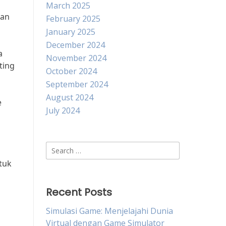
March 2025
gan
February 2025
January 2025
December 2024
a
November 2024
ting
October 2024
September 2024
August 2024
e
July 2024
Search
for:
tuk
Recent Posts
Simulasi Game: Menjelajahi Dunia
Virtual dengan Game Simulator