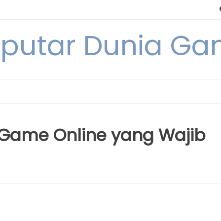
eputar Dunia Ga
 Game Online yang Wajib