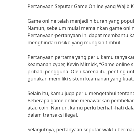
Pertanyaan Seputar Game Online yang Wajib 
Game online telah menjadi hiburan yang popul
Namun, sebelum mulai memainkan game online
Pertanyaan-pertanyaan ini dapat membantu k
menghindari risiko yang mungkin timbul.
Pertanyaan pertama yang perlu kamu tanyakan
keamanan cyber, Kevin Mitnick, “Game online 
pribadi pengguna. Oleh karena itu, penting 
gunakan memiliki sistem keamanan yang kuat.
Selain itu, kamu juga perlu mengetahui tent
Beberapa game online menawarkan pembelian
atau coin. Namun, kamu perlu berhati-hati da
dalam transaksi ilegal.
Selanjutnya, pertanyaan seputar waktu berma