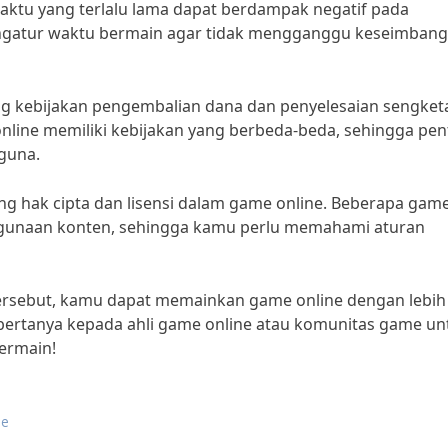
aktu yang terlalu lama dapat berdampak negatif pada
mengatur waktu bermain agar tidak mengganggu keseimban
ng kebijakan pengembalian dana dan penyelesaian sengket
line memiliki kebijakan yang berbeda-beda, sehingga pen
guna.
ang hak cipta dan lisensi dalam game online. Beberapa gam
enggunaan konten, sehingga kamu perlu memahami aturan
rsebut, kamu dapat memainkan game online dengan lebih
ertanya kepada ahli game online atau komunitas game un
bermain!
ne