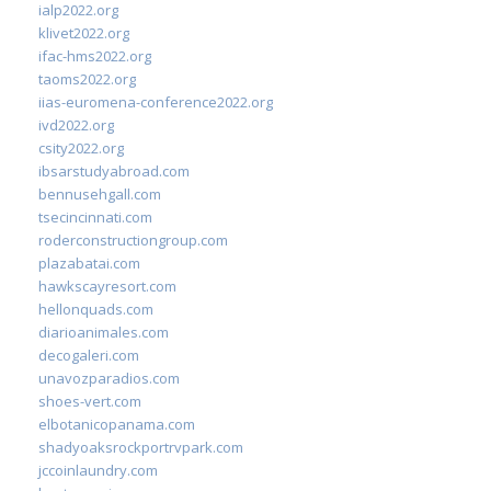
ialp2022.org
klivet2022.org
ifac-hms2022.org
taoms2022.org
iias-euromena-conference2022.org
ivd2022.org
csity2022.org
ibsarstudyabroad.com
bennusehgall.com
tsecincinnati.com
roderconstructiongroup.com
plazabatai.com
hawkscayresort.com
hellonquads.com
diarioanimales.com
decogaleri.com
unavozparadios.com
shoes-vert.com
elbotanicopanama.com
shadyoaksrockportrvpark.com
jccoinlaundry.com