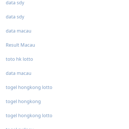
data sdy
data sdy
data macau
Result Macau
toto hk lotto
data macau
togel hongkong lotto
togel hongkong
togel hongkong lotto