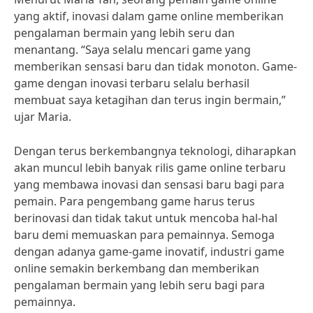
yang aktif, inovasi dalam game online memberikan
pengalaman bermain yang lebih seru dan
menantang. “Saya selalu mencari game yang
memberikan sensasi baru dan tidak monoton. Game-
game dengan inovasi terbaru selalu berhasil
membuat saya ketagihan dan terus ingin bermain,”
ujar Maria.
Dengan terus berkembangnya teknologi, diharapkan
akan muncul lebih banyak rilis game online terbaru
yang membawa inovasi dan sensasi baru bagi para
pemain. Para pengembang game harus terus
berinovasi dan tidak takut untuk mencoba hal-hal
baru demi memuaskan para pemainnya. Semoga
dengan adanya game-game inovatif, industri game
online semakin berkembang dan memberikan
pengalaman bermain yang lebih seru bagi para
pemainnya.