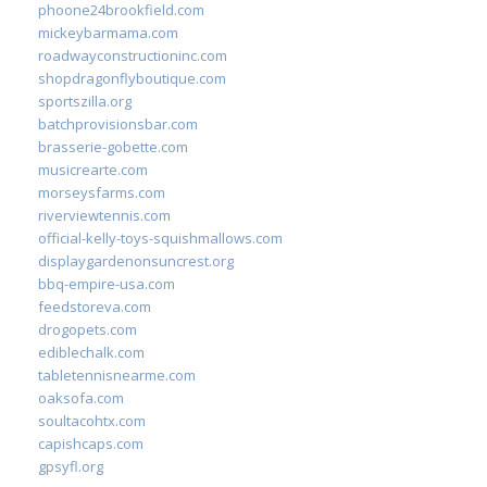
phoone24brookfield.com
mickeybarmama.com
roadwayconstructioninc.com
shopdragonflyboutique.com
sportszilla.org
batchprovisionsbar.com
brasserie-gobette.com
musicrearte.com
morseysfarms.com
riverviewtennis.com
official-kelly-toys-squishmallows.com
displaygardenonsuncrest.org
bbq-empire-usa.com
feedstoreva.com
drogopets.com
ediblechalk.com
tabletennisnearme.com
oaksofa.com
soultacohtx.com
capishcaps.com
gpsyfl.org