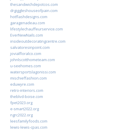
thesandwichdepotcos.com
drgiggleshouseofpain.com
hotflashdesigns.com
garagenadeau.com
lifestylechauffeurservice.com
EverNewNails.com
insideoutdecoratingcentre.com
salvatoresinpoint.com
jovialfloralco.com
johnlscotthometeam.com
u-seehomes.com
watersportslagonissi.com
mischieffashion.com
eduwyre.com
retro-interiors.com
theblvd-boise.com
fpet2023.org
e-smart2022.org
ngrc2022.org
leesfamilyfoods.com
lewis-lewis-cpas.com