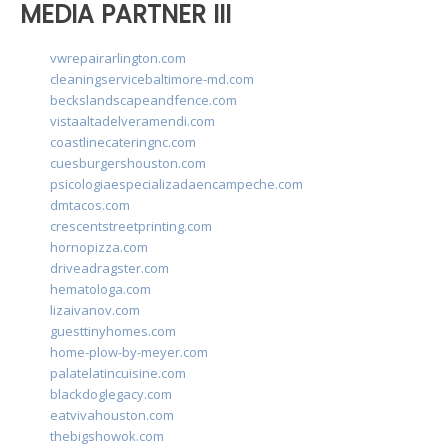
MEDIA PARTNER III
vwrepairarlington.com
cleaningservicebaltimore-md.com
beckslandscapeandfence.com
vistaaltadelveramendi.com
coastlinecateringnc.com
cuesburgershouston.com
psicologiaespecializadaencampeche.com
dmtacos.com
crescentstreetprinting.com
hornopizza.com
driveadragster.com
hematologa.com
lizaivanov.com
guesttinyhomes.com
home-plow-by-meyer.com
palatelatincuisine.com
blackdoglegacy.com
eatvivahouston.com
thebigshowok.com