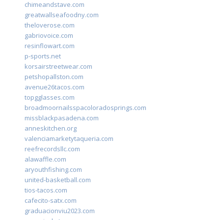
chimeandstave.com
greatwallseafoodny.com
theloverose.com
gabriovoice.com
resinflowart.com
p-sports.net
korsairstreetwear.com
petshopallston.com
avenue26tacos.com
topgglasses.com
broadmoornailsspacoloradosprings.com
missblackpasadena.com
anneskitchen.org
valenciamarketytaqueria.com
reefrecordsllc.com
alawaffle.com
aryouthfishing.com
united-basketball.com
tios-tacos.com
cafecito-satx.com
graduacionviu2023.com