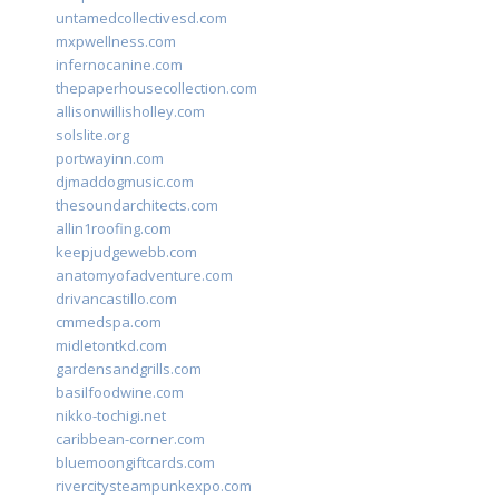
untamedcollectivesd.com
mxpwellness.com
infernocanine.com
thepaperhousecollection.com
allisonwillisholley.com
solslite.org
portwayinn.com
djmaddogmusic.com
thesoundarchitects.com
allin1roofing.com
keepjudgewebb.com
anatomyofadventure.com
drivancastillo.com
cmmedspa.com
midletontkd.com
gardensandgrills.com
basilfoodwine.com
nikko-tochigi.net
caribbean-corner.com
bluemoongiftcards.com
rivercitysteampunkexpo.com