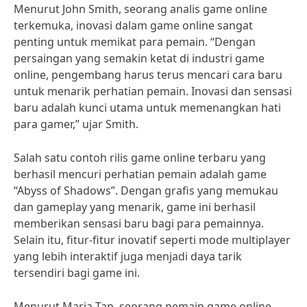
Menurut John Smith, seorang analis game online
terkemuka, inovasi dalam game online sangat
penting untuk memikat para pemain. “Dengan
persaingan yang semakin ketat di industri game
online, pengembang harus terus mencari cara baru
untuk menarik perhatian pemain. Inovasi dan sensasi
baru adalah kunci utama untuk memenangkan hati
para gamer,” ujar Smith.
Salah satu contoh rilis game online terbaru yang
berhasil mencuri perhatian pemain adalah game
“Abyss of Shadows”. Dengan grafis yang memukau
dan gameplay yang menarik, game ini berhasil
memberikan sensasi baru bagi para pemainnya.
Selain itu, fitur-fitur inovatif seperti mode multiplayer
yang lebih interaktif juga menjadi daya tarik
tersendiri bagi game ini.
Menurut Maria Tan, seorang pemain game online