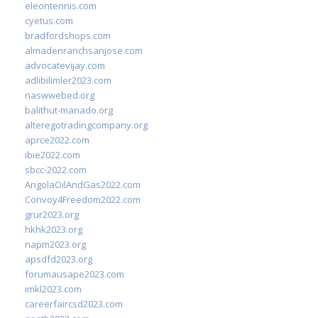
eleontennis.com
cyetus.com
bradfordshops.com
almadenranchsanjose.com
advocatevijay.com
adlibilimler2023.com
naswwebed.org
balithut-manado.org
alteregotradingcompany.org
aprce2022.com
ibie2022.com
sbcc-2022.com
AngolaOilAndGas2022.com
Convoy4Freedom2022.com
grur2023.org
hkhk2023.org
napm2023.org
apsdfd2023.org
forumausape2023.com
imkl2023.com
careerfaircsd2023.com